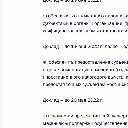
Доклад – до 1 июня 2022 г.;
драгоценных металлов в слитках, 
9 марта 2022 года, 11:25
е) обеспечить оптимизацию видов и ф
субъектами в органы и организации, п
унифицированной формы отчетности и
Внесены изменения в статьи 264 и
Налогового кодекса
Доклад – до 1 июня 2022 г., далее – о
6 марта 2022 года, 15:40
ж) обеспечить предоставление субъе
в целях компенсации доходов их бюдж
инвестиционного налогового вычета, 
Внесены изменения в статьи 50 и 
предоставленных субъектам Российск
25 февраля 2022 года, 15:50
Доклад – до 20 мая 2022 г.;
з) при участии представителей экспер
В части первую и вторую Налогово
механизмы поддержки осуществления 
25 февраля 2022 года, 15:25