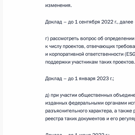
изменения.
Усовершенствован порядок возбужд
Доклад – до 1 сентября 2022 г., далее 
о преступлениях, связанных с укло
обязательных платежей
г) рассмотреть вопрос об определени
к числу проектов, отвечающих требов
9 марта 2022 года, 11:45
и корпоративной ответственности (ESG
поддержки участникам таких проектов
В часть вторую Налогового кодекс
Доклад – до 1 января 2023 г.;
касающиеся особенностей налогоо
Курильских островов
д) при участии общественных объедин
9 марта 2022 года, 11:40
изданных федеральными органами исп
разъяснительного характера, а также 
реестра таких документов и его регул
Освобождены от НДС операции по