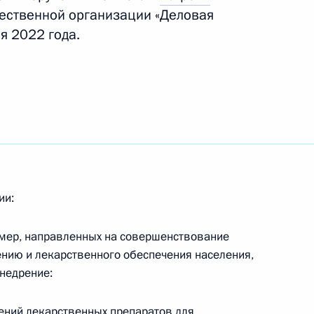
ественной организации «Деловая
я 2022 года.
части первой и часть вторую
 налоговыми органами
ц в электронной форме
ии:
дерации и Пенсионному фонду
 мер, направленных на совершенствование
нию и лекарственного обеспечения населения,
внедрение:
ний в статью 427 части
ений лекарственных препаратов для