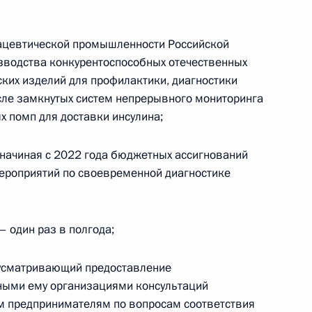
ацевтической промышленности Российской
зводства конкурентоспособных отечественных
 право применять нулевую
ких изделий для профилактики, диагностики
в и дворцов культуры, а также
исле замкнутых систем непрерывного мониторинга
яются муниципальные
х помп для доставки инсулина;
начиная с 2022 года бюджетных ассигнований
ероприятий по своевременной диагностике
ах для компаний,
– один раз в полгода;
ласти туризма
дусматривающий предоставление
ными ему организациями консультаций
 предпринимателям по вопросам соответствия