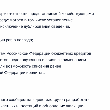
изъятых из хранилищ
орм отчетности, представляемой хозяйствующими
редусмотрев в том числе установление
 исключение дублирования сведений.
 272 части второй
дин раз в полгода;
ктам Российской Федерации бюджетных кредитов
етов, недополученных в связи с применением
или возможность списания ранее
56 Бюджетного кодекса
ой Федерации кредитов.
тного сообщества и деловых кругов разработать
го кодекса внесены изменения
частных инвестиций в обновление жилищно-