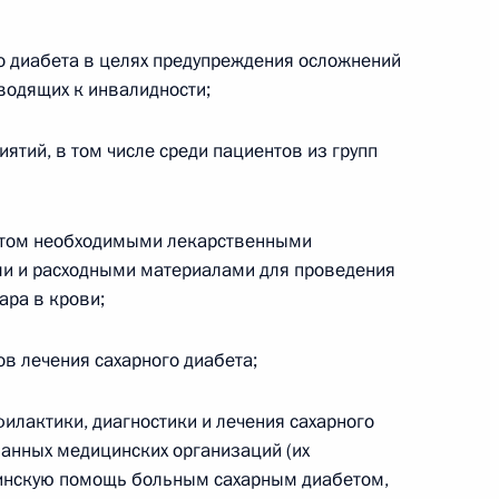
о диабета в целях предупреждения осложнений
водящих к инвалидности;
асти второй Налогового
тий, в том числе среди пациентов из групп
етом необходимыми лекарственными
и и расходными материалами для проведения
 Налогового кодекса
ара в крови;
ы
в лечения сахарного диабета;
илактики, диагностики и лечения сахарного
анных медицинских организаций (их
 упрощение регулирования
инскую помощь больным сахарным диабетом,
оссии