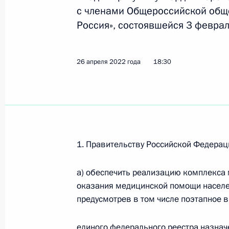
с членами Общероссийской общ
Россия», состоявшейся 3 феврал
Внесены изменения в статью 11–1 
Налогового кодекса
26 апреля 2022 года
18:30
28 мая 2022 года, 12:50
Подписан закон о предоставлении
сведений о доходах физических ли
1. Правительству Российской Федерац
органам субъектов Российской Фе
1 мая 2022 года, 14:15
а) обеспечить реализацию комплекса
оказания медицинской помощи населе
предусмотрев в том числе поэтапное 
Подписан закон о внесении измене
второй Налогового кодекса
единого федерального реестра назнач