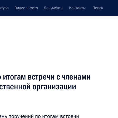
ктура
Видео и фото
Документы
Контакты
Поиск
Все темы
Подписаться на ленту
 итогам встречи с членами
ть следующие материалы
ственной организации
нение, касающееся
рганизаций
ень поручений по итогам
встречи