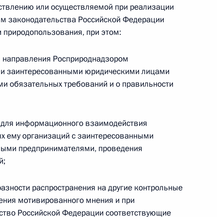
ествлению или осуществляемой при реализации
ям законодательства Российской Федерации
народными компаниями
 природопользования, при этом:
ой компании
 и направления Росприроднадзором
ии заинтересованными юридическими лицами
и обязательных требований и о правильности
номической поддержки
 для информационного взаимодействия
х ему организаций с заинтересованными
ными предпринимателями, проведения
й;
5 части первой Налогового
азности распространения на другие контрольные
ения мотивированного мнения и при
ьство Российской Федерации соответствующие