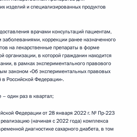
их изделий и специализированных продуктов
едоставления врачами консультаций пациентам,
 Налогового кодекса
и заболеваниями, коррекции ранее назначенного
птов на лекарственные препараты в форме
й организации, в которой гражданин находится
ании, в рамках экспериментального правового
ным законом «Об экспериментальных правовых
отокола о внесении
 в Российской Федерации».
ом экономическом союзе
е – один раз в квартал;
ийской Федерации от 28 января 2022 г. № Пр-223
 реализацию (начиная с 2022 года) комплекса
речи с членами
ременной диагностике сахарного диабета, в том
анизации «Деловая Россия»