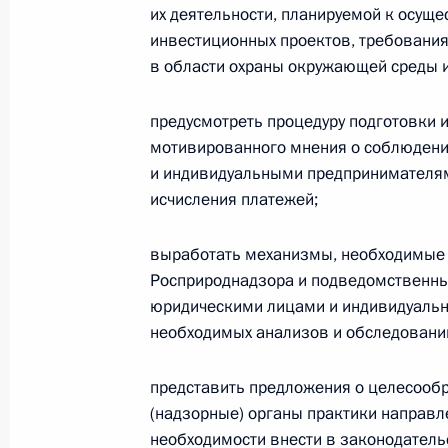
их деятельности, планируемой к осущ
инвестиционных проектов, требовани
Уточнён порядок получения между
в области охраны окружающей среды и
статуса международной холдингов
26 марта 2022 года, 10:00
предусмотреть процедуру подготовки
мотивированного мнения о соблюден
и индивидуальными предпринимателям
исчисления платежей;
Совещание о мерах социально-эко
регионов
выработать механизмы, необходимые
16 марта 2022 года, 18:10
Росприроднадзора и подведомственны
юридическими лицами и индивидуаль
необходимых анализов и обследовани
Внесены изменения в статьи 4 и 4
кодекса
представить предложения о целесообр
(надзорные) органы практики направл
9 марта 2022 года, 11:50
необходимости внести в законодател