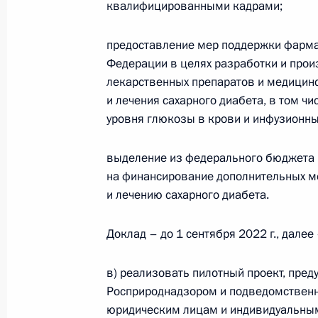
квалифицированными кадрами;
26 марта 2022 года, 11:20
предоставление мер поддержки фарм
Федерации в целях разработки и прои
Подписан закон, предоставляющий
лекарственных препаратов и медицинс
ставку налога на прибыль для домо
и лечения сахарного диабета, в том ч
клубов, учредителями которых явл
уровня глюкозы в крови и инфузионны
образования
выделение из федерального бюджета 
26 марта 2022 года, 10:20
на финансирование дополнительных м
и лечению сахарного диабета.
Подписан закон о налоговых льгот
Доклад – до 1 сентября 2022 г., далее 
осуществляющих деятельность в об
и информационных технологий
в) реализовать пилотный проект, пре
Росприроднадзором и подведомствен
26 марта 2022 года, 10:10
юридическим лицам и индивидуальным