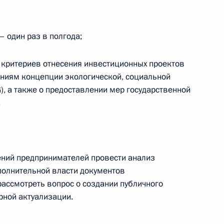
ения уголовных дел
– один раз в полгода;
нением от уплаты
и критериев отнесения инвестиционных проектов
аниям концепции экологической, социальной
), а также о предоставлении мер государственной
.
а внесены изменения,
бложения на территории
ений предпринимателей провести анализ
олнительной власти документов
рассмотреть вопрос о создании публичного
ярной актуализации.
 продаже банками физлицам