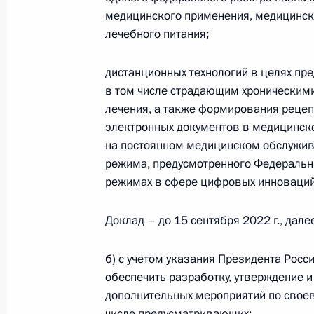
медицинского применения, медицинск
1 мая 2022 года, 13:05
лечебного питания;
дистанционных технологий в целях пр
Внесены изменения в часть первую
в том числе страдающим хроническим
лечения, а также формирования реце
1 мая 2022 года, 13:00
электронных документов в медицинско
на постоянном медицинском обслужив
режима, предусмотренного Федераль
Подписан закон о ратификации Пр
режимах в сфере цифровых инноваций
изменений в Договор о Евразийск
1 мая 2022 года, 12:45
Доклад – до 15 сентября 2022 г., дале
б) с учетом указания Президента Росс
обеспечить разработку, утверждение и
Перечень поручений по итогам вст
дополнительных мероприятий по своев
Общероссийской общественной орг
числе предусматривающих: