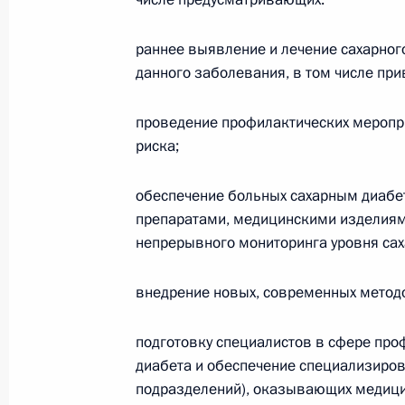
26 апреля 2022 года, 18:30
раннее выявление и лечение сахарног
данного заболевания, в том числе при
Внесено изменение в статью 149 ч
кодекса
проведение профилактических мероприя
риска;
16 апреля 2022 года, 10:10
обеспечение больных сахарным диаб
препаратами, медицинскими изделиям
Внесены изменения в часть вторую
непрерывного мониторинга уровня сах
и отдельные законодательные акт
16 апреля 2022 года, 10:05
внедрение новых, современных методо
подготовку специалистов в сфере проф
диабета и обеспечение специализиров
Подписан закон, направленный на
подразделений), оказывающих медиц
импорта товаров на территорию Р