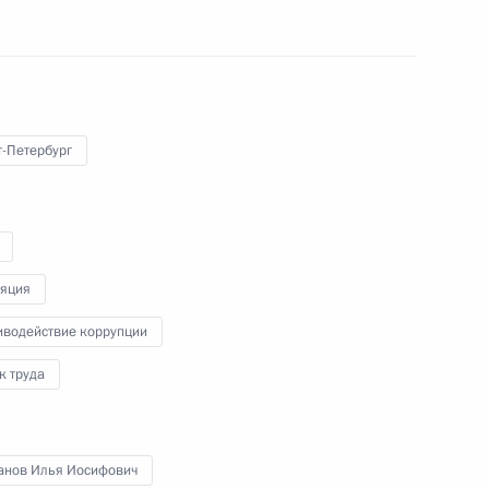
осударственного университета
т-Петербург
енно-Морского Флота
яция
иводействие коррупции
к труда
ные
Официальные
Правовая и
сетевые ресурсы
техническая
ссии
Президента России
информация
анов Илья Иосифович