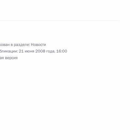
MAX
О портале
ВКонтакте
Об использовании
ии
информации сайта
Rutube
О персональных
Telegram-канал
данных пользователей
YouTube
зиденту
Написать в редакцию
и —
ован в разделе:
Новости
ного
бликации:
21 июня 2008 года, 16:00
ая версия
по
—
ссии
Все материалы сайта
доступны по лицензии:
Creative Commons