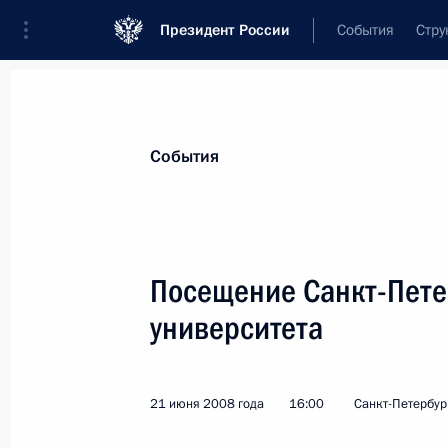
Президент России
События
Стру
Материалы по выбранной теме
События
Инфляция,
9 результатов
Посещение Санкт-Пете
Совещание по экономическим воп
университета
12 сентября 2022 года, 13:50
21 июня 2008 года
16:00
Санкт-Петербур
Совещание по экономическим воп