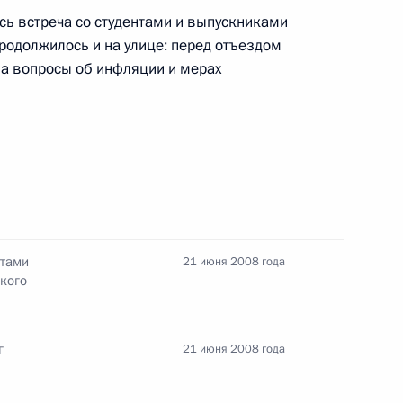
сь встреча со студентами и выпускниками
одолжилось и на улице: перед отъездом
тву Рейтер
на вопросы об инфляции и мерах
росам
нтами
21 июня 2008 года
 со студентами юридического
ского
осударственного университета
г
21 июня 2008 года