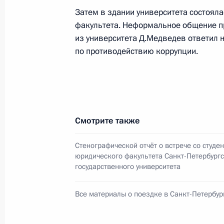
Затем в здании университета состояла
факультета. Неформальное общение пр
Интервью информационному агентс
из университета Д.Медведев ответил 
25 июня 2008 года, 13:00
по противодействию коррупции.
Совещание по экономическим воп
23 июня 2008 года, 17:20
Смотрите также
Стенографической отчёт о встрече со студе
Стенографической отчёт о встрече
юридического факультета Санкт-Петербург
факультета Санкт-Петербургского г
государственного университета
21 июня 2008 года, 16:00
Все материалы о поездке в Санкт-Петербур