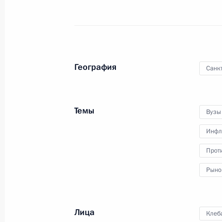
Посещение Санкт-Петербургского г
21 июня 2008 года, 16:00
География
Санк
Встреча с военнослужащими Во
Темы
Вузы
26 июля 2026 года
Инфл
Прот
Рыно
Разделы сайта
Информацион
Президента
ресурсы
России
Президента Ро
Лица
Клеб