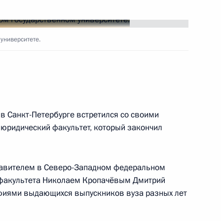
университете.
нфляцией
 угольного разреза
 Санкт-Петербурге встретился со своими
 юридический факультет, который закончил
тавителем в Северо-Западном федеральном
 массовой информации стран
факультета Николаем Кропачёвым Дмитрий
фиями выдающихся выпускников вуза разных лет