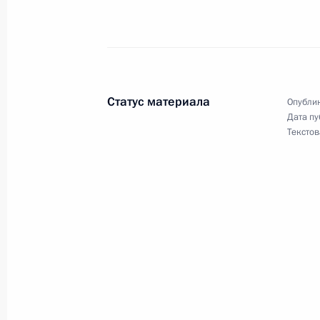
События
Президент России
Текущий ресурс
Структура
Конституция Росс
Видео и фото
Государственная
Документы
символика
Контакты
Обратиться к Пре
Поиск
Статус материала
Президент Росси
Опублик
гражданам школь
Дата пу
возраста
Для СМИ
Текстов
Виртуальный тур 
Кремлю
Подписаться
Владимир Путин 
Справочник
личный сайт
Дикая природа Ро
Версия для людей
с ограниченными
возможностями
English
Администрация