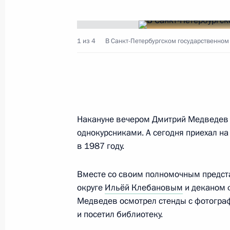
7 июня 2022 года, 13:45
1 из 4
В Санкт-Петербургском государственном 
Совещание о мерах по борьбе с и
9 февраля 2011 года, 13:50
Беседа с работниками Кедровского
Накануне вечером Дмитрий Медведев в
однокурсниками. А сегодня приехал на
12 февраля 2010 года, 10:00
в 1987 году.
Вместе со своим полномочным предс
Интервью представителям средств
округе
Ильёй Клебановым
и деканом 
«Группы восьми»
Медведев осмотрел стенды с фотогра
3 июля 2008 года, 08:00
и посетил библиотеку.