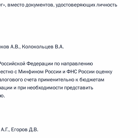
уг», вместо документов, удостоверяющих личность
щих особенности исполнения
и в 2023 году
ков А.В., Колокольцев В.А.
 Российской Федерации по направлению
инга Юрием Чиханчиным
естно с Минфином России и ФНС России оценку
алогового счета применительно к бюджетам
ации и при необходимости представить
ю.
ой области Валерием
А.Г., Егоров Д.В.