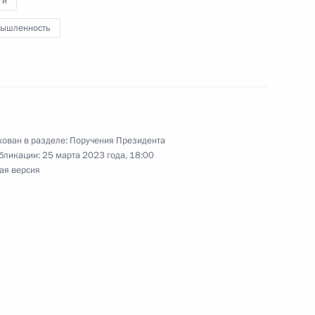
ги
ышленность
зованию
ован в разделе:
Поручения Президента
ний, финансовое обеспечение
бликации:
25 марта 2023 года, 18:00
ая версия
нда «Круг добра»
 из резервного фонда