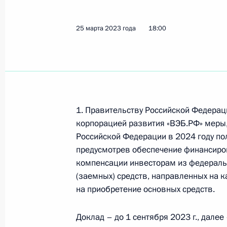
25 марта 2023 года
18:00
Встреча с губернатором Тюменской
Моором
11 мая 2023 года, 13:45
1. Правительству Российской Федерац
Встреча с Министром экономическ
корпорацией развития «ВЭБ.РФ» меры
Решетниковым
Российской Федерации в 2024 году по
предусмотрев обеспечение финансиро
4 мая 2023 года, 15:10
компенсации инвесторам из федераль
(заемных) средств, направленных на к
на приобретение основных средств.
Денежное довольствие военным буд
через отделения Центробанка либ
Доклад – до 1 сентября 2023 г., далее 
Правительством