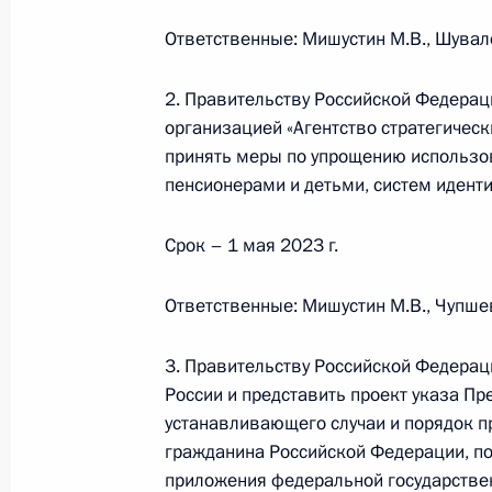
28 апреля 2023 года, 13:05
Ответственные: Мишустин М.В., Шувал
2. Правительству Российской Федера
организацией «Агентство стратегичес
Подписан закон, упрощающий проц
принять меры по упрощению использо
28 апреля 2023 года, 12:20
пенсионерами и детьми, систем иден
Срок – 1 мая 2023 г.
Совещание с членами Правительст
Ответственные: Мишустин М.В., Чупшев
29 марта 2023 года, 16:50
3. Правительству Российской Федерац
России и представить проект указа П
Перечень поручений по итогам сов
устанавливающего случаи и порядок п
Правительства
гражданина Российской Федерации, п
25 марта 2023 года, 18:00
приложения федеральной государстве