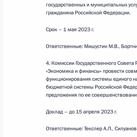
государственных и муниципальных усл
гражданина Российской Федерации.
Уточнён ряд положений, регулирую
Срок – 1 мая 2023 г.
бюджетов бюджетной системы Росси
18 марта 2023 года, 11:30
Ответственные: Мишустин М.В., Бортни
4. Комиссии Государственного Совета
Встреча с главой Росфинмонитор
«Экономика и финансы» провести совм
функционирования системы единого н
9 марта 2023 года, 13:40
бюджетной системы Российской Федер
предложения по ее совершенствовани
Встреча с губернатором Сахалинск
Доклад – до 15 апреля 2023 г.
Лимаренко
27 февраля 2023 года, 13:00
Ответственные: Текслер А.Л., Силуанов 