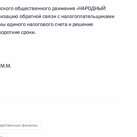
ийского общественного движения «НАРОДНЫЙ
изацию обратной связи с налогоплательщиками
щих особенности исполнения
ы единого налогового счета и решение
и в 2023 году
ороткие сроки.
 Налогового кодекса
 М.М.
ения в части установления
переоформление
е оборота охотничьего
дарственные финансы