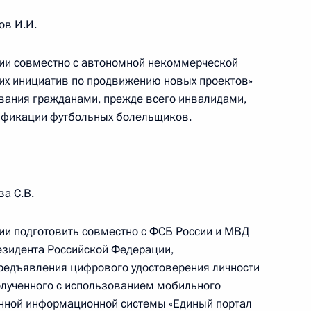
ов И.И.
ции совместно с автономной некоммерческой
ких инициатив по продвижению новых проектов»
едуру госзакупок
вания гражданами, прежде всего инвалидами,
тификации футбольных болельщиков.
ва
а С.В.
ии подготовить совместно с ФСБ России и МВД
резидента Российской Федерации,
ещания с членами
редъявления цифрового удостоверения личности
олученного с использованием мобильного
нной информационной системы «Единый портал