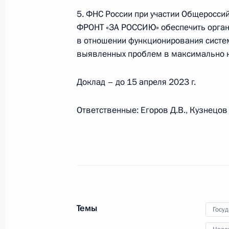
5. ФНС России при участии Общеросс
ФРОНТ «ЗА РОССИЮ» обеспечить орган
Уточнён ряд положений, регулирую
в отношении функционирования систем
бюджетов бюджетной системы Росси
выявленных проблем в максимально к
23 февраля 2023 года, 19:10
Доклад – до 15 апреля 2023 г.
Внесены изменения в часть вторую
Ответственные: Егоров Д.В., Кузнецов
23 февраля 2023 года, 19:00
В Налоговый кодекс внесены измен
размера госпошлины за выдачу и 
разрешительных документов в сфер
Темы
Госу
и иного оружия