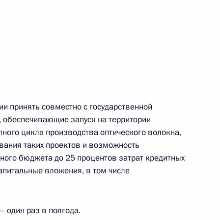
 области Александром
ии принять совместно с государственной
ого развития Максимом
, обеспечивающие запуск на территории
лного цикла производства оптического волокна,
вания таких проектов и возможность
ного бюджета до 25 процентов затрат кредитных
апитальные вложения, в том числе
ет выплачиваться только
о банками, определёнными
– один раз в полгода.