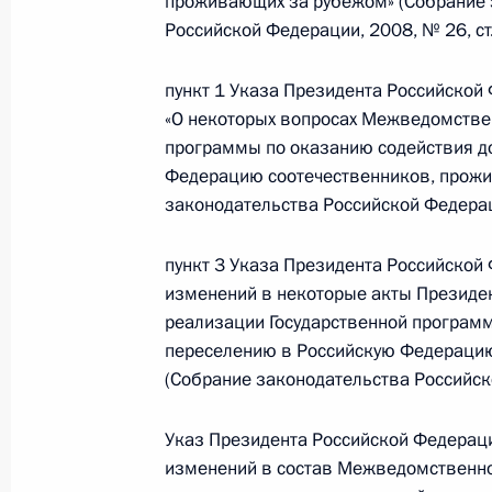
проживающих за рубежом» (Собрание 
Утверждён состав Комиссии по воп
Российской Федерации, 2008, № 26, ст.
2 октября 2012 года, 10:00
пункт 1 Указа Президента Российской 
«О некоторых вопросах Межведомстве
Указ о реализации госпрограммы 
программы по оказанию содействия д
переселению в Россию соотечеств
Федерацию соотечественников, прожи
за рубежом
законодательства Российской Федераци
15 сентября 2012 года, 12:40
пункт 3 Указа Президента Российской 
изменений в некоторые акты Президе
реализации Государственной програм
Открытие Мемориала победы Крас
переселению в Российскую Федерацию
Германией
(Собрание законодательства Российско
25 июня 2012 года, 14:00
Указ Президента Российской Федераци
изменений в состав Межведомственно