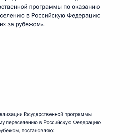
арственной программы по оказанию
еселению в Российскую Федерацию
х за рубежом».
тву Ассошиэйтед Пресс
лизации государственной
венников, проживающих
ализации Государственной программы
му переселению в Российскую Федерацию
ажданстве и правовом
рубежом, постановляю: