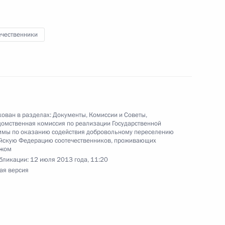
става правления фонда
ечественники
 Совета Безопасности
ован в разделах:
Документы
,
Комиссии и Советы
,
омственная комиссия по реализации Государственной
ммы по оказанию содействия добровольному переселению
ийскую Федерацию соотечественников, проживающих
ежом
 и защиты прав
бликации:
12 июля 2013 года, 11:20
за рубежом
ая версия