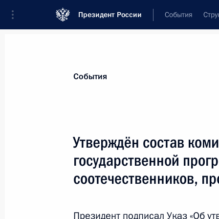
Президент России
События
Стру
Материалы по выбранной теме
События
Соотечественники,
74 результата
Утверждён состав ком
Показа
государственной прог
соотечественников, п
Заседание Межведомственной коми
Государственной программы содей
соотечественников
Президент подписал Указ «Об у