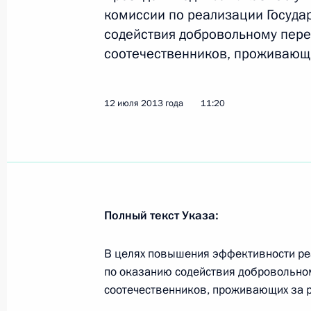
25 февраля 2014 года, 20:00
комиссии по реализации Госуд
содействия добровольному пер
соотечественников, проживающи
Интервью Первому каналу и агентс
4 сентября 2013 года, 09:00
12 июля 2013 года
11:20
Утверждён состав комиссии по реа
программы переселения соотечест
за рубежом
Полный текст Указа:
12 июля 2013 года, 11:20
В целях повышения эффективности ре
по оказанию содействия добровольно
Внесены изменения в законы о гр
соотечественников, проживающих за 
положении иностранных граждан