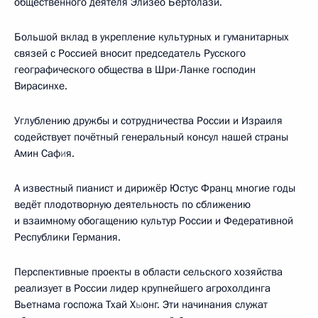
общественного деятеля Элизео Бертолази.
Большой вклад в укрепление культурных и гуманитарных
связей с Россией вносит председатель Русского
географического общества в Шри-Ланке господин
Вирасинхе.
Углублению дружбы и сотрудничества России и Израиля
содействует почётный генеральный консул нашей страны
Амин Саф
и
я.
А известный пианист и дирижёр Юстус Франц многие годы
ведёт плодотворную деятельность по сближению
и взаимному обогащению культур России и Федеративной
Республики Германия.
Перспективные проекты в области сельского хозяйства
реализует в России лидер крупнейшего агрохолдинга
Вьетнама госпожа Тхай Х
ы
онг. Эти начинания служат