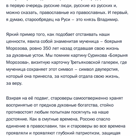
в первую очередь русские люди, русские из русских и,
можно сказать, православные из православных. И первый,
я думаю, старообрядец на Руси – это князь Владимир.
Яркий пример того, как подобает отстаивать наши
ценности, явила собой знаменитая мученица – боярыня
Морозова, ровно 350 лет назад отдавшая свою жизнь
за духовные устои. Мы помним картину Сурикова «Боярыня
Морозова», визитную карточку Третьяковской галереи, где
мученица сохраняет этот символ – символ двуперстия,
который она принесла, за который отдала свою жизнь,
за веру.
Взирая на её подвиг, староверы самоотверженно хранят
воспринятые от предков духовные богатства, стойко
противостоят любым попыткам посягнуть на наше
достояние. Как в смутные времена, Россию спасло
единение в православии, так и староверы во все времена
проявляли и проявляют глубокий патриотизм, защищая