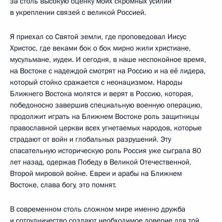
за столь высокую оценку моих скромных усилий
в укреплении связей с великой Россией.
Я приехал со Святой земли, где проповедовал Иисус
Христос, где веками бок о бок мирно жили христиане,
мусульмане, иудеи. И сегодня, в наше неспокойное время,
на Востоке с надеждой смотрят на Россию и на её лидера,
который стойко сражается с неонацизмом. Народы
Ближнего Востока молятся и верят в Россию, которая,
победоносно завершив специальную военную операцию,
продолжит играть на Ближнем Востоке роль защитницы
православной церкви всех угнетаемых народов, которые
страдают от войн и глобальных разрушений. Эту
спасательную историческую роль Россия уже сыграла 80
лет назад, одержав Победу в Великой Отечественной,
Второй мировой войне. Евреи и арабы на Ближнем
Востоке, слава богу, это помнят.
В современном столь сложном мире именно дружба
и сотрудничество создают необходимое доверие для той