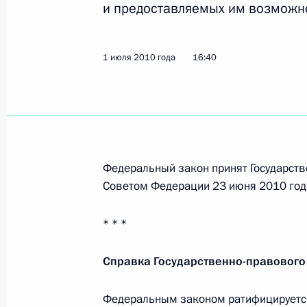
и предоставляемых им возможн
Съезд Федерации независимых пр
1 июля 2010 года
16:40
7 февраля 2015 года, 17:20
Внесены изменения в закон о про
23 декабря 2014 года, 12:10
Федеральный закон принят Государств
Советом Федерации 23 июня 2010 год
Встреча с участниками Профсоюзн
* * *
двадцатки»
15 ноября 2014 года, 07:30
Справка Государственно-правового
Федеральным законом ратифицируется