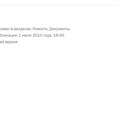
ован в разделах:
Новости
,
Документы
 закон «О профессиональных
бликации:
1 июля 2010 года, 16:40
ельности»
ая версия
создавать новые рабочие
изводствах
ководителями объединения