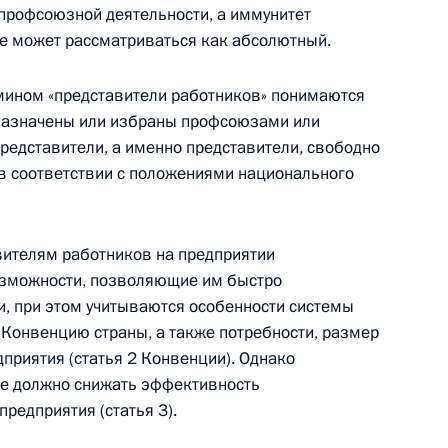
профсоюзной деятельности, а иммунитет
е может рассматриваться как абсолютный.
рмином «представители работников» понимаются
назначены или избраны профсоюзами или
зных центров экономик –
едставители, а именно представители, свободно
в соответствии с положениями национального
вителям работников на предприятии
озможности, позволяющие им быстро
ии независимых профсоюзов
, при этом учитываются особенности системы
Конвенцию страны, а также потребности, размер
приятия (статья 2 Конвенции). Однако
не должно снижать эффективность
редприятия (статья 3).