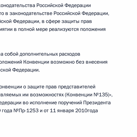
в демонстрации,
конодательства Российской Федерации
уда
о в законодательстве Российской Федерации,
ийской Федерации, в сфере защиты прав
иятии в полной мере реализуются положения
го саммита «Группы
а собой дополнительных расходов
положений Конвенции возможно без внесения
йской Федерации.
онвенции о защите прав представителей
тавляемых им возможностях (Конвенции №135)»,
юзных организаций
едерации во исполнение поручений Президента
 года №Пр-1253 и от 11 января 2010года
условий труда рабочих