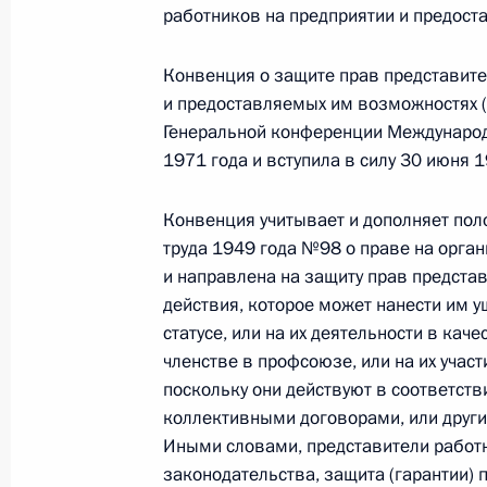
Встреча с председателем Федерац
работников на предприятии и предос
России Михаилом Шмаковым
Конвенция о защите прав представите
5 ноября 2014 года, 21:40
и предоставляемых им возможностях 
Генеральной конференции Международ
1971 года и вступила в силу 30 июня 1
Внесено изменение в статью 374 Т
30 июня 2014 года, 17:00
Конвенция учитывает и дополняет по
труда 1949 года №98 о праве на орга
и направлена на защиту прав предста
действия, которое может нанести им у
Встреча с представителями Федер
статусе, или на их деятельности в кач
профсоюзов России
членстве в профсоюзе, или на их участ
1 мая 2014 года, 15:00
поскольку они действуют в соответст
коллективными договорами, или друг
Иными словами, представители работ
законодательства, защита (гарантии) 
Встреча с представителями деловы