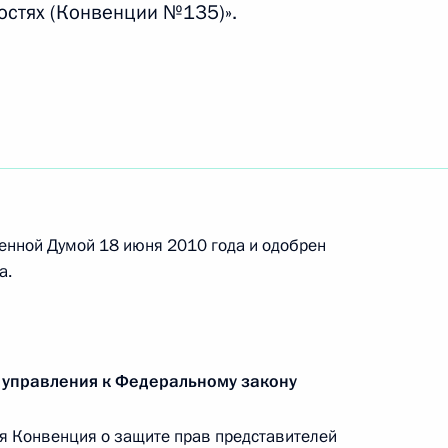
остях (Конвенции №135)».
офсоюзов России
фессиональных союзах
енной Думой 18 июня 2010 года и одобрен
а.
ого саммита «большой
 управления к Федеральному закону
 Конвенция о защите прав представителей