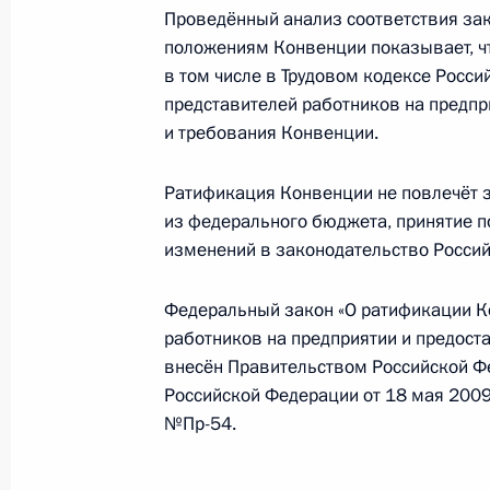
Дмитрий Медведев принял участие 
Проведённый анализ соответствия за
посвящённой Празднику весны и тр
положениям Конвенции показывает, чт
в том числе в Трудовом кодексе Росс
1 мая 2012 года, 11:00
представителей работников на предпр
и требования Конвенции.
Встреча с участниками профсоюзно
Ратификация Конвенции не повлечёт з
двадцати»
из федерального бюджета, принятие 
3 ноября 2011 года, 22:30
изменений в законодательство Росси
Федеральный закон «О ратификации К
работников на предприятии и предос
Встреча с руководителями профсо
внесён Правительством Российской Ф
21 июля 2011 года, 14:00
Российской Федерации от 18 мая 2009
№Пр-54.
Совещание по вопросам улучшения 