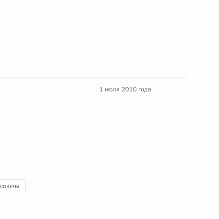
речи с руководителями
1 июля 2010 года
юзных организаций России
союзы
нвенции о защите прав
дприятии