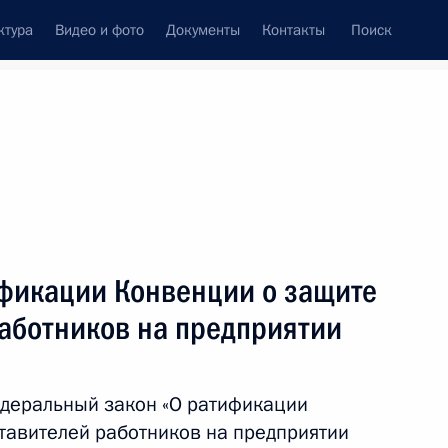
ктура
Видео и фото
Документы
Контакты
Поиск
Все темы
Подписаться на ленту
ификации Конвенции о защите
ть следующие материалы
работников на предприятии
 Шмаковым
деральный закон «О ратификации
тавителей работников на предприятии