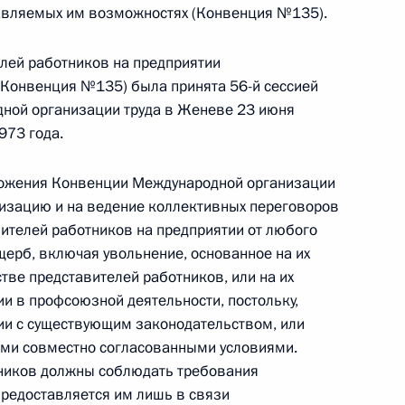
ии независимых профсоюзов
тавляемых им возможностях (Конвенция №135).
лей работников на предприятии
(Конвенция №135) была принята 56-й сессией
ной организации труда в Женеве 23 июня
973 года.
рудового кодекса
ложения Конвенции Международной организации
низацию и на ведение коллективных переговоров
вителей работников на предприятии от любого
щерб, включая увольнение, основанное на их
ации независимых
естве представителей работников, или на их
ии в профсоюзной деятельности, постольку,
вии с существующим законодательством, или
ими совместно согласованными условиями.
ников должны соблюдать требования
предоставляется им лишь в связи
х кругов и профсоюзов