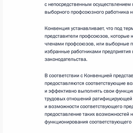
с непосредственным осуществлением 
«Группы двадцати»
выборного профсоюзного работника н
6 сентября 2013 года, 12:30
Конвенция устанавливает, что под те
представители профсоюзов, которые 
Встреча с руководителями профсою
членами профсоюзов, или выборные пр
избранные работниками предприятия 
членов АТЭС
законодательства.
3 сентября 2012 года, 15:50
В соответствии с Конвенцией предста
предоставляются соответствующие в
Встреча с председателем Федерац
и эффективно выполнять свои функции
Михаилом Шмаковым
трудовых отношений ратифицирующей 
и возможности соответствующего пред
13 июля 2012 года, 13:40
предоставление таких возможностей 
функционирования соответствующего п