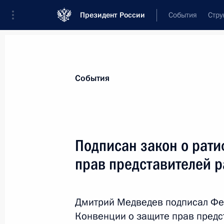
Президент России
События
Стру
Материалы по выбранной теме
События
Профсоюзы,
42 результата
Подписан закон о рат
Показа
прав представителей 
Встреча с главой ФНПР Михаилом
Дмитрий Медведев подписал Фе
13 апреля 2015 года, 14:15
Конвенции о защите прав предс