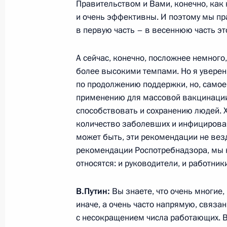
Правительством и Вами, конечно, ка
работников организаций угольной
и очень эффективны. И поэтому мы пр
28 июня 2021 года, 17:45
в первую часть – в весеннюю часть эт
А сейчас, конечно, посложнее немного
более высокими темпами. Но я уверен
Внесены изменения в статью 7 зак
по продолжению поддержки, но, самое 
11 июня 2021 года, 14:10
применению для массовой вакцинации,
способствовать и сохранению людей. Х
количество заболевших и инфицирова
Подписано Генеральное соглашени
может быть, эти рекомендации не вез
рекомендации Роспотребнадзора, мы 
профсоюзов, работодателей и Пра
относятся: и руководители, и работни
2023 годы
31 марта 2021 года, 14:50
В.Путин:
Вы знаете, что очень многие,
иначе, а очень часто напрямую, связа
с несокращением числа работающих. В