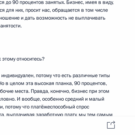
 Шмаковым
я до 90 процентов занятых. Бизнес, имея в виду,
ся для них, просит нас, обращается в том числе
отношение и дать возможность не выплачивать
анятости.
Федерации независимых
к этому относитесь?
 индивидуален, потому что есть различные типы
Но в целом эта высокая планка, 90 процентов,
офсоюзов России
абочие места. Правда, конечно, бизнес при этом
словно. И вообще, особенно средний и малый
и, потому что платёжеспособный спрос
ста, выплачивая заработную плату, мы тем самым
ос. Поэтому подходить надо секторально всё-
висимых профсоюзов