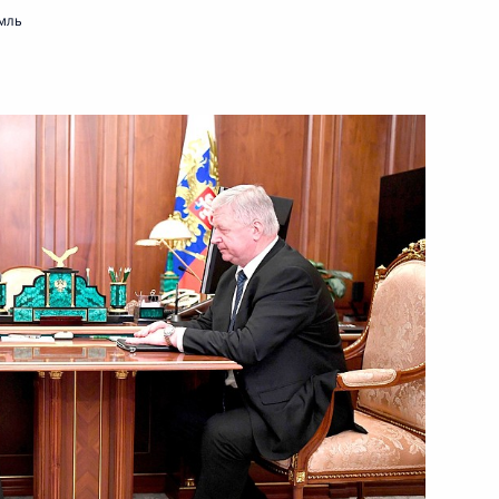
мль
офсоюзов России
при Президенте
иям
офсоюзов России