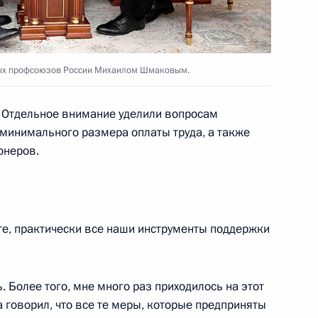
ых профсоюзов России Михаилом Шмаковым.
ии независимых профсоюзов
. Отдельное внимание уделили вопросам
минимального размера оплаты труда, а также
онеров.
го мероприятия Федерации
посвящённого Празднику
е, практически все наши инструменты поддержки
. Более того, мне много раз приходилось на этот
а говорил, что все те меры, которые предприняты
укрепление здоровья