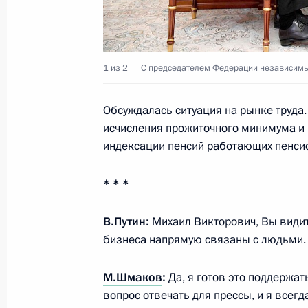
4 апреля 2024 года, 14:25
1 из 2
С председателем Федерации независим
Встреча с председателем Федерац
России Михаилом Шмаковым
Обсуждалась ситуация на рынке труда
22 января 2024 года, 14:30
исчисления прожиточного минимума и 
индексации пенсий работающих пенси
Участникам и гостям торжественно
* * *
независимых профсоюзов России, 
весны и труда
В.Путин:
Михаил Викторович, Вы видит
бизнеса напрямую связаны с людьми.
1 мая 2023 года, 11:00
М.Шмаков
:
Да, я готов это поддержать
вопрос отвечать для прессы, и я всегд
Подписан закон, направленный на 