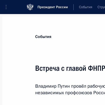
Президент России
События
Стру
Материалы по выбранной теме
События
Профсоюзы,
42 результата
Встреча с главой ФН
Встреча с главой ФНПР Сергеем Ч
17 ноября 2025 года, 13:55
Владимир Путин провёл рабочую
независимых профсоюзов Росс
Председатель Федерации независи
Михаил Шмаков награждён орденом