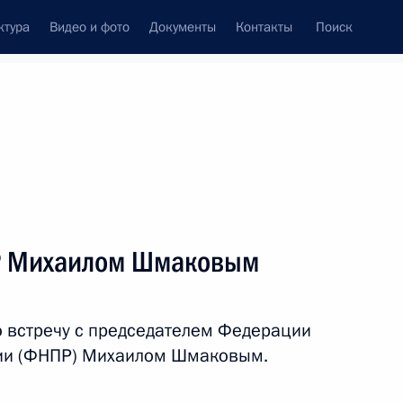
ктура
Видео и фото
Документы
Контакты
Поиск
Все темы
Подписаться на ленту
ПР Михаилом Шмаковым
ерногаевым
 встречу с председателем Федерации
ии (ФНПР) Михаилом Шмаковым.
мых профсоюзов России
 «За заслуги перед