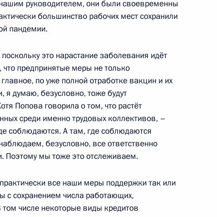
к нашим руководителем, они были своевременны
 промышленности
актически большинство рабочих мест сохранили
ой пандемии.
, поскольку это нарастание заболевания идёт
, что предпринятые меры не только
она о профсоюзах
главное, по уже полной отработке вакцин и их
 я думаю, безусловно, тоже будут
отя Попова говорила о том, что растёт
нных среди именно трудовых коллективов, –
е между объединениями
де соблюдаются. А там, где соблюдаются
наблюдаем, безусловно, все ответственно
вительством на 2021–
ки. Поэтому мы тоже это отслеживаем.
 практически все наши меры поддержки так или
ны с сохранением числа работающих,
 том числе некоторые виды кредитов