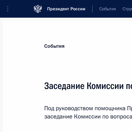
Президент России
События
Стру
Материалы по выбранной теме
События
Права человека,
480 результатов
Заседание Комиссии п
Показа
Под руководством помощника П
Подписан закон о прекращении де
заседание Комиссии по вопроса
международных договоров Совета 
28 февраля 2023 года, 18:30