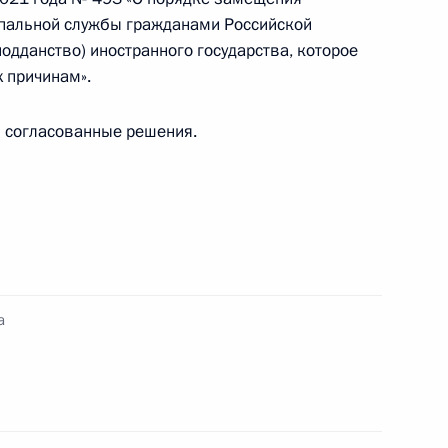
ипальной службы гражданами Российской
дданство) иностранного государства, которое
 причинам».
ы согласованные решения.
 с Сергеем Лавровым
 Управлении Президента
а
рав граждан