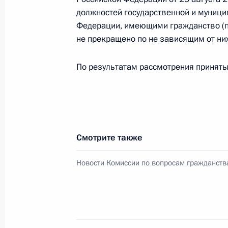
должностей государственной и муниц
Федерации, имеющими гражданство (по
В России создан институт пробации
не прекращено по не зависящим от них
6 февраля 2023 года, 11:00
По результатам рассмотрения принят
Мария Львова-Белова встретилась
2 февраля 2023 года, 20:00
Смотрите также
Заседание экспертного совета при
Новости Комиссии по вопросам гражданств
по обеспечению конституционных п
1 февраля 2023 года, 16:00