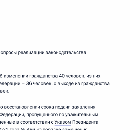
суального кодекса и статью
удопроизводства внесены
вопросы реализации законодательства
цессуальный кодекс
б изменении гражданства 40 человек, из них
едерации – 36 человек, о выходе из гражданства
век.
о восстановлении срока подачи заявления
гражданства
 Федерации, пропущенного по уважительным
ленные в соответствии с
Указом
Президента
2021 года № 493 «О порядке замещения