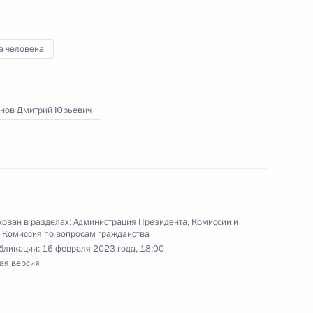
едания Совета по развитию
человека
а человека
нов Дмитрий Юрьевич
енных по защите прав
ован в разделах:
Администрация Президента
,
Комиссии и
нения, касающиеся
,
Комиссия по вопросам гражданства
чального, основного общего
бликации:
16 февраля 2023 года, 18:00
ая версия
ицами, содержащимися