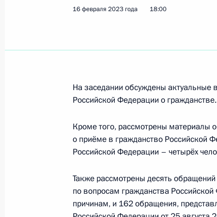
16 февраля 2023 года
18:00
В статью 211 Гражданского процес
244 Кодекса административного с
изменения
17 февраля 2023 года, 15:20
На заседании обсуждены актуальные 
Российской Федерации о гражданстве.
Внесено изменение в Уголовно-про
Кроме того, рассмотрены материалы о
о приёме в гражданство Российской Ф
17 февраля 2023 года, 15:05
Российской Федерации – четырёх чело
Также рассмотрены десять обращений 
Заседание Комиссии по вопросам 
по вопросам гражданства Российской
причинам, и 162 обращения, представ
16 февраля 2023 года, 18:00
Российской Федерации от 25 августа 