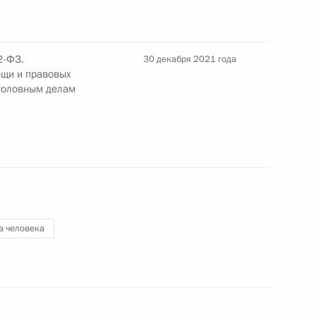
платной юридической помощи
2-ФЗ.
30 декабря 2021 года
ощи и правовых
уголовным делам
несено изменение
249 УПК
а человека
регулирования кассационного