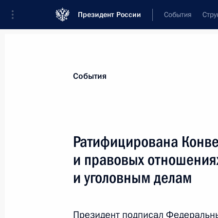
Президент России
События
Стру
Материалы по выбранной теме
События
Права человека,
480 результатов
Ратифицирована Конве
Показа
и правовых отношения
и уголовным делам
Подписан закон, направленный на
реабилитированных лиц на возмещ
необоснованным уголовным пресл
Президент подписал Федеральн