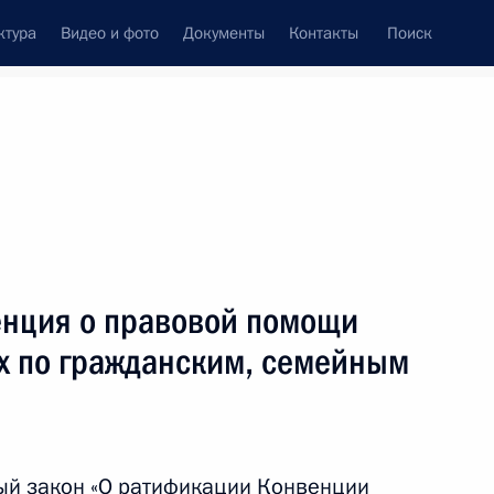
ктура
Видео и фото
Документы
Контакты
Поиск
Все темы
Подписаться на ленту
нция о правовой помощи
ть следующие материалы
х по гражданским, семейным
 защиту прав
ение вреда, причинённого
едованием
ый закон «О ратификации Конвенции