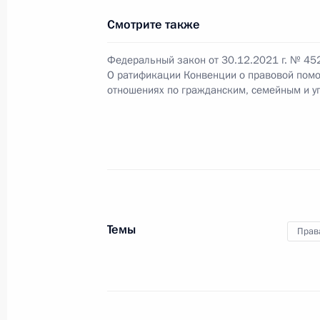
Смотрите также
Внесены изменения в закон о бес
Федеральный закон от 30.12.2021 г. № 45
28 июня 2022 года, 21:00
О ратификации Конвенции о правовой пом
отношениях по гражданским, семейным и 
В статью 79 Уголовного кодекса в
28 июня 2022 года, 20:55
Внесены изменения в статьи 24 и 
Темы
Прав
28 июня 2022 года, 20:50
В УПК внесены изменения в части 