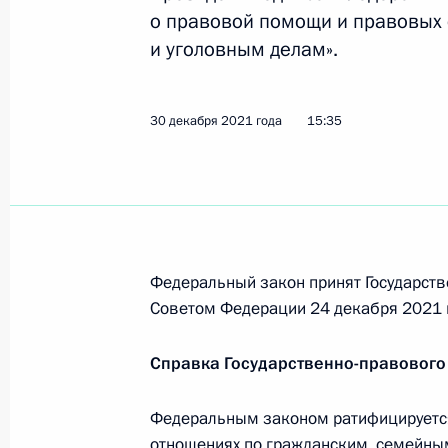
7 октября 2022 года, 13:00
о правовой помощи и правовых
и уголовным делам».
В УПК внесены изменения в части 
30 декабря 2021 года
15:35
в виде залога
7 октября 2022 года, 12:55
Заседание Комиссии по вопросам 
Федеральный закон принят Государств
14 сентября 2022 года, 18:00
Советом Федерации 24 декабря 2021 
Справка Государственно-правового
Подписан закон, направленный на 
ответственности за пытки
Федеральным законом ратифицируетс
отношениях по гражданским, семейны