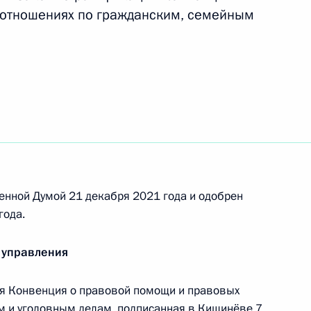
 отношениях по гражданским, семейным
применения меры пресечения
гражданства
енной Думой 21 декабря 2021 года и одобрен
года.
 управления
усиление уголовной
я Конвенция о правовой помощи и правовых
м и уголовным делам, подписанная в Кишинёве 7