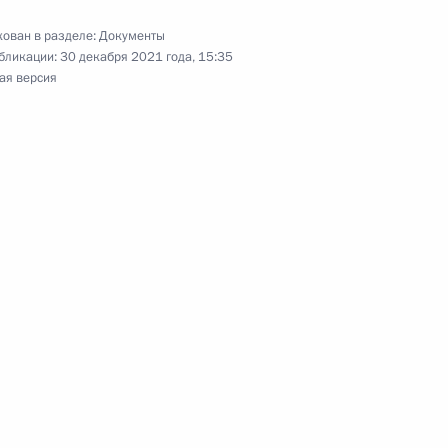
ловным делам
ован в разделе:
Документы
бликации:
30 декабря 2021 года, 15:35
ая версия
она о государственной
дивидуальных
гражданства
ам человека Татьяной