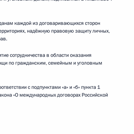
данам каждой из договаривающихся сторон
х данных внесены изменения
ерриториях, надёжную правовую защиту личных,
ав.
тие сотрудничества в области оказания
ощи по гражданским, семейным и уголовным
гражданства
тветствии с подпунктами «а» и «б» пункта 1
закона «О международных договорах Российской
ургского международного