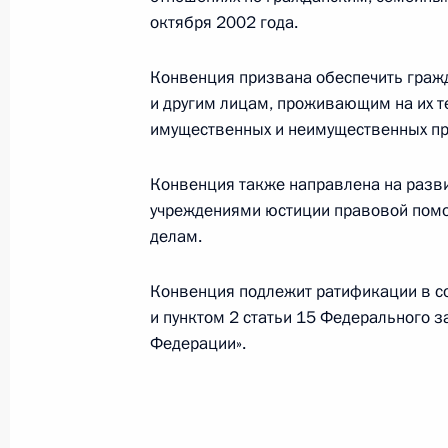
14 июля 2022 года, 18:35
октября 2002 года.
Конвенция призвана обеспечить граж
В законодательство о персональны
и другим лицам, проживающим на их т
14 июля 2022 года, 15:10
имущественных и неимущественных пр
Конвенция также направлена на разви
учреждениями юстиции правовой пом
Заседание Комиссии по вопросам 
делам.
13 июля 2022 года, 19:00
Конвенция подлежит ратификации в соо
и пунктом 2 статьи 15 Федерального 
Обращение к участникам X Петерб
Федерации».
юридического форума
30 июня 2022 года, 12:30