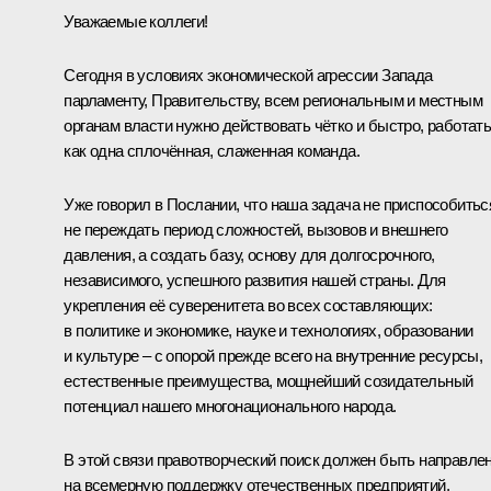
Уважаемые коллеги!
Сегодня в условиях экономической агрессии Запада
парламенту, Правительству, всем региональным и местным
органам власти нужно действовать чётко и быстро, работат
как одна сплочённая, слаженная команда.
Уже говорил в
Послании
, что наша задача не приспособитьс
не переждать период сложностей, вызовов и внешнего
давления, а создать базу, основу для долгосрочного,
независимого, успешного развития нашей страны. Для
укрепления её суверенитета во всех составляющих:
в политике и экономике, науке и технологиях, образовании
и культуре – с опорой прежде всего на внутренние ресурсы,
естественные преимущества, мощнейший созидательный
потенциал нашего многонационального народа.
В этой связи правотворческий поиск должен быть направле
на всемерную поддержку отечественных предприятий,