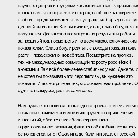
научных центров и трудовых коллективов, новых прорывны
проектов во всех отраслях и сферах, на общее расширение
свободы предпринимательства, устранение барьеров на пут
деловой активности. Как вы видите, у нас, слава богу, пока э
получается. Достаточно посмотреть на результаты работы
за прошлый год, посмотреть и по всем макроэкономическим
показателям. Слава богу, и реальные доходы граждан начал
расти – пока скромно, но всё-таки. Посмотрите на прогнозы
тех же международных организаций по росту российской
экономики. Там всё более-менее стабильно у нас. Даже те, к
не хотел бы показывать эти перспективы, вынуждены это
показать. И посмотрите на тех, кто создаёт нам проблемы. О
судя по всему, создают их сами себе.
Нам нужна кропотливая, тонкая донастройка по всей линейк
созданных нами механизмов и инструментов привлечения
инвестиций, обеспечение сбалансированного
территориального развития, финансовой стабильности всех
регионов страны: от Сахалина до Калининграда, от русской