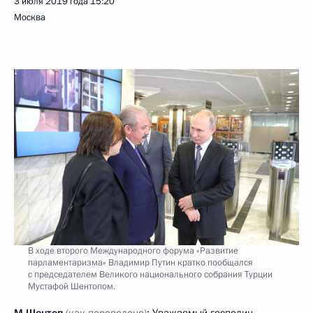
3 июля 2019 года
15:20
Москва
В ходе второго Международного форума «Развитие
парламентаризма» Владимир Путин кратко пообщался
с председателем Великого национального собрания Турции
Мустафой Шентопом.
М.Шентоп
(как переведено)
: Уважаемый господин