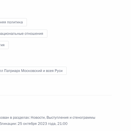
стране» и открытие спортивных
объектов в регионах России
няя политика
19 октября 2023 года
Видео, 30 мин.
ациональные отношения
гия
л Патриарх Московский и всея Руси
ован в разделах:
Новости
,
Выступления и стенограммы
бликации:
25 октября 2023 года, 21:00