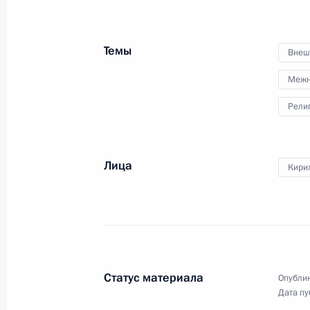
по развитию физической
культуры и спорта
Темы
Внеш
19 октября 2023 года
Видео, 2 ч.
Межн
Рели
Лица
Кирил
Статус материала
Опублик
Дата пу