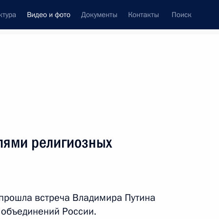
ктура
Видео и фото
Документы
Контакты
Поиск
си
ия, встречи
Встречи со СМИ
октябрь, 2023
ть следующие материалы
елями религиозных
Встреча с представителями
религиозных объединений
прошла встреча Владимира Путина
 объединений России.