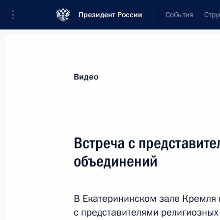
Президент России
События
Стру
Видеозаписи
Фотографии
Аудиозапи
Все материалы
Выступления
Совещан
Видео
Показа
Встреча с представит
объединений
Встреча с молодыми
учёными и специалистами
В Екатерининском зале Кремля 
космической отрасли
с представителями религиозных