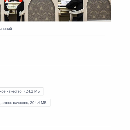
по профессиональному боксу
19 октября 2023 года
Видео, 3 мин.
динений
кое качество,
724.1 МБ
артное качество,
204.4 МБ
Осмотр презентаций «Спорт –