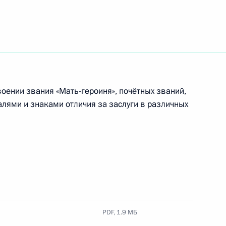
и орденом «Родительская
 почётного звания «Мать-
оении звания «Мать-героиня», почётных званий,
алями и знаками отличия за заслуги в различных
ого дня защиты детей,
едёт встречу с матерями,
ать-героиня», и семьями,
ская слава»
PDF,
1.9 МБ
ых наград