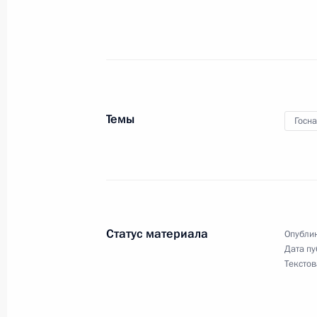
22 мая 2025 года, 15:15
Указ о награждении государствен
21 мая 2025 года, 18:20
Темы
Госн
Указ о награждении государствен
5 мая 2025 года, 17:55
Статус материала
Опублик
Дата пу
Подписано распоряжение о поощр
Текстов
5 мая 2025 года, 17:50