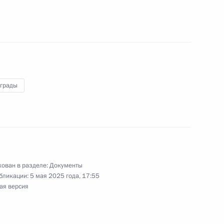
ными наградами
аграды
ными наградами
ован в разделе:
Документы
бликации:
5 мая 2025 года, 17:55
ении
ая версия