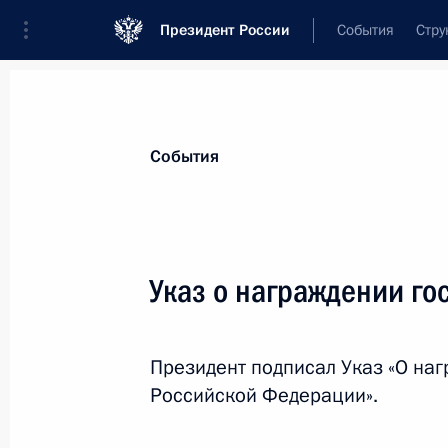
Президент России
События
Стру
Материалы по выбранной теме
События
Госнаграды,
630 результатов
Указ о награждении г
Показа
Президент подписал Указ «О на
Подписано распоряжение о поощр
Российской Федерации».
30 мая 2025 года, 15:45