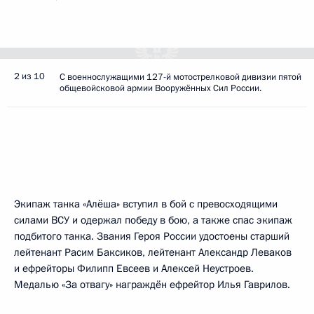
2 из 10
С военнослужащими 127-й мотострелковой дивизии пятой
общевойсковой армии Вооружённых Сил России.
Экипаж танка «Алёша» вступил в бой с превосходящими
силами ВСУ и одержал победу в бою, а также спас экипаж
подбитого танка. Звания Героя России удостоены старший
лейтенант Расим Баксиков, лейтенант Александр Леваков
и ефрейторы Филипп Евсеев и Алексей Неустроев.
Медалью «За отвагу» награждён ефрейтор Илья Гаврилов.