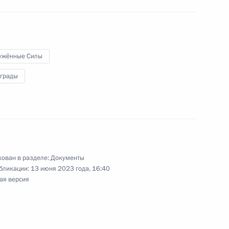
ными наградами
ужённые Силы
ными наградами
аграды
ными наградами
ован в разделе:
Документы
бликации:
13 июня 2023 года, 16:40
ая версия