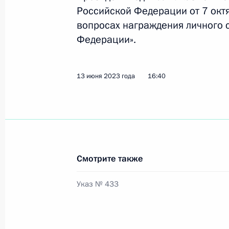
Российской Федерации от 7 октя
вопросах награждения личного 
Федерации».
Церемония вручения государственн
2 августа 2023 года, 15:05
13 июня 2023 года
16:40
Указ о награждении орденом Муже
27 июля 2023 года, 18:00
Смотрите также
Указ о награждении государствен
Указ № 433
20 июля 2023 года, 16:00