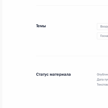
Указ о награждении государствен
10 июля 2023 года, 17:45
Темы
Воор
Указ о награждении государствен
Госн
27 июня 2023 года, 14:30
Указ о награждении государствен
21 июня 2023 года, 13:15
Статус материала
Опублик
Дата пу
Текстов
Встреча с Валентиной Терешковой
16 июня 2023 года, 20:05