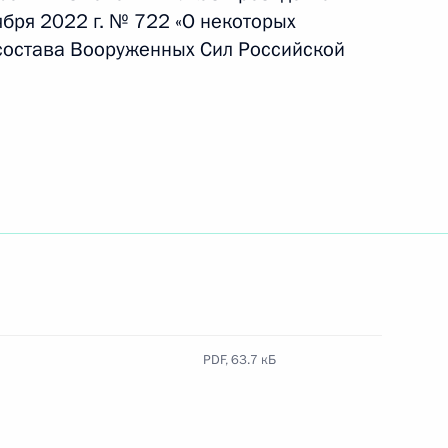
бря 2022 г. № 722 «О некоторых
состава Вооруженных Сил Российской
ых наград
ства
ными наградами
PDF,
63.7 кБ