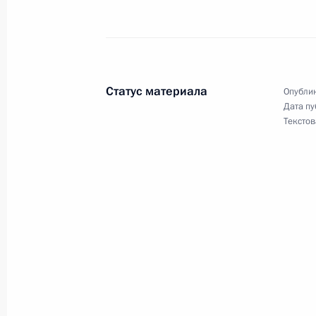
Встреча с Генеральным секретарё
20 марта 2014 года, 18:00
Статус материала
Опублик
Дата пу
Владимир Путин встретится с Гене
Текстов
Ги Муном
16 мая 2013 года, 14:00
Об исполнении поручения Президе
оргкомитета по подготовке и прове
Конференции государств – участни
коррупции
22 января 2013 года, 19:50