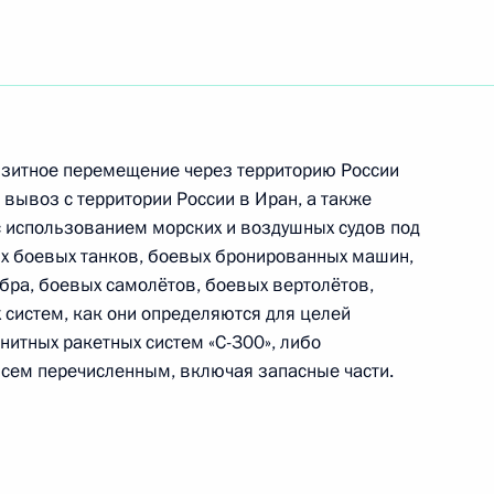
м ООН Пан Ги Муном
анзитное перемещение через территорию России
 вывоз с территории России в Иран, а также
и ООН
с использованием морских и воздушных судов под
х боевых танков, боевых бронированных машин,
бра, боевых самолётов, боевых вертолётов,
 систем, как они определяются для целей
нитных ракетных систем «С-300», либо
м ООН Пан Ги Муном
всем перечисленным, включая запасные части.