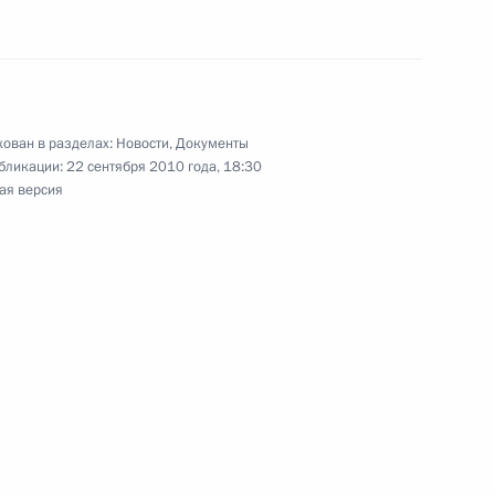
м ООН Пан Ги Муном
ован в разделах:
Новости
,
Документы
бликации:
22 сентября 2010 года, 18:30
ральным секретарём ООН Пан
ая версия
нта об образовании
дению в России в 2015 году
ков Конвенции ООН против