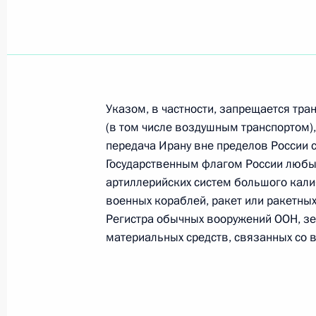
Встреча с Генеральным секретарё
28 сентября 2015 года, 20:25
Указом, в частности, запрещается тр
(в том числе воздушным транспортом),
70-я сессия Генеральной Ассамбле
передача Ирану вне пределов России 
Государственным флагом России любы
28 сентября 2015 года, 19:25
артиллерийских систем большого кали
военных кораблей, ракет или ракетных
Регистра обычных вооружений ООН, зе
Встреча с Генеральным секретарё
материальных средств, связанных со 
9 мая 2015 года, 18:15