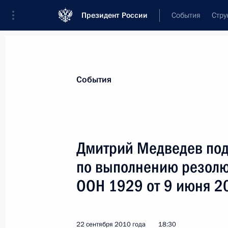
Президент России
События
Стру
Материалы по выбранной теме
События
ООН,
87 результатов
Дмитрий Медведев под
Показа
по выполнению резолю
ООН 1929 от 9 июня 20
Владимир Путин провёл ряд встреч 
Генассамблеи ООН
28 сентября 2015 года, 22:10
22 сентября 2010 года
18:30