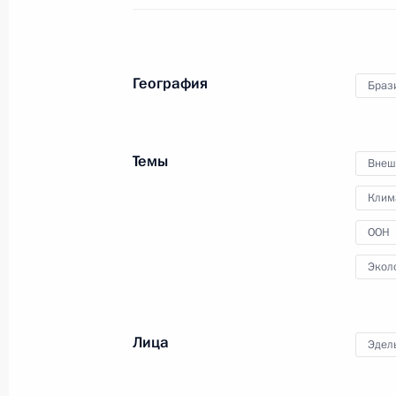
Россия присоединилась к Декларац
хозяйству, системам производства 
География
Браз
и климатическим действиям
11 декабря 2023 года, 17:00
Темы
Внеш
Клим
Руслан Эдельгериев озвучил нацио
на Конференции Сторон Рамочной
ООН
об изменении климата
Экол
9 декабря 2023 года, 14:30
Лица
Эдел
Заседание Межведомственной рабо
связанным с изменением климата 