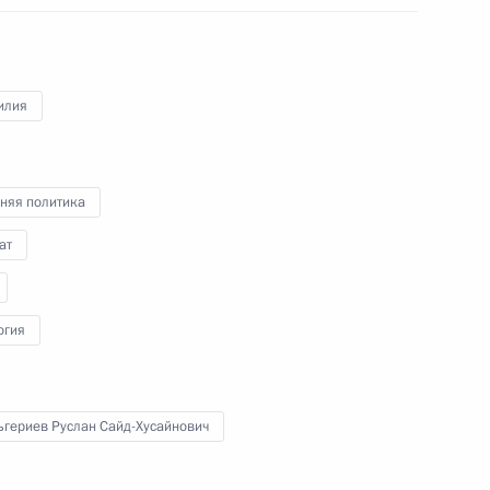
ии по устойчивому сельскому
продовольствия
илия
няя политика
ат
нальное заявление России
 конвенции ООН
огия
ьгериев Руслан Сайд-Хусайнович
чей группы по вопросам,
и обеспечением устойчивого