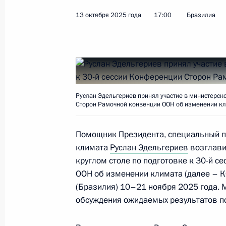
с опустыниванием и Конвенции о 
13 октября 2025 года
17:00
Бразилиа
28 января 2026 года, 20:00
Руслан Эдельгериев принял участи
столе по подготовке к 30-й сесси
Руслан Эдельгериев принял участие в министерско
Рамочной конвенции ООН об изме
Сторон Рамочной конвенции ООН об изменении кл
13 октября 2025 года, 17:00
Помощник Президента, специальный п
климата
Руслан Эдельгериев
возглави
круглом столе по подготовке к 30-й 
Руслан Эдельгериев провёл первое
ООН об изменении климата (далее – КС
по вопросам участия в Конвенции 
(Бразилия) 10–21 ноября 2025 года. 
с опустыниванием
обсуждения ожидаемых результатов по
8 октября 2025 года, 18:30