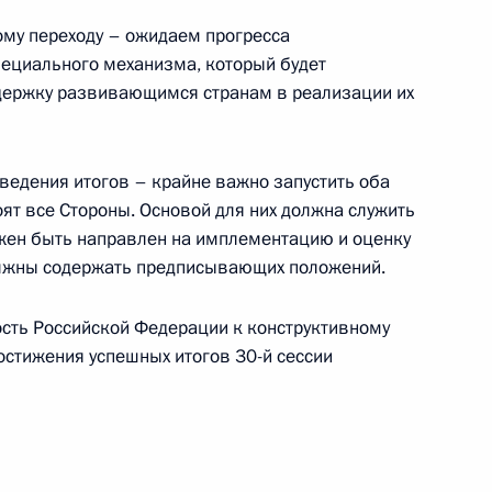
ому переходу – ожидаем прогресса
пециального механизма, который будет
е в 16-й сессии Конференции
держку развивающимся странам в реализации их
м разнообразии
ведения итогов – крайне важно запустить оба
оят все Стороны. Основой для них должна служить
лжен быть направлен на имплементацию и оценку
м ООН Антониу Гутеррешем
олжны содержать предписывающих положений.
сть Российской Федерации к конструктивному
остижения успешных итогов 30-й сессии
 в министерской встрече