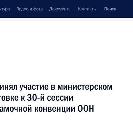
ктура
Видео и фото
Документы
Контакты
Поиск
Все темы
Подписаться на ленту
инял участие в министерском
цию Турецкой Республики
товке к 30-й сессии
Рамочной конвенции ООН
ия групп экспертов
ООН по борьбе