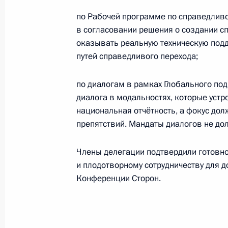
по Рабочей программе по справедлив
в согласовании решения о создании с
Руслан Эдельгериев принял участи
оказывать реальную техническую под
сторон Конвенции о биологическо
путей справедливого перехода;
1 ноября 2024 года, 15:00
по диалогам в рамках Глобального под
диалога в модальностях, которые устр
национальная отчётность, а фокус до
Встреча с Генеральным секретарё
препятствий. Мандаты диалогов не д
24 октября 2024 года, 22:30
Члены делегации подтвердили готовно
и плодотворному сотрудничеству для д
Конференции Сторон.
Руслан Эдельгериев принял участие
по климату
11 октября 2024 года, 17:00