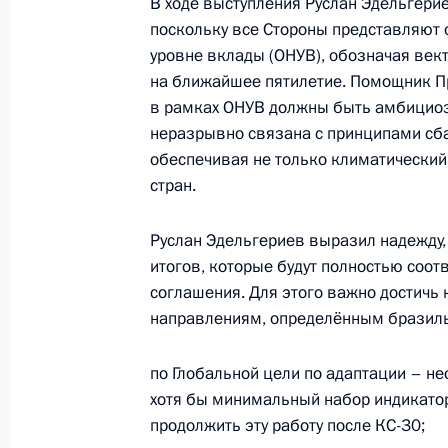
В ходе выступления Руслан Эдельгерие
поскольку все Стороны представляют
уровне вклады (ОНУВ), обозначая век
Руслан Эдельгериев принял участи
на ближайшее пятилетие. Помощник Пр
по океану
в рамках ОНУВ должны быть амбициоз
13 июня 2025 года, 17:00
неразрывно связана с принципами сба
обеспечивая не только климатический
стран.
Руслан Эдельгериев провёл ряд дву
Руслан Эдельгериев выразил надежду,
й сессии Конференции Сторон
итогов, которые будут полностью соот
22 ноября 2024 года, 22:00
соглашения. Для этого важно достичь
направлениям, определённым бразиль
Руслан Эдельгериев принял участи
по Глобальной цели по адаптации – н
Сторон Рамочной конвенции ООН 
хотя бы минимальный набор индикато
продолжить эту работу после КС-30;
22 ноября 2024 года, 21:00