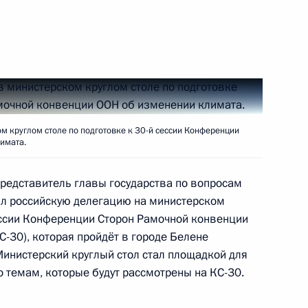
биологическом разнообразии
е в министерском круглом
и Конференции Сторон
м круглом столе по подготовке к 30-й сессии Конференции
нении климата
имата.
редставитель главы государства по вопросам
л российскую делегацию на министерском
сессии Конференции Сторон Рамочной конвенции
 заседание группы экспертов
-30), которая пройдёт в городе Белене
ООН по борьбе
Министерский круглый стол стал площадкой для
 темам, которые будут рассмотрены на КС-30.