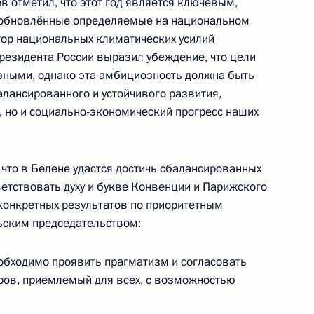
в отметил, что этот год является ключевым,
 обновлённые определяемые на национальном
тор национальных климатических усилий
е в третьей Конференции ООН
езидента России выразил убеждение, что цели
ными, однако эта амбициозность должна быть
лансированного и устойчивого развития,
, но и социально-экономический прогресс наших
сторонних встреч на полях 29-
 что в Белене удастся достичь сбалансированных
ветствовать духу и букве Конвенции и Парижского
 конкретных результатов по приоритетным
ским председательством:
е в 29-й сессии Конференции
еобходимо проявить прагматизм и согласовать
об изменении климата
ров, приемлемый для всех, с возможностью