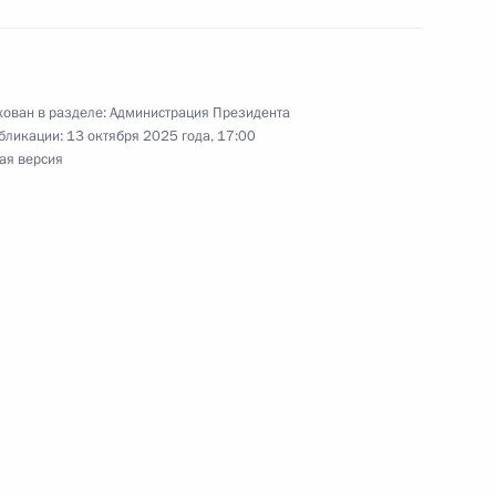
ован в разделе:
Администрация Президента
бликации:
13 октября 2025 года, 17:00
ая версия
 в министерской встрече
 в министерских
 78-й сессии Генеральной