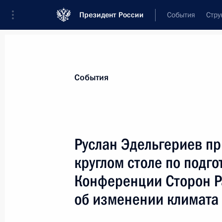
Президент России
События
Стру
Материалы по выбранной теме
События
ООН,
87 результатов
Руслан Эдельгериев пр
Руслан Эдельгериев принял делега
круглом столе по подго
10 июля 2026 года, 19:00
Конференции Сторон 
об изменении климата
Руслан Эдельгериев провёл заседан
по вопросам участия в Конвенции 