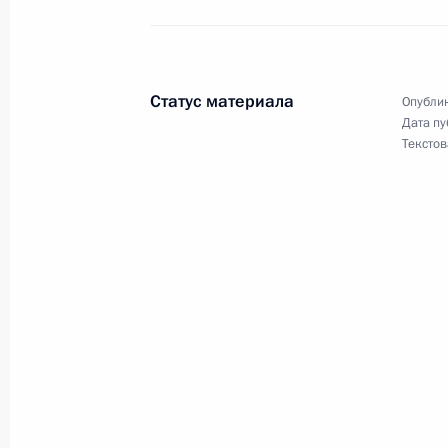
развития
8 ноября 2023 года, 17:30
Статус материала
Опублик
Дата пу
Текстов
Руслан Эдельгериев принял участие
по климату
31 октября 2023 года, 17:00
Руслан Эдельгериев принял участие
консультациях по климату на полях
Ассамблеи ООН
23 сентября 2023 года, 20:00