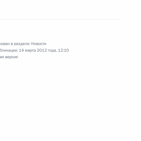
ссии
ован в разделе:
Новости
еданий Межгосударственного
бликации:
14 марта 2012 года, 12:10
йского экономического
ая версия
овета ЕврАзЭС