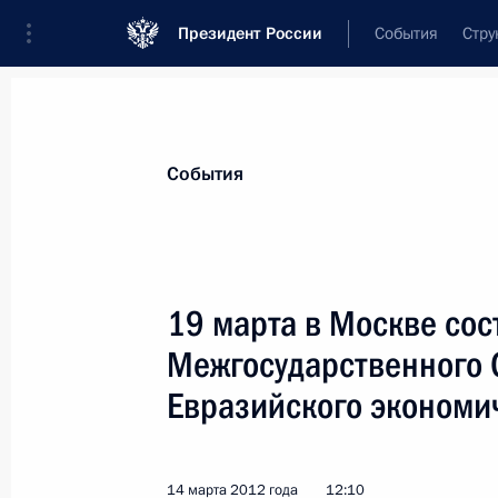
Президент России
События
Стру
Материалы по выбранной теме
События
ЕврАзЭС,
72 результата
19 марта в Москве сос
Показа
Межгосударственного 
Евразийского экономи
19 марта в Москве состоится засе
Совета ЕврАзЭС / Высшего Еврази
совета
14 марта 2012 года
12:10