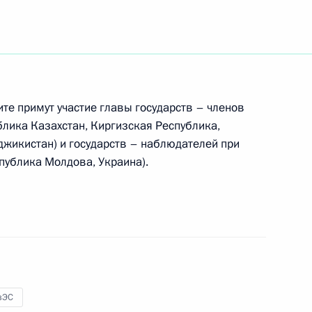
ов на освещение участия
ежгосударственного совета
те примут участие главы государств – членов
кономического совета
блика Казахстан, Киргизская Республика,
джикистан) и государств – наблюдателей при
публика Молдова, Украина).
ом Таджикистана Эмомали
зЭС
телем России в Совете