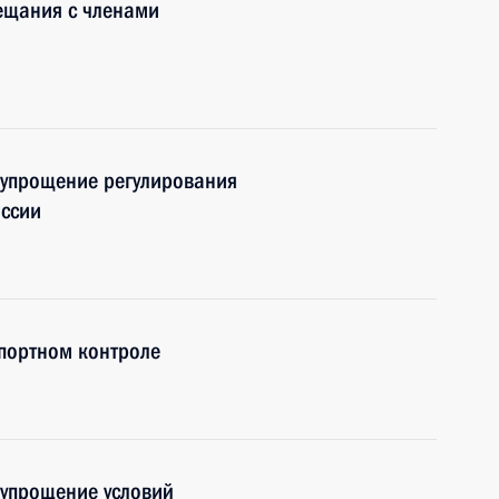
ещания с членами
 упрощение регулирования
оссии
портном контроле
 упрощение условий