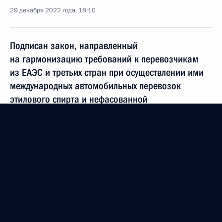
29 декабря 2022 года, 18:10
Подписан закон, направленный
на гармонизацию требований к перевозчикам
из ЕАЭС и третьих стран при осуществлении ими
международных автомобильных перевозок
этилового спирта и нефасованной
спиртосодержащей продукции
29 декабря 2022 года, 17:10
Подписан Указ об Организационном комитете
по подготовке и обеспечению председательства
России в органах Евразийского экономического
союза в 2023 году