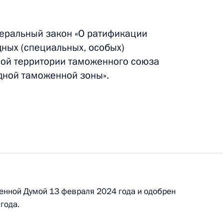
вилах выдачи, обращения
деральный закон «О ратификации
их свидетельств
ных (специальных, особых)
ной территории таможенного союза
дной таможенной зоны».
 Евразийской экономической
м
енной Думой 13 февраля 2024 года и одобрен
вную ответственность
года.
границу России и стран ЕАЭС
сурсов