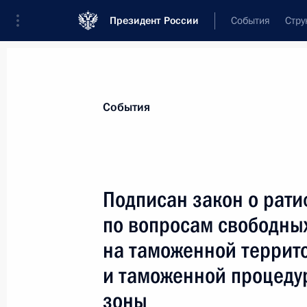
Президент России
События
Стру
Материалы по выбранной теме
События
ЕАЭС,
158 результатов
Подписан закон о рат
Показа
по вопросам свободны
на таможенной террит
Совещание с постоянными членами
и таможенной процеду
11 апреля 2024 года, 18:00
зоны