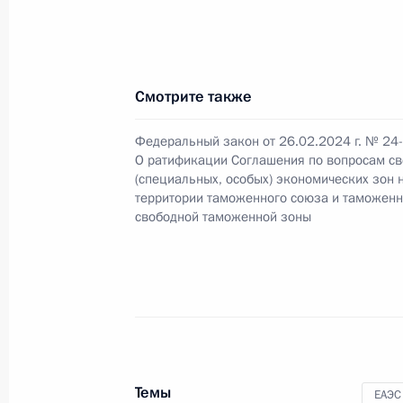
Подписан закон о ратификации Пр
совместных промышленных проект
14 февраля 2024 года, 09:35
Смотрите также
Федеральный закон от 26.02.2024 г. № 24
О ратификации Соглашения по вопросам с
Выступление Президента России н
(специальных, особых) экономических зон
Евразийского экономического сове
территории таможенного союза и таможен
свободной таможенной зоны
25 декабря 2023 года, 20:40
Заседание Высшего Евразийского 
25 декабря 2023 года, 20:10
Темы
ЕАЭС