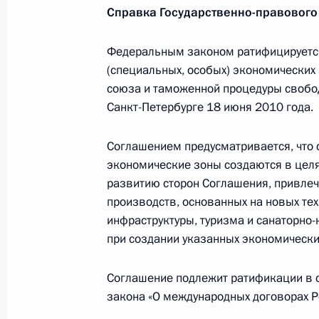
Справка Государственно-правового
11 марта 2024 года, 15:15
Федеральным законом ратифицируетс
(специальных, особых) экономических
Уточнены основания для исключени
союза и таможенной процедуры свобо
уполномоченного экономического 
Санкт-Петербурге 18 июня 2010 года.
26 февраля 2024 года, 13:20
Соглашением предусматривается, что 
экономические зоны создаются в цел
развитию сторон Соглашения, привлеч
Подписан закон о ратификации Со
производств, основанных на новых тех
свободных экономических зон на 
инфраструктуры, туризма и санаторно-
Таможенного союза и таможенной 
при создании указанных экономически
таможенной зоны
26 февраля 2024 года, 13:10
Соглашение подлежит ратификации в с
закона «О международных договорах Р