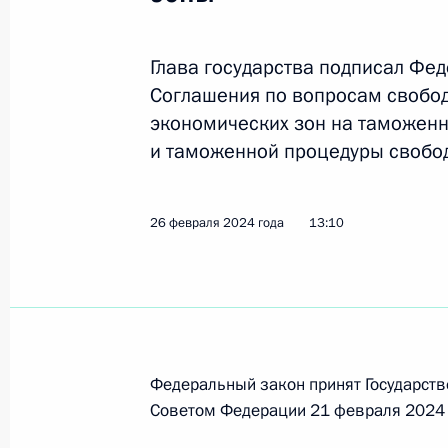
Ратифицировано Соглашение о пра
Глава государства подписал Фе
и погашения в рамках ЕАЭС складск
Соглашения по вопросам свобод
на сельхозпродукцию
экономических зон на таможен
23 марта 2024 года, 18:10
и таможенной процедуры свобо
26 февраля 2024 года
13:10
Встреча с Председателем Коллегии
комиссии Бакытжаном Сагинтаевы
19 марта 2024 года, 22:10
Федеральный закон принят Государств
Подписан закон, уточняющий уголо
Советом Федерации 21 февраля 2024 
за незаконное перемещение через 
стратегически важных товаров и ре