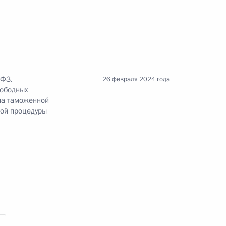
отокола о финансировании
ов ЕАЭС
-ФЗ.
26 февраля 2024 года
вободных
а заседании Высшего
 на таможенной
та в расширенном составе
ной процедуры
экономического совета