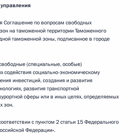
 управления
я Соглашение по вопросам свободных
 зон на таможенной территории Таможенного
я юрлица из реестра
дной таможенной зоны, подписанное в городе
оператора
свободные (специальные, особые)
ях содействия социально-экономическому
ения инвестиций, создания и развития
глашения по вопросам
нологиях, развития транспортной
таможенной территории
курортной сферы или в иных целях, определяемых
процедуры свободной
х зон.
оответствии с пунктом 2 статьи 15 Федерального
оссийской Федерации».