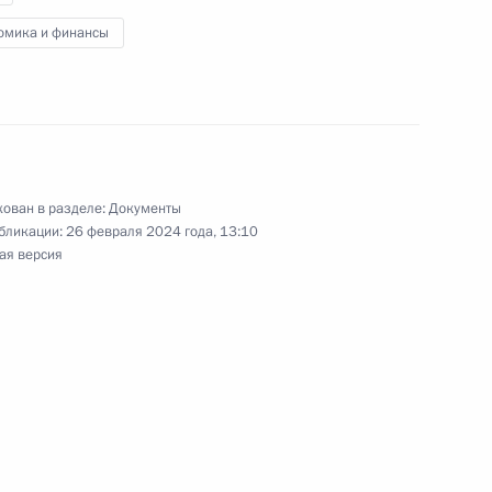
а заседании Высшего
омика и финансы
та в узком составе
отокола о внесении
ован в разделе:
Документы
 мая 2014 года
бликации:
26 февраля 2024 года, 13:10
ая версия
ами по территории России
з официальной маркировки