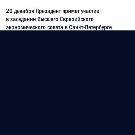
20 декабря Президент примет участие
в заседании Высшего Евразийского
экономического совета в Санкт-Петербурге
19 декабря 2019 года, 15:00
Подписан закон о ратификации Соглашения
о механизме прослеживаемости товаров,
ввезённых на таможенную территорию ЕАЭС
2 декабря 2019 года, 12:30
Встреча с Президентом Ирана Хасаном Рухани
1 октября 2019 года, 17:15