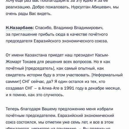
Хочу ещё раз Вас поблагодарить за эту идею и за её
реализацию. Добро пожаловать, Нурсултан Абишевич, мы
очень рады Вас видеть.
Н.Назарбаев
:
Спасибо, Владимир Владимирович,
за приглашение прибыть сюда в качестве почётного
председателя Евразийского экономического союза.
От имени Казахстана приедет наш президент Касым-
Жомарт Токаев для решения всех вопросов. Но я как
почётный [председатель], как самый опытный, как
свидетель истории буду в этом участвовать. [Неформальный
саммит] СНГ сейчас, да? Я один остался из тех, кто
создавал СНГ – в Алма-Ате в 1991 году в декабре месяце,
и я помню, как это случилось.
Теперь благодаря Вашему предложению меня избрали
почётным председателем. Евразийский экономический
союз состоялся, мы отметим уже семь лет, и все в этом
убеждаются, несмотря на пандемию, – Вы правильно