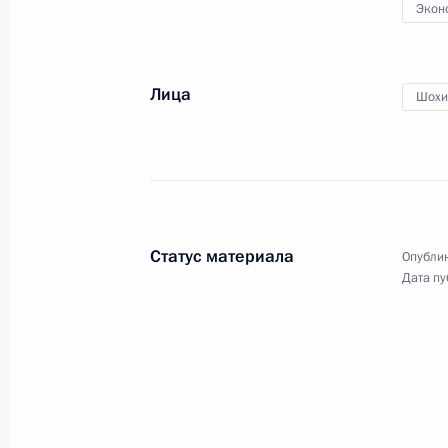
Экон
Встреча с руководством обществен
предпринимателей «ОПОРА России
15 ноября 2012 года, 17:00
Лица
Шохи
Первое заседание Общественного 
по правам ребенка
18 сентября 2012 года, 12:00
Статус материала
Опублик
Дата пу
Встреча с представителями общест
предпринимателей
24 мая 2012 года, 15:30