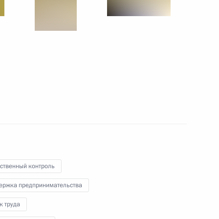
родного фронта
родного фронта
 совершенствование контроля
олетних, находящихся
ях закрытого типа
ственный контроль
ержка предпринимательства
к труда