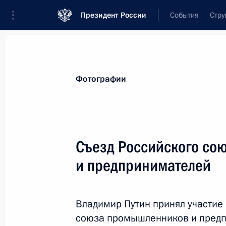
Президент России
События
Стру
Материалы по выбранной теме
Фотографии
Общественный контроль,
56 резуль
Съезд Российского со
Показа
и предпринимателей
Встреча с представителями Общер
Владимир Путин принял участие 
10 апреля 2014 года, 17:00
союза промышленников и предп