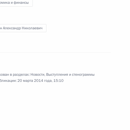
омика и финансы
ного объединения
»
н Александр Николаевич
совета при Уполномоченном
ован в разделах:
Новости
,
Выступления и стенограммы
бликации:
20 марта 2014 года, 15:10
венных организаций