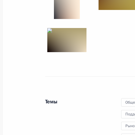
Конференция Общероссийского на
5 декабря 2013 года, 17:00
Конференция Общероссийского на
29 марта 2013 года, 12:30
Подписан закон, направленный на
за обеспечением прав несовершенн
Темы
в учебно-воспитательных учреждени
Обще
5 января 2013 года, 12:00
Подд
Рыно