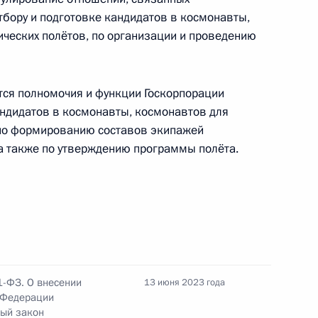
тбору и подготовке кандидатов в космонавты,
ческих полётов, по организации и проведению
рием Борисовым
ся полномочия и функции Госкорпорации
андидатов в космонавты, космонавтов для
 по формированию составов экипажей
а также по утверждению программы полёта.
 Совета Безопасности
4 закона о «Роскосмосе»
1-ФЗ. О внесении
13 июня 2023 года
 Федерации
ный закон