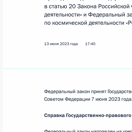
в статью 20 Закона Российской
деятельности» и Федеральный з
по космической деятельности «Р
Ратифицировано межправсоглашени
в области создания Международной
12 июня 2024 года, 09:45
13 июня 2023 года
17:40
В законодательство внесены изме
на повышение эффективности деят
«Роскосмос»
Федеральный закон принят Государств
22 апреля 2024 года, 16:25
Советом Федерации 7 июня 2023 года
Справка Государственно-правового
Встреча с космонавтами – участни
Федеральный закон направлен на уре