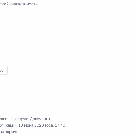
ской деятельности
космической отрасли
ециалистами космической
ос
орпорации «Энергия»
ован в разделе:
Документы
бликации:
13 июня 2023 года, 17:40
ая версия