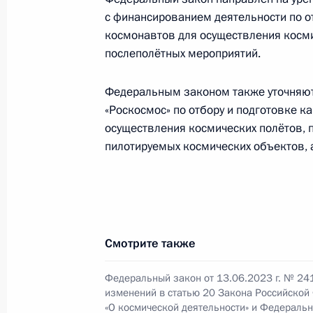
12 апреля 2024 года, 17:55
с финансированием деятельности по о
космонавтов для осуществления косми
послеполётных мероприятий.
Встреча с главой «Роскосмоса» Ю
11 марта 2024 года, 13:30
Федеральным законом также уточняют
«Роскосмос» по отбору и подготовке к
осуществления космических полётов,
пилотируемых космических объектов, 
Совещание с постоянными членами
1 марта 2024 года, 13:30
Внесены изменения в статьи 6 и 3
Смотрите также
19 декабря 2023 года, 13:30
Федеральный закон от 13.06.2023 г. № 24
изменений в статью 20 Закона Российской
«О космической деятельности» и Федераль