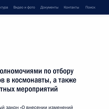
ктура
Видео и фото
Документы
Контакты
Поиск
Все темы
Подписаться на ленту
полномочиями по отбору
ть следующие материалы
ов в космонавты, а также
тных мероприятий
ключения договоров
й инфраструктуры
ый закон «О внесении изменений