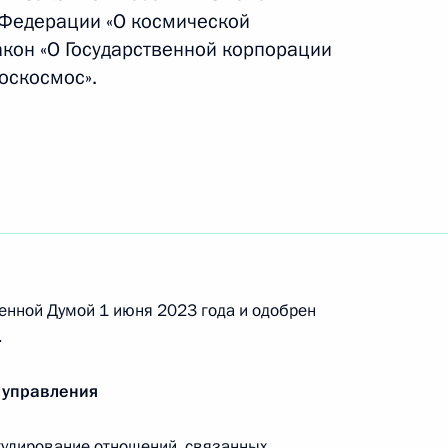
 Федерации «О космической
акон «О Государственной корпорации
оскосмос».
е с Китаем о сотрудничестве
 научной лунной станции
нения, направленные
ельности госкорпорации
енной Думой 1 июня 2023 года и одобрен
.
 управления
ками 21-й экспедиции на МКС
гулирование отношений, связанных