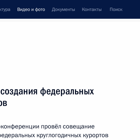
ктура
Видео и фото
Документы
Контакты
Поиск
си
встречи
Церемонии
май, 2024
ть следующие материалы
 создания федеральных
ов
Совещание
по экономическим вопросам
оконференции провёл совещание
федеральных круглогодичных курортов