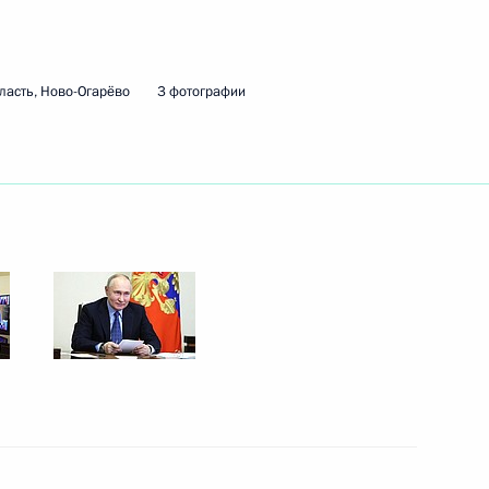
27 апреля 2024 года
2 фото
ласть, Ново-Огарёво
3 фотографии
Встреча с работниками
культуры Тверской области