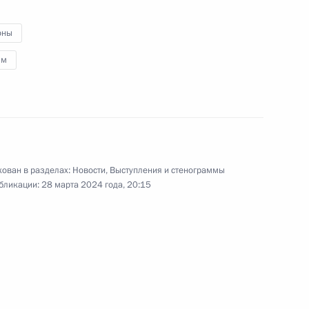
27 марта 2024 года
10 фото
оны
зм
ован в разделах:
Новости
,
Выступления и стенограммы
бликации:
28 марта 2024 года, 20:15
Встреча с кандидатами
на должность Президента
России