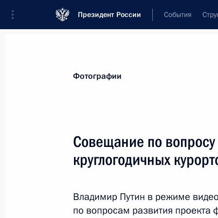
Президент России
События
Стру
Видеозаписи
Фотографии
Аудиозапи
Все материалы
Поездки
Совещания, 
Фотографии
Показа
Совещание по вопросу
круглогодичных курорт
Встреча с членами
Правительства
Владимир Путин в режиме виде
по вопросам развития проекта 