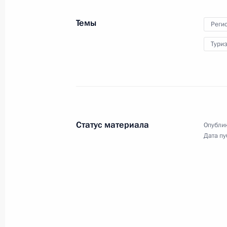
28 марта 2024 года
3 фото
Темы
Реги
Тури
Статус материала
Опублик
Дата пу
Встреча с доверенными
лицами