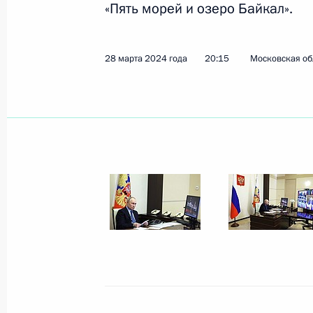
«Пять морей и озеро Байкал».
6 мая 2024 года
8 фото
28 марта 2024 года
20:15
Московская об
Совещание по вопросу
создания федеральных
круглогодичных курортов