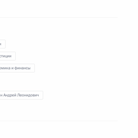
 Федеральному Собранию
и
стиции
то
омика и финансы
ин Андрей Леонидович