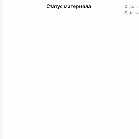
Статус материала
Опублик
Дата пу
Концерт в честь годо
с Россией
18 марта 2021 года
Москва
3 фото