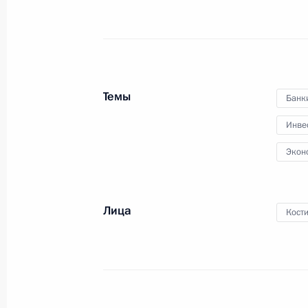
Послание Президента
Темы
Банк
Инве
21 апреля 2021 года
Москва
33 фо
Экон
Лица
Кост