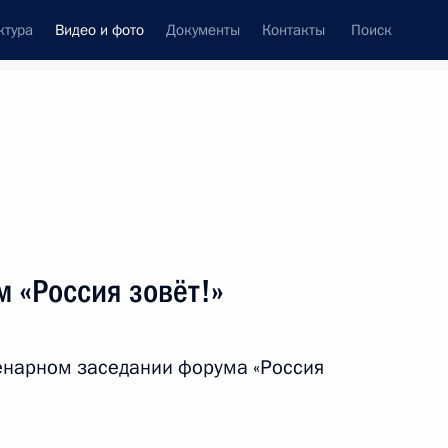
ктура
Видео и фото
Документы
Контакты
Поиск
си
встречи
Церемонии
май, 2021
ть следующие материалы
 «Россия зовёт!»
сной площади
енарном заседании форума «Россия
адь
52 фото