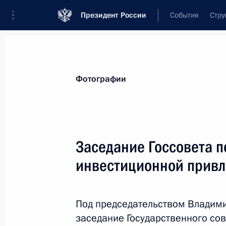
Президент России
События
Стру
Материалы по выбранной теме
Фотографии
Инвестиции,
213 результатов
Заседание Госсовета 
Показа
инвестиционной привл
Встреча с Министром экономическ
Орешкиным
Под председательством Владими
заседание Государственного с
3 июня 2019 года, 14:25