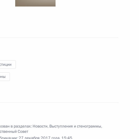
ещания по вопросу
в национальные проекты
стиции
вёт!»
оны
 Собяниным
ован в разделах:
Новости
,
Выступления и стенограммы
,
ственный Совет
бликации:
27 декабря 2017 года, 15:45