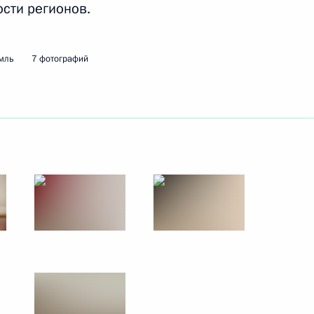
сти регионов.
привлечение средств
мль
7 фотографий
ых инвестиций
м РФПИ Кириллом