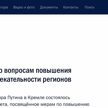
ктура
Видео и фото
Документы
Контакты
Поиск
Все темы
Подписаться на ленту
по вопросам повышения
ть следующие материалы
екательности регионов
ого развития Максимом
ра Путина в Кремле состоялось
овета, посвящённое мерам по повышению