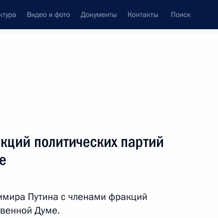
ктура
Видео и фото
Документы
Контакты
Поиск
Все темы
Подписаться на ленту
кций политических партий
ть следующие материалы
е
да прямых инвестиций
димира Путина с членами фракций
твенной Думе.