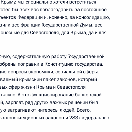
 Крыму, мы специально хотели встретиться
хотел бы всех вас поблагодарить за постоянное
ъектов Федерации и, конечно, за консолидацию,
явили все фракции Государственной Думы, все
боносные для Севастополя, для Крыма, да и для
ародного инвестиционного
рную, содержательную работу Государственной
добрены поправки в Конституцию государства,
ие вопросы экономики, социальной сферы.
ываемый крымский пакет законов, который
евых сфер жизни Крыма и Севастополя
да прямых инвестиций
е важно. А это функционирование банковской
й, зарплат, ряд других важных решений был
мую затрагивают интересы людей. Всего,
ых конституционных законов и 283 федеральных