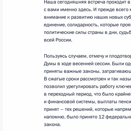
Наша сегодняшняя встреча проходит в
экономического форума
с вами именно здесь. И прежде всего 
внимание к развитию наших новых суб
19 июня 2015 года, 16:45
единение, солидарность, которые про
политические силы страны в дни, судь
всей России.
Встреча с представителями междун
сообщества
Пользуясь случаем, отмечу и плодотво
18 июня 2015 года, 22:30
Думы в ходе весенней сессии. Были о
приняты важные законы, затрагивающ
В сжатые сроки рассмотрен и так наз
позволил урегулировать работу ключ
Встреча с главой Российского фон
в переходный период, что было крайн
Кириллом Дмитриевым
и финансовой системы, выплаты пенси
30 марта 2015 года, 20:45
принят – тех решений, которые напря
напомню, было принято 12 федеральн
закона.