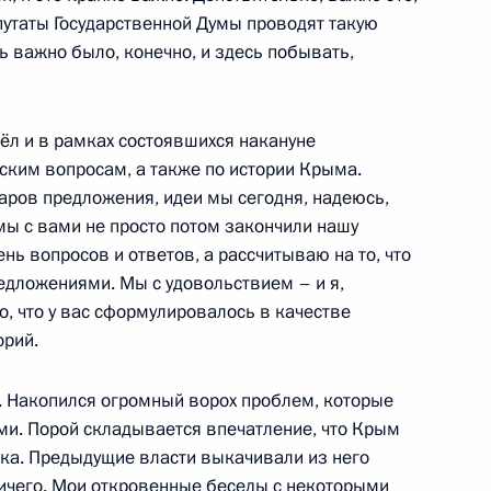
путаты Государственной Думы проводят такую
нь важно было, конечно, и здесь побывать,
 Комиссии по мониторингу
азвития страны
л и в рамках состоявшихся накануне
ким вопросам, а также по истории Крыма.
ров предложения, идеи мы сегодня, надеюсь,
мы с вами не просто потом закончили нашу
вёт!»
нь вопросов и ответов, а рассчитываю на то, что
дложениями. Мы с удовольствием – и я,
, что у вас сформулировалось в качестве
орий.
х кругов и профсоюзов
ь. Накопился огромный ворох проблем, которые
ми. Порой складывается впечатление, что Крым
ка. Предыдущие власти выкачивали из него
ничего. Мои откровенные беседы с некоторыми