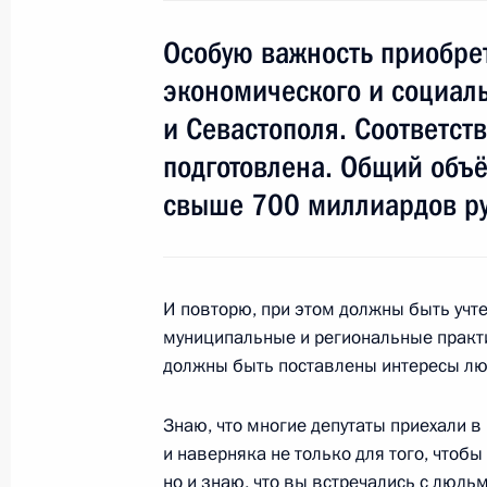
23 июля 2014 года, 14:30
Особую важность приобре
экономического и социал
и Севастополя. Соответс
Встреча с членами Международног
и представителями мирового инве
подготовлена. Общий объ
23 мая 2014 года, 20:40
свыше 700 миллиардов ру
Петербургский международный эк
И повторю, при этом должны быть учте
23 мая 2014 года, 16:45
муниципальные и региональные практи
должны быть поставлены интересы люд
Знаю, что многие депутаты приехали в
Встреча с участниками саммита ли
и наверняка не только для того, чтоб
23 мая 2014 года, 14:30
но и знаю, что вы встречались с людьм