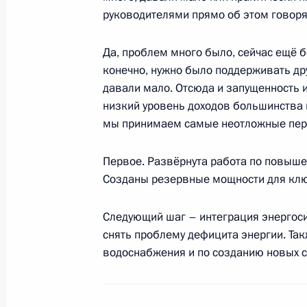
руководителями прямо об этом говорят
Совещание о социально-экономиче
Да, проблем много было, сейчас ещё бо
области
конечно, нужно было поддерживать др
22 августа 2013 года, 20:45
давали мало. Отсюда и запущенность 
низкий уровень доходов большинства 
мы принимаем самые неотложные перв
Совещание о социально-экономиче
Первое. Развёрнута работа по повыш
в Забайкальском крае
Созданы резервные мощности для клю
16 июля 2013 года, 19:15
Следующий шаг – интеграция энергоси
снять проблему дефицита энергии. Та
Пленарное заседание Петербургск
водоснабжения и по созданию новых с
экономического форума
21 июня 2013 года, 17:00