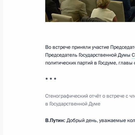
Совещание с членами Правительст
24 июля 2015 года, 15:30
Во встрече приняли участие Председа
Рабочая встреча с губернатором Р
Председатель Государственной Думы
С
Ковалёвым
политических партий в Госдуме, главы
22 июля 2015 года, 13:45
* * *
Встреча с главами иностранных ко
Стенографический отчёт о встрече с ч
в Государственной Думе
19 июня 2015 года, 21:25
В.Путин:
Добрый день, уважаемые колл
Пленарное заседание Петербургск