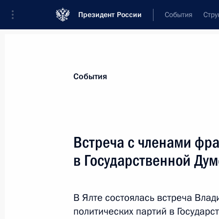
Президент России
События
Стру
Материалы по выбранной теме
События
Инвестиции,
213 результатов
Встреча с членами фра
Показа
в Государственной Дум
Встреча с главой Российского фон
Кириллом Дмитриевым
В Ялте состоялась встреча Вла
политических партий в Государс
9 сентября 2015 года, 14:15