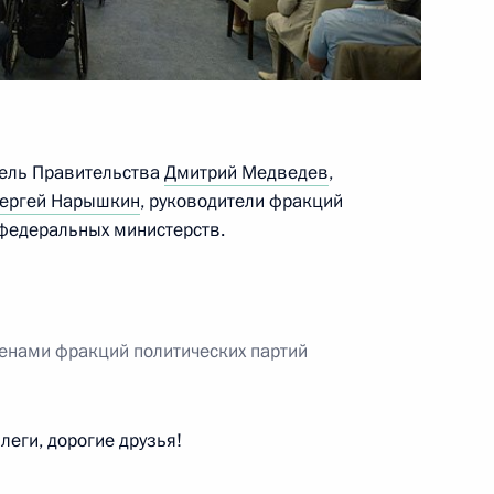
ва
тель Правительства
Дмитрий Медведев
,
язанской области Олегом
ергей Нарышкин
, руководители фракций
 федеральных министерств.
мпаний и деловых ассоциаций
ленами фракций политических партий
еги, дорогие друзья!
ого международного