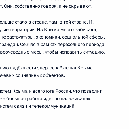
. Они, собственно говоря, и не скрывают.
ском развитии Ростовской
льше стало в стране, там, в той стране. И,
угие территории. Из Крыма много забирали,
инфраструктуры, экономики, социальной сферы,
граждан. Сейчас в рамках переходного периода
оочередные меры, чтобы исправить ситуацию.
ской ситуации
ению надёжности энергоснабжения Крыма.
чевых социальных объектов.
стем Крыма и всего юга России, что позволит
кже большая работа идёт по налаживанию
ого международного
истем связи и телекоммуникаций.