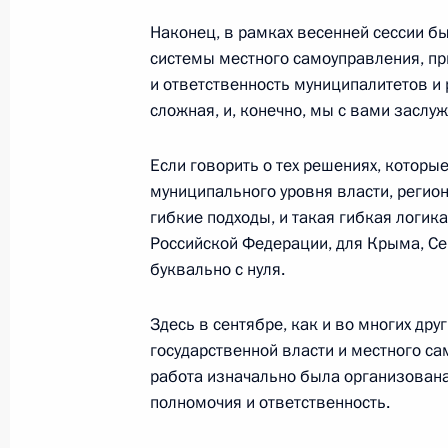
Форум действий Общероссийского 
Наконец, в рамках весенней сессии б
18 ноября 2014 года, 19:00
системы местного самоуправления, п
и ответственность муниципалитетов и
сложная, и, конечно, мы с вами заслуж
Инвестиционный форум «Россия зо
Если говорить о тех решениях, которы
2 октября 2014 года, 14:50
муниципального уровня власти, региона
гибкие подходы, и такая гибкая логи
Российской Федерации, для Крыма, Сев
Встреча с членами фракций полити
буквально с нуля.
в Государственной Думе
14 августа 2014 года, 16:15
Здесь в сентябре, как и во многих дру
государственной власти и местного са
работа изначально была организован
полномочия и ответственность.
Встреча с генеральным директоро
инвестиций Кириллом Дмитриевым