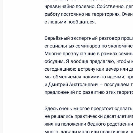
чрезвычайно полезно. Собственно, де
работу постоянно на территориях. Оче
Совместное заседание Госсовета и
с людьми пообщаться.
достижения целевых показателей р
Серьёзный экспертный разговор прошё
23 декабря 2013 года, 16:00
специальных семинаров по экономичес
Многие прозвучавшие в рамках семина
обсудим. Я вообще предлагаю, чтобы 
Инвестиционный форум «Россия зо
сегодняшнюю встречу как вечер или де
мы обменяемся какими‑то идеями, пре
2 октября 2013 года, 16:50
и Дмитрий Анатольевич – послушаем то
предложений по развитию этих террит
Встреча с представителями деловы
Здесь очень многое предстоит сделат
«Группы двадцати»
не решались практически десятилетия
6 сентября 2013 года, 12:30
жил на положении бедного родственни
много, давали мало или практически 