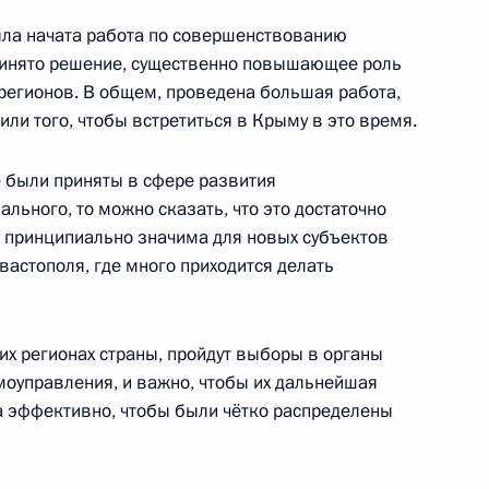
народного фронта
ыла начата работа по совершенствованию
ринято решение, существенно повышающее роль
 регионов. В общем, проведена большая работа,
или того, чтобы встретиться в Крыму в это время.
вёт!»
е были приняты в сфере развития
льного, то можно сказать, что это достаточно
ка принципиально значима для новых субъектов
астополя, где много приходится делать
ческих партий
гих регионах страны, пройдут выборы в органы
моуправления, и важно, чтобы их дальнейшая
а эффективно, чтобы были чётко распределены
м Российского фонда прямых