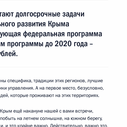
тают долгосрочные задачи
ьного развития Крыма
твующая федеральная программа
о экспертного совета РФПИ
стсообщества
ём программы до 2020 года –
блей.
ономический форум
ны специфика, традиции этих регионов, лучшие
ки управления. А на первое место, безусловно,
ей, которые проживают на этих территориях.
 Крым ещё накануне нашей с вами встречи,
деров глобального бизнеса
ы побыть на летнем солнышке, на южном берегу,
и, и это крайне важно. Действительно, важно это,