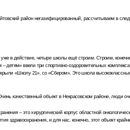
Брейтовский район негазифицированный, рассчитываем в сле
же в действие, четыре школы ещё строим. Строим, конечно
ом – детям» ввели три спортивно-оздоровительных комплекс
крыли «Школу 21», со «Сбером». Это школа высококлассны
Очень качественный объект в Некрасовском районе, люди оч
ранения – это хирургический корпус областной онкологичес
ития здравоохранения, и для нас, конечно, этот объект кра