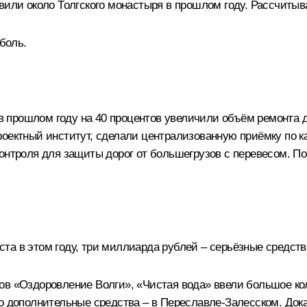
вили около Толгского монастыря в прошлом году. Рассчитыв
боль.
 в прошлом году на 40 процентов увеличили объём ремонта д
оектный институт, сделали централизованную приёмку по ка
контроля для защиты дорог от большегрузов с перевесом. 
та в этом году, три миллиарда рублей – серьёзные средств
ов «Оздоровление Волги», «Чистая вода» ввели большое кол
то дополнительные средства – в Переславле-Залесском. Док