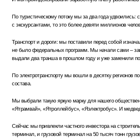
По туристическому потоку мы за два года удвоились:
с экскурсантами, то это более девяти миллионов челов
Транспорт и дороги: мы поставили перед собой изнача
не было федеральных программ. Мы начали сами – за
выдали два транша в прошлом году и уже заменили пол
По электротранспорту мы вошли в десятку регионов п
состава.
Мы выбрали такую яркую марку для нашего общественн
«Ятрамвай», «Ятроллейбус», «Яэлектробус». И медвед
Сейчас мы привлекли частного инвестора на строитель
терминал, и грузовой терминал на 50 тысяч тонн грузо