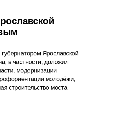
Ярославской
евым
с губернатором Ярославской
а, в частности, доложил
асти, модернизации
 профориентации молодёжи,
чая строительство моста