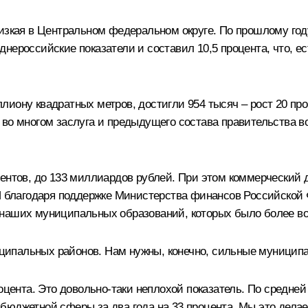
изкая в Центральном федеральном округе. По прошлому году
нероссийские показатели и составил 10,5 процента, что, ес
иону квадратных метров, достигли 954 тысяч – рост 20 про
 во многом заслуга и предыдущего состава правительства 
центов, до 133 миллиардов рублей. При этом коммерческий 
. И благодаря поддержке Министерства финансов Российско
 наших муниципальных образований, которых было более во
ипальных районов. Нам нужны, конечно, сильные муниципа
оцента. Это довольно-таки неплохой показатель. По средне
юджетной сферы за два года на 33 процента. Мы это делаем