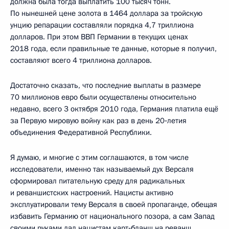
должна была тогда выплатить 100 тысяч тонн.
По нынешней цене золота в 1464 доллара за тройскую
унцию репарации составляли порядка 4,7 триллиона
долларов. При этом ВВП Германии в текущих ценах
2018 года, если правильные те данные, которые я получил,
составляют всего 4 триллиона долларов.
Достаточно сказать, что последние выплаты в размере
70 миллионов евро были осуществлены относительно
недавно, всего 3 октября 2010 года, Германия платила ещё
за Первую мировую войну как раз в день 20‑летия
объединения Федеративной Республики.
Я думаю, и многие с этим соглашаются, в том числе
исследователи, именно так называемый дух Версаля
сформировал питательную среду для радикальных
и реваншистских настроений. Нацисты активно
эксплуатировали тему Версаля в своей пропаганде, обещая
избавить Германию от национального позора, а сам Запад
своими руками дал нацистам карт‑бланш на реванш.