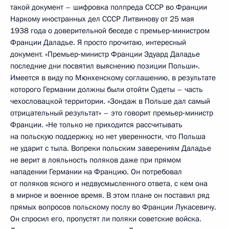
такой документ – шифровка полпреда СССР во Франции
Наркому иностранных дел СССР Литвинову от 25 мая
1938 года о доверительной беседе с премьер‑министром
Франции Даладье. Я просто прочитаю, интересный
документ. «Премьер‑министр Франции Эдуард Даладье
последние дни посвятил выяснению позиции Польши».
Имеется в виду по Мюнхенскому соглашению, в результате
которого Германии должны были отойти Судеты – часть
чехословацкой территории. «Зондаж в Польше дал самый
отрицательный результат» – это говорит премьер‑министр
Франции. «Не только не приходится рассчитывать
на польскую поддержку, но нет уверенности, что Польша
не ударит с тыла. Вопреки польским заверениям Даладье
не верит в лояльность поляков даже при прямом
нападении Германии на Францию. Он потребовал
от поляков ясного и недвусмысленного ответа, с кем она
в мирное и военное время. В этом плане он поставил ряд
прямых вопросов польскому послу во Франции Лукасевичу.
Он спросил его, пропустят ли поляки советские войска.