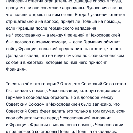
Лукасевич ответил отрицательно. Даладье спросил тогда,
пропустят ли они советские аэропланы. Лукасевич сказал,
что поляки откроют по ним огонь. Когда Лукасевич ответил
отрицательно и на вопрос, придёт ли Польша на помощь,
если Франция после германского нападения
на Чехословакию – а между Францией и Чехословакией
был договор о взаимопомощи, – если Германия объявит
войну Франции, польский представитель ответил, что нет.
Даладье сказал, что не видит смысла во франко‑польском
союзе и в жертвах, которые во имя него приносит
Франция».
То есть о чём это говорит? О том, что Советский Союз готов
был оказать помощь Чехословакии, которую нацистская
Германия собиралась ограбить. Но в договоре между
Советским Союзом и Чехословакией было записано, что
Советский Союз будет делать это только в том случае, если
свои обязательства перед Чехословакией выполнит
и Франция. Франция связала свою помощь Чехословакии
с поддержкой со стороны Польши. Польша отказалась.