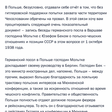
В Польше, безусловно, отдавали себе отчёт в том, что без
гитлеровской поддержки попытки захвата части территории
Чехословакии обречены на провал. В этой связи хочу вам
процитировать следующий очень показательный
документ – запись беседы германского посла в Варшаве
господина Мольтке с Юзефом Беком о польско‑чешских
отношениях и позиции СССР в этом вопросе от 1 октября
1938 года.
Германский посол в Польше господин Мольтке
докладывает своему руководству в Берлин. Господин Бек –
это министр иностранных дел, напомню, Польши – между
прочим, выразил большую благодарность за лояльную
трактовку польских интересов на Мюнхенской
конференции, а также за искренность отношений во время
чешского конфликта. Правительство и общественность
Польши полностью отдают должное позиции фюрера
и рейхсканцлера. То есть он с благодарностью отзывается
о действиях Гитлера на конференции в Мюнхене.