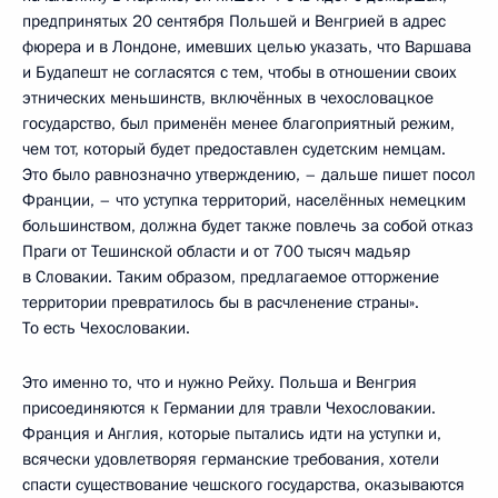
предпринятых 20 сентября Польшей и Венгрией в адрес
фюрера и в Лондоне, имевших целью указать, что Варшава
и Будапешт не согласятся с тем, чтобы в отношении своих
этнических меньшинств, включённых в чехословацкое
государство, был применён менее благоприятный режим,
чем тот, который будет предоставлен судетским немцам.
Это было равнозначно утверждению, – дальше пишет посол
Франции, – что уступка территорий, населённых немецким
большинством, должна будет также повлечь за собой отказ
Праги от Тешинской области и от 700 тысяч мадьяр
в Словакии. Таким образом, предлагаемое отторжение
территории превратилось бы в расчленение страны».
То есть Чехословакии.
Это именно то, что и нужно Рейху. Польша и Венгрия
присоединяются к Германии для травли Чехословакии.
Франция и Англия, которые пытались идти на уступки и,
всячески удовлетворяя германские требования, хотели
спасти существование чешского государства, оказываются