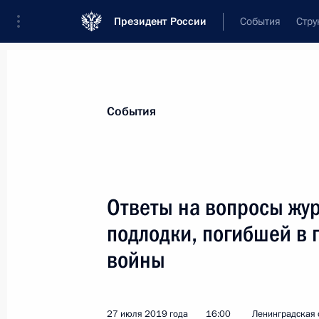
Президент России
События
Стру
Материалы по выбранной теме
События
Великая Отечественная война,
423
Ответы на вопросы жур
Показа
подлодки, погибшей в 
войны
Неформальный саммит СНГ
20 декабря 2019 года, 17:00
27 июля 2019 года
16:00
Ленинградская о