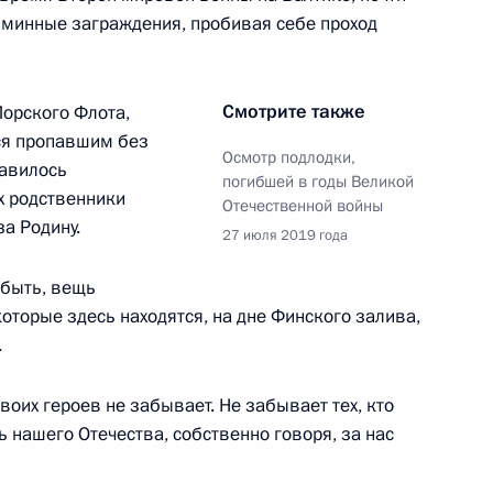
 минные заграждения, пробивая себе проход
 Сооронбаем Жээнбековым
Смотрите также
Морского Флота,
ся пропавшим без
Осмотр подлодки,
бавилось
погибшей в годы Великой
ложили венок к памятнику
х родственники
Отечественной войны
а Родину.
27 июля 2019 года
 быть, вещь
которые здесь находятся, на дне Финского залива,
.
сле осмотра подлодки,
венной войны
воих героев не забывает. Не забывает тех, кто
ь нашего Отечества, собственно говоря, за нас