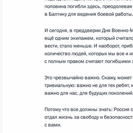
половина погибли здесь, преодолевая
в Балтику для ведения боевой работы.
Встреча с Президентом Киргизии
20 сентября 2019 года, 12:30
И сегодня, в преддверии Дня Военно-
ещё одним экипажем, который считал
вести, стало меньше. И наоборот, при
Президенты России и Монголии воз
количество людей, которых мы все и и
Георгию Жукову
с полным правом считают погибшими з
3 сентября 2019 года, 13:00
Это чрезвычайно важно. Скажу, может
тривиальную: важно не для тех ребят, 
важно для нас, для будущих поколений
Ответы на вопросы журналистов по
погибшей в годы Великой Отечест
Потому что все должны знать: Россия с
27 июля 2019 года, 16:00
отдал жизнь за свободу и безопасност
с вами.