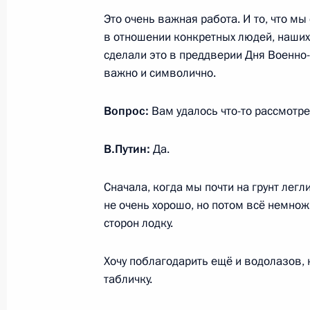
Это очень важная работа. И то, что м
Осмотр подлодки, погибшей в годы
в отношении конкретных людей, наших
войны
сделали это в преддверии Дня Военно-
27 июля 2019 года, 15:30
важно и символично.
Вопрос:
Вам удалось что-то рассмотр
Поездка в Северо-Западный федера
Дня ВМФ
В.Путин:
Да.
27 − 28 июля 2019 года
Сначала, когда мы почти на грунт легл
не очень хорошо, но потом всё немнож
сторон лодку.
Указ о проведении в России Года п
8 июля 2019 года, 17:30
Хочу поблагодарить ещё и водолазов,
табличку.