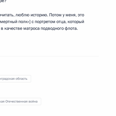
оре?
 Совета Безопасности
читать, люблю историю. Потом у меня, это
смертный полк»] с портретом отца, который
 в качестве матроса подводного флота.
ть предыдущие материалы
енно-Морского Флота
нградская область
кая Отечественная война