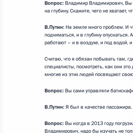
Вопрос:
Владимир Владимирович, Вы л
Участникам и гостям 60-й Междуна
на глубину. Скажите, чего не хватает, ч
Великой Отечественной войны и уч
движения России, Белоруссии и Ла
В.Путин:
На земле много проблем. И ч
7 июля 2019 года, 10:00
подниматься, и в глубину опускаться. 
работают – и в воздухе, и под водой, и
Возложение венка к Могиле Неизве
Считаю, что я обязан побывать там, г
специалисты, посмотреть, как они это 
22 июня 2019 года, 12:30
многие из этих людей посвящают свою
Вопрос:
Вы сами управляли батискаф
Учреждена юбилейная медаль «75 
Отечественной войне 1941–1945 гг
В.Путин:
Я был в качестве пассажира.
13 июня 2019 года, 16:30
Вопрос:
Вы когда в 2013 году погрузи
Владимирович, надо бы изучать не толь