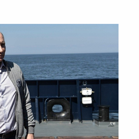
ства
ионного комитета «Победа»
седание оргкомитета