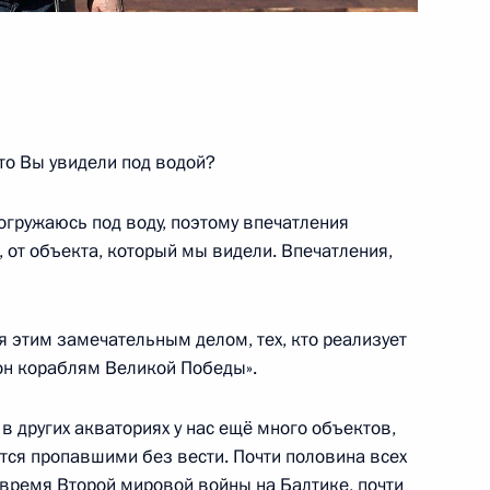
вке и проведению
еды в Великой
то Вы увидели под водой?
я использование нацистской
огружаюсь под воду, поэтому впечатления
, от объекта, который мы видели. Впечатления,
ся этим замечательным делом, тех, кто реализует
он кораблям Великой Победы».
й: Великая Отечественная
е»
и в других акваториях у нас ещё много объектов,
тся пропавшими без вести. Почти половина всех
 время Второй мировой войны на Балтике, почти