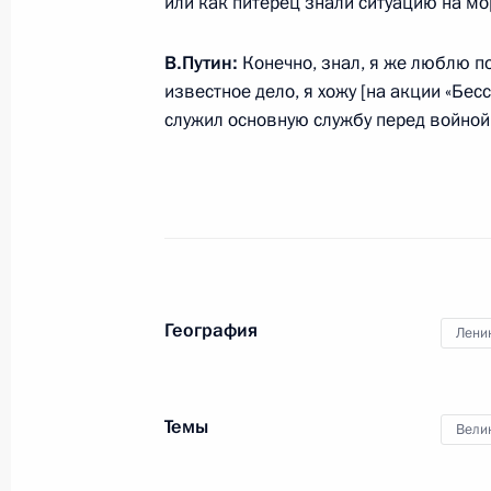
или как питерец знали ситуацию на м
Совещание с постоянными членами
9 мая 2019 года, 15:00
В.Путин:
Конечно, знал, я же люблю по
известное дело, я хожу [на акции «Бес
служил основную службу перед войной
Показа
Встреча с военнослужащими Во
География
Лени
26 июля 2026 года
Темы
Вели