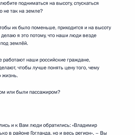
юбите подниматься на высоту, спускаться
родной встречи ветеранов
то не так на земле?
астников партизанского
твии
тобы их было поменьше, приходится и на высоту
А делаю я это потому, что наши люди везде
 под землёй.
стного Солдата
де работают наши российские граждане,
делают, чтобы лучше понять цену того, чему
 жизнь.
ом или были пассажиром?
лет Победы в Великой
.»
лись и к Вам люди обратились: «Владимир
ко в районе Гогланда, но и весь регион», – Вы