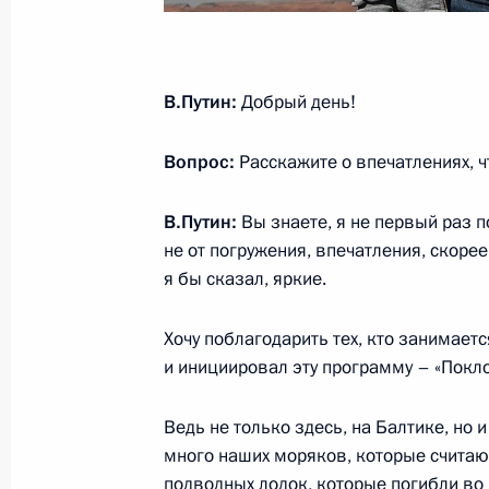
Заседание оргкомитета по подгото
празднования 75-й годовщины Поб
Отечественной войне
В.Путин:
Добрый день!
3 декабря 2019 года, 17:30
Вопрос:
Расскажите о впечатлениях, ч
Федеральным законом запрещаетс
В.Путин:
Вы знаете, я не первый раз п
атрибутики или символики
не от погружения, впечатления, скорее
2 декабря 2019 года, 12:05
я бы сказал, яркие.
Хочу поблагодарить тех, кто занимает
и инициировал эту программу – «Покл
Осмотр выставки «Память поколени
война в изобразительном искусств
Ведь не только здесь, на Балтике, но 
4 ноября 2019 года, 14:00
много наших моряков, которые считаю
подводных лодок, которые погибли во