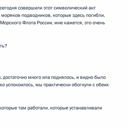
ы сегодня совершили этот символический акт
 Великой Отечественной
 моряков-подводников, которые здесь погибли,
Морского Флота России, мне кажется, это очень
еть?
льный округ. Парад в честь
и, достаточно много ила поднялось, и видно было
ко успокоилось, мы практически обогнули с обеих
амяти и славы
 которые там работали, которые устанавливали