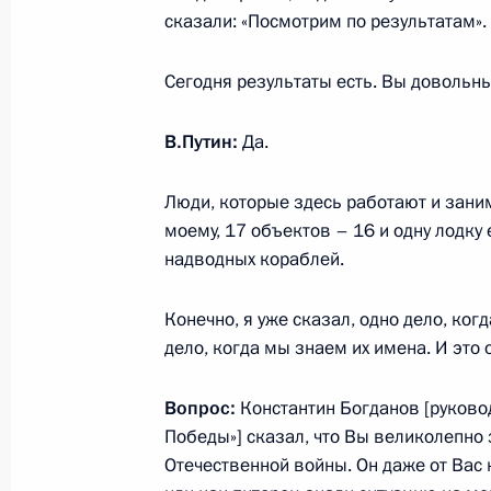
сказали: «Посмотрим по результатам».
Утверждён состав Оргкомитета по 
празднования 75 й годовщины Поб
Сегодня результаты есть. Вы довольн
войне
13 июня 2019 года, 16:00
В.Путин:
Да.
Люди, которые здесь работают и зани
Посещение Еврейского музея и Цен
моему, 17 объектов – 16 и одну лодк
надводных кораблей.
4 июня 2019 года, 14:30
Конечно, я уже сказал, одно дело, ког
дело, когда мы знаем их имена. И это 
Президент принял участие в акции
9 мая 2019 года, 15:30
Вопрос:
Константин Богданов [руково
Победы»] сказал, что Вы великолепно
Отечественной войны. Он даже от Вас 