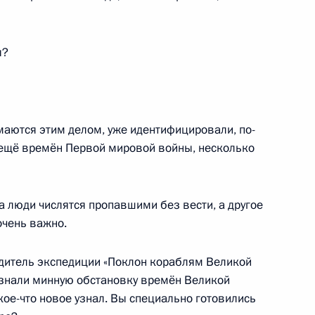
подготовке и проведению
еды в Великой Отечественной
ы?
маются этим делом, уже идентифицировали, по-
тра толерантности
у ещё времён Первой мировой войны, несколько
да люди числятся пропавшими без вести, а другое
очень важно.
 «Бессмертный полк»
дитель экспедиции «Поклон кораблям Великой
 знали минную обстановку времён Великой
кое-что новое узнал. Вы специально готовились