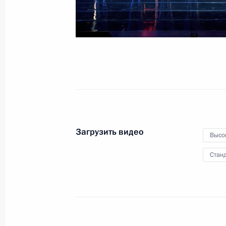
блокады
27 января 2019 года
Видео, 4 мин.
Загрузить видео
Высо
Станд
Заседание попечительского