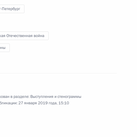
Сербии Александру Вучичу ордена
Александра Невского
т-Петербург
17 января 2019 года
Видео, 8 мин.
кая Отечественная война
оны
ован в разделе:
Выступления и стенограммы
бликации:
27 января 2019 года, 15:10