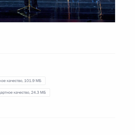
турецких переговоров
23 января 2019 года
Видео, 30 мин.
кое качество,
101.9 МБ
артное качество,
24.3 МБ
Церемония вручения Президенту