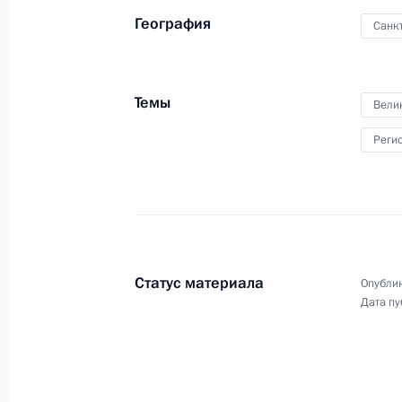
совета МГУ
География
Санк
23 января 2019 года
Видео, 1 ч.
Темы
Вели
Реги
Статус материала
Опублик
Дата пу