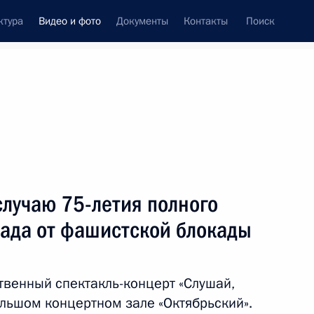
ктура
Видео и фото
Документы
Контакты
Поиск
си
ия, встречи
Встречи со СМИ
февраль, 2019
ть следующие материалы
случаю 75-летия полного
ада от фашистской блокады
Торжественное собрание
по случаю 10-летия Поместного
твенный спектакль-концерт «Слушай,
собора РПЦ и патриаршей
интронизации
ольшом концертном зале «Октябрьский».