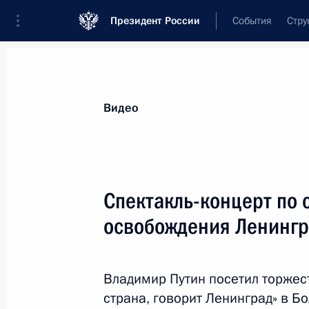
Президент России
События
Стру
Видеозаписи
Фотографии
Аудиозапи
Все материалы
Выступления
Совещан
Видео
Показа
Спектакль-концерт по 
освобождения Ленингр
Заседание форума «Деловой
России»
Владимир Путин посетил торжес
страна, говорит Ленинград» в Б