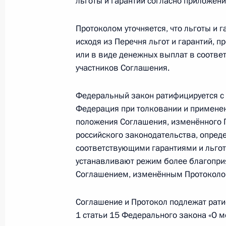
льготы и гарантии согласно приложен
Президент принял участие в акции
9 мая 2018 года, 15:10
Протоколом уточняется, что льготы и 
исходя из Перечня льгот и гарантий, 
или в виде денежных выплат в соотве
Торжественный приём по случаю Д
участников Соглашения.
9 мая 2018 года, 12:20
Федеральный закон ратифицируется с 
Федерация при толковании и применен
положения Соглашения, изменённого 
Возложение венка к Могиле Неизве
российского законодательства, опред
9 мая 2018 года, 11:45
соответствующими гарантиями и льгота
устанавливают режим более благоприя
Соглашением, изменённым Протоколо
Военный парад на Красной площа
Соглашение и Протокол подлежат ратиф
9 мая 2018 года, 11:10
1 статьи 15 Федерального закона «О 