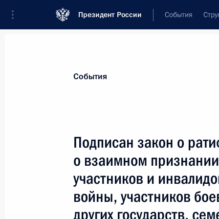
Президент России
События
Стру
Материалы по выбранной теме
События
Великая Отечественная война,
423
Подписан закон о рат
Показа
о взаимном признании 
участников и инвалид
Жителям Орла и Орловской област
войны, участников бое
5 августа 2018 года, 10:15
других государств, се