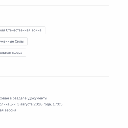
крытии «Вахты памяти –
кая Отечественная война
ужённые Силы
альная сфера
ийского движения «Волонтёры
ован в разделе:
Документы
бликации:
3 августа 2018 года, 17:05
ая версия
Россия – моя история»