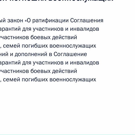
глашения о взаимном
ый закон «О ратификации Соглашения
астников и инвалидов
арантий для участников и инвалидов
стников боевых действий
участников боевых действий
семей погибших
тв, семей погибших военнослужащих
ний и дополнений в Соглашение
арантий для участников и инвалидов
участников боевых действий
тв, семей погибших военнослужащих
ковечении памяти погибших
Путин возложил венок