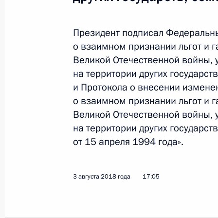
Подписан закон о ратификации Со
Президент подписал Федеральн
признании льгот и гарантий для уч
о взаимном признании льгот и г
Великой Отечественной войны, уча
Великой Отечественной войны, 
на территории других государств, 
на территории других государс
военнослужащих
и Протокола о внесении измене
3 августа 2018 года, 17:05
о взаимном признании льгот и г
Великой Отечественной войны, 
на территории других государс
Внесены изменения в закон об уве
от 15 апреля 1994 года».
при защите Отечества
19 июля 2018 года, 16:30
3 августа 2018 года
17:05
В День памяти и скорби Владимир 