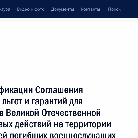
ктура
Видео и фото
Документы
Контакты
Поиск
Все темы
Подписаться на ленту
 результата
ификации Соглашения
ть следующие материалы
льгот и гарантий для
ов Великой Отечественной
и
вых действий на территории
мей погибших военнослужащих