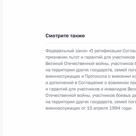
Поздравление главам ряда государ
годовщины Победы в Великой Отеч
Смотрите также
8 мая 2018 года, 12:00
Федеральный закон «О ратификации Согла
признании льгот и гарантий для участников
Великой Отечественной войны, участников 
Участникам, организаторам и гост
на территории других государств, семей по
патриотической акции-концерта «С
военнослужащих и Протокола о внесении и
потомки!»
и дополнений в Соглашение о взаимном пр
и гарантий для участников и инвалидов Вел
5 мая 2018 года, 10:00
Отечественной войны, участников боевых д
на территории других государств, семей по
военнослужащих от 15 апреля 1994 года»
Опубликован список журналистов, 
на празднование Великой Победы