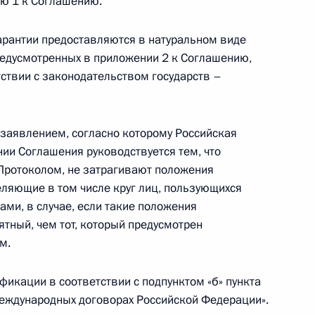
ию 1 к Соглашению.
 «Бессмертный полк»
гарантии предоставляются в натуральном виде
предусмотренных в приложении 2 к Соглашению,
тствии с законодательством государств –
ня Победы
заявлением, согласно которому Российская
ии Соглашения руководствуется тем, что
Протоколом, не затрагивают положения
стного Солдата
еляющие в том числе круг лиц, пользующихся
ми, в случае, если такие положения
тный, чем тот, который предусмотрен
м.
ди
икации в соответствии с подпунктом «б» пункта
международных договорах Российской Федерации».