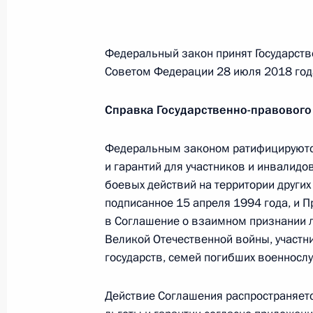
к Могиле Неизвестного Солдата
22 июня 2018 года, 12:15
Федеральный закон принят Государств
Советом Федерации 28 июля 2018 год
Возложение венка к памятнику сов
Справка Государственно-правового
освободителям
5 июня 2018 года, 20:15
Федеральным законом ратифицируютс
и гарантий для участников и инвалидо
боевых действий на территории других
подписанное 15 апреля 1994 года, и 
Указ о праздновании 75-й годовщ
в Соглашение о взаимном признании л
Отечественной войне
Великой Отечественной войны, участни
10 мая 2018 года, 10:30
государств, семей погибших военносл
Действие Соглашения распространяетс