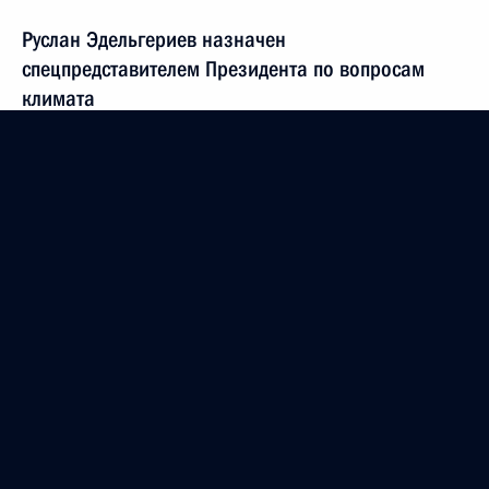
Руслан Эдельгериев назначен
спецпредставителем Президента по вопросам
климата
18 июля 2018 года, 16:10
Александр Бедрицкий принял участие в Пятом
Азиатско-тихоокеанском форуме по устойчивому
развитию
29 марта 2018 года, 17:00
Александр Бедрицкий принял участие
в презентации доклада «Глобальный климат
и почвенный покров России: оценка рисков
и эколого-экономических последствий