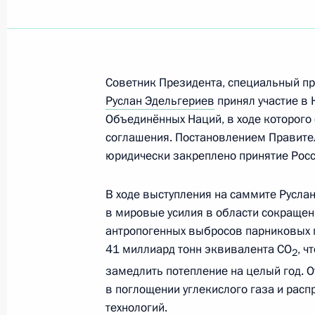
29 июня 2021 года, 16:00
Руслан Эдельгериев встретился с п
Советник Президента, специальный п
круглого стола по изменению клима
Руслан Эдельгериев
принял участие в
Объединённых Наций, в ходе которого
25 мая 2021 года, 17:00
соглашения. Постановлением Правител
юридически закреплено принятие Росс
Руслан Эдельгериев встретился с 
В ходе выступления на саммите Русла
федеральной земли Саксония Мих
в мировые усилия в области сокращен
23 апреля 2021 года, 18:00
антропогенных выбросов парниковых г
41 миллиард тонн эквивалента СО
, ч
2
замедлить потепление на целый год. 
в поглощении углекислого газа и рас
Саммит по вопросам климата
технологий.