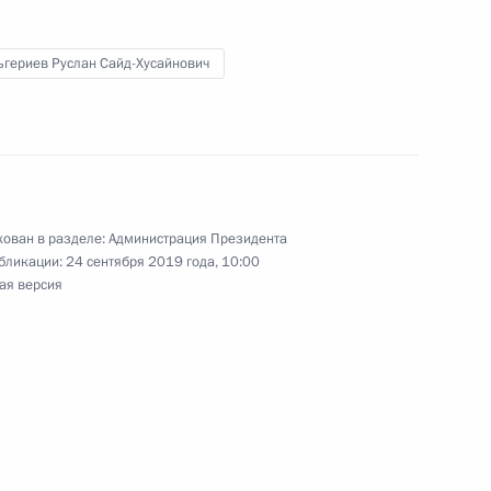
ьгериев Руслан Сайд-Хусайнович
у со специальным
о вопросам климата
ован в разделе:
Администрация Президента
бликации:
24 сентября 2019 года, 10:00
е в Российско-европейской
ая версия
у с представителем МИД