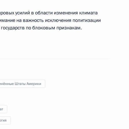
ровых усилий в области изменения климата
нимание на важность исключения политизации
у со специальным
 государств по блоковым признакам.
климата
 Русского географического
инённые Штаты Америки
ат
 принцем Саудовской Аравии
огия
аудом