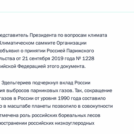
редставителями Европейского
редставитель Президента по вопросам климата
та и устойчивому переходу
 Климатическом саммите Организации
 объявил о принятии Россией Парижского
ьства от 21 сентября 2019 года № 1228
ийской Федерацией этого документа.
премьер-министром
н Эдельгериев подчеркнул вклад России
аэлем Кречмером
ия выбросов парниковых газов. Так, сокращение
азов в России от уровня 1990 года составило
то в масштабе планеты позволило в совокупности
Отмечена роль российских бореальных лесов
пространении российских низкоуглеродных