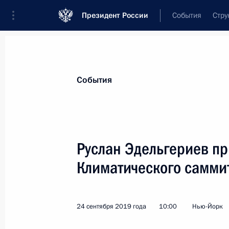
Президент России
События
Стру
Материалы по выбранной теме
События
Климат,
118 результатов
Руслан Эдельгериев пр
Показа
Климатического самми
Руслан Эдельгериев провёл встреч
председателем 26-й сессии Конфе
24 сентября 2019 года
10:00
Нью-Йорк
конвенции ООН об изменении кли