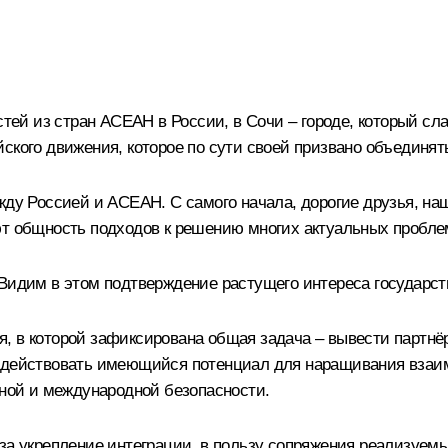
остей из стран АСЕАН в России, в Сочи – городе, который 
ского движения, которое по сути своей призвано объединят
жду Россией и АСЕАН. С самого начала, дорогие друзья, н
ют общность подходов к решению многих актуальных пробле
 Видим в этом подтверждение растущего интереса государст
, в которой зафиксирована общая задача – вывести партнё
адействовать имеющийся потенциал для наращивания взаим
ьной и международной безопасности.
за укрепление интеграции, в пользу сопряжения реализуемы