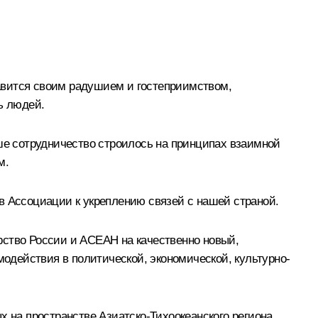
славится своим радушием и гостеприимством,
ь людей.
аше сотрудничество строилось на принципах взаимной
м.
в Ассоциации к укреплению связей с нашей страной.
рство России и АСЕАН на качественно новый,
одействия в политической, экономической, культурно-
х на пространстве Азиатско-Тихоокеанского региона