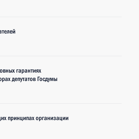
ателей
овных гарантиях
орах депутатов Госдумы
щих принципах организации