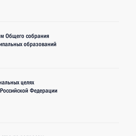
ям Общего собрания
ципальных образований
нальных целях
я Российской Федерации