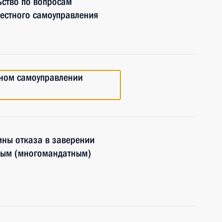
ьство по вопросам
естного самоуправления
тном самоуправлении
ины отказа в заверении
ным (многомандатным)