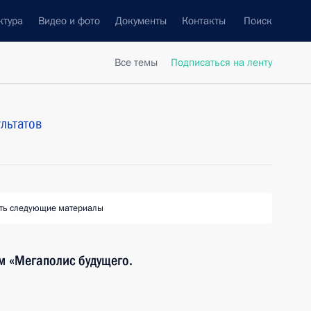
ктура
Видео и фото
Документы
Контакты
Поиск
Все темы
Подписаться на ленту
льтатов
ть следующие материалы
м «Мегаполис будущего.