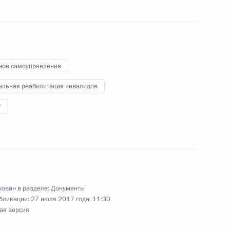
ьство по вопросам
естного самоуправления
ное самоуправление
тном самоуправлении
альная реабилитация инвалидов
т
ины отказа в заверении
ным (многомандатным)
ован в разделе:
Документы
бликации:
27 июля 2017 года, 11:30
ая версия