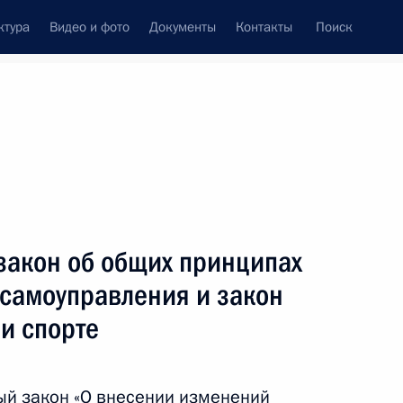
ктура
Видео и фото
Документы
Контакты
Поиск
Все темы
Подписаться на ленту
льтатов
закон об общих принципах
ть следующие материалы
 самоуправления и закон
 и спорте
м «Мегаполис будущего.
ый закон «О внесении изменений