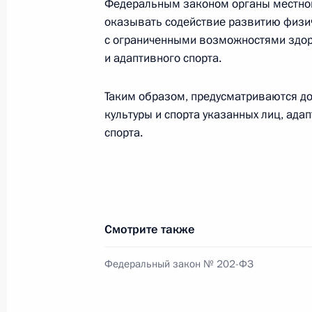
Федеральным законом органы местно
4 июня 2018 года, 17:10
оказывать содействие развитию физич
с ограниченными возможностями здор
и адаптивного спорта.
Участникам, организаторам и гост
Таким образом, предусматриваются д
Общероссийского конгресса муни
культуры и спорта указанных лиц, ада
18 мая 2018 года, 12:00
спорта.
Президент подписал Указ «О нацио
и стратегических задачах развити
на период до 2024 года»
Смотрите также
7 мая 2018 года, 17:00
Федеральный закон № 202-ФЗ