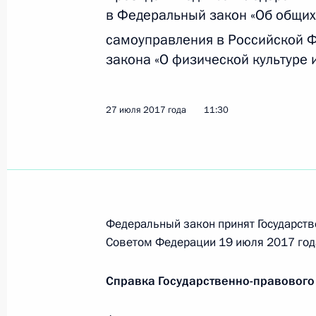
в Федеральный закон «Об общих
самоуправления в Российской Ф
Внесено изменение в статью 68 за
закона «О физической культуре 
организации местного самоуправл
3 июля 2018 года, 21:50
27 июля 2017 года
11:30
Внесены изменения в закон об об
местного самоуправления и статью
Владивосток
Федеральный закон принят Государств
3 июля 2018 года, 20:40
Советом Федерации 19 июля 2017 год
Справка Государственно-правового
Внесены изменения в закон об ор
муниципальных и госуслуг