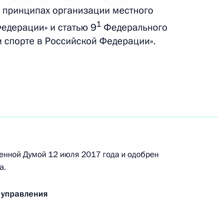
 принципах организации местного
1
едерации» и статью 9
Федерального
кона об общих принципах
и спорте в Российской Федерации».
ения
щих принципах организации
 4 закона о свободном порте
енной Думой 12 июля 2017 года и одобрен
а.
 управления
ганизации предоставления