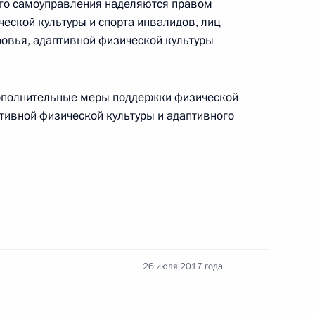
го самоуправления наделяются правом
еской культуры и спорта инвалидов, лиц
овья, адаптивной физической культуры
ям Общего собрания
ополнительные меры поддержки физической
ципальных образований
птивной физической культуры и адаптивного
нальных целях
я Российской Федерации
26 июля 2017 года