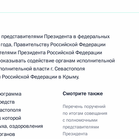
нта по расширению
управления в области
 представителями Президента в федеральных
4 года, Правительству Российской Федерации
телями Президента Российской Федерации
 оказывать содействие органам исполнительной
полнительной власти г. Севастополя
н Российской Федерации в Крыму.
оде совести и о религиозных
Смотрите также
рограмма
редств
Перечень поручений
астополя
по итогам совещания
х которой
с полномочными
ыха, оздоровления
представителями
та по организации летнего
рганов
Президента