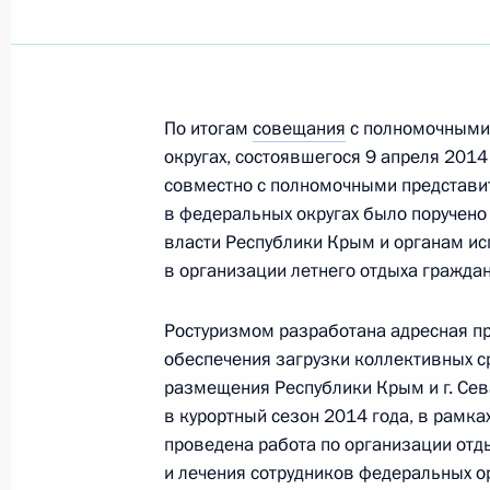
Об исполнении поручения Президе
полномочий органов местного само
По итогам
совещания
с полномочными
строительства
округах, состоявшегося 9 апреля 201
совместно с полномочными представи
23 октября 2014 года, 19:10
в федеральных округах было поручено
власти Республики Крым и органам ис
в организации летнего отдыха гражда
Внесены изменения в закон о своб
объединениях
Ростуризмом разработана адресная п
23 октября 2014 года, 10:50
обеспечения загрузки коллективных с
размещения Республики Крым и г. Сев
в курортный сезон 2014 года, в рамка
проведена работа по организации отд
Об исполнении поручения Президен
и лечения сотрудников федеральных о
отдыха граждан в Крыму