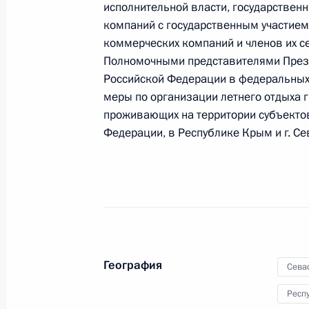
исполнительной власти, государствен
14 октября 2014 года, 18:00
компаний с государственным участием
коммерческих компаний и членов их с
Полномочными представителями През
Российской Федерации в федеральных
Внесены изменения в закон об об
меры по организации летнего отдыха г
местного самоуправления
проживающих на территории субъекто
6 октября 2014 года, 18:00
Федерации, в Республике Крым и г. Се
В законодательство внесены изме
на совершенствование деятельност
самоуправления
24 июня 2014 года, 09:20
География
Сева
Респ