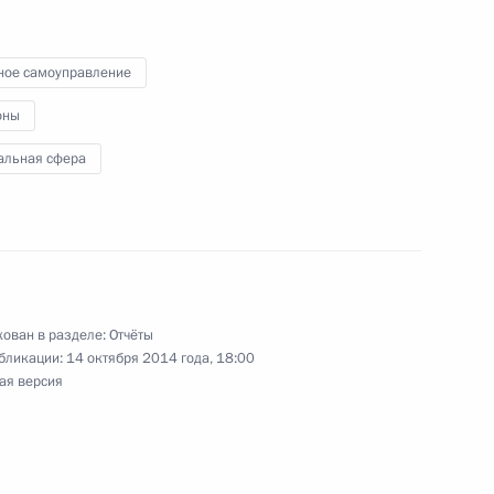
 внесении изменений
 по вопросу финансовой
ное самоуправление
оны
альная сфера
ован в разделе:
Отчёты
ета по развитию местного
бликации:
14 октября 2014 года, 18:00
ая версия