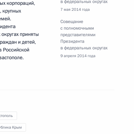
в федеральных округах
ных корпораций,
7 мая 2014 года
, крупных
емей.
Совещание
идента
с полномочными
 округах приняты
щих принципах организации
представителями
Президента
раждан и детей,
в федеральных округах
в Российской
9 апреля 2014 года
вастополе.
нения, направленные
и органов местного
стополь
ублика Крым