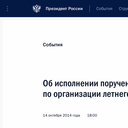
Президент России
События
Стру
Материалы по выбранной теме
События
Местное самоуправление,
179 резу
Об исполнении поруче
Показа
по организации летнег
Об исполнении поручения Президе
бюджетных полномочий субъектов
14 октября 2014 года
18:00
28 октября 2014 года, 18:30