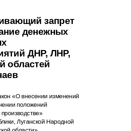
ливающий запрет
кание денежных
ых
ятий ДНР, ЛНР,
й областей
чаев
акон «О внесении изменений
енении положений
 производстве»
блики, Луганской Народной
ской области».