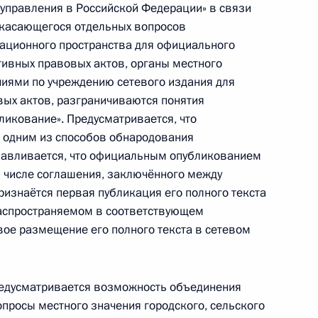
управления в Российской Федерации» в связи
ю имущества религиозного
 касающегося отдельных вопросов
арственной или
ционного пространства для официального
ивных правовых актов, органы местного
иями по учреждению сетевого издания для
ых актов, разграничиваются понятия
ликование». Предусматривается, что
 одним из способов обнародования
ными наградами
анавливается, что официальным опубликованием
м числе соглашения, заключённого между
ризнаётся первая публикация его полного текста
распространяемом в соответствующем
ое размещение его полного текста в сетевом
нения, касающиеся принципов
ения и муниципальной службы
едусматривается возможность объединения
опросы местного значения городского, сельского