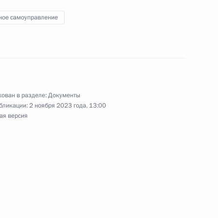
кой Федерации»
ное самоуправление
Общероссийском форуме
ован в разделе:
Документы
бликации:
2 ноября 2023 года, 13:00
ая версия
щих принципах организации
 правовое регулирование