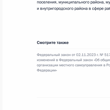
поселения, муниципального района, му
Внесены изменения в закон о теп
и внутригородского района в сфере р
26 февраля 2024 года, 14:00
Встреча с главами муниципальных
Смотрите также
16 января 2024 года, 19:10
Федеральный закон от 02.11.2023 г. № 51
изменений в Федеральный закон «Об общи
организации местного самоуправления в Р
Церемония вручения Всероссийско
Федерации»
«Служение»
16 января 2024 года, 16:40
Указ об установлении почётного з