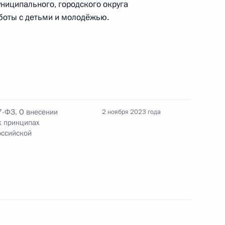
ниципального, городского округа
лоснабжении
аботы с детьми и молодёжью.
 образований
7-ФЗ. О внесении
2 ноября 2023 года
х принципах
оссийской
й муниципальной премии
вания «Заслуженный работник