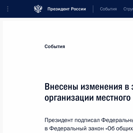
Президент России
События
Стру
Материалы по выбранной теме
События
Местное самоуправление,
179 резу
Внесены изменения в 
Показа
организации местного
Внесено изменение в закон об об
местного самоуправления
Президент подписал Федеральн
в Федеральный закон «Об общих
8 июля 2024 года, 15:20