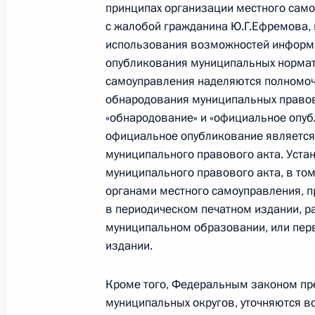
принципах организации местного само
Установлен запрет на приватизаци
с жалобой гражданина Ю.Г.Ефремова,
назначения, находящегося в госуд
использования возможностей информа
муниципальной собственности
опубликования муниципальных нормат
22 июня 2024 года, 14:05
самоуправления наделяются полномоч
обнародования муниципальных правов
«обнародование» и «официальное опуб
официальное опубликование является
Указ о награждении государствен
муниципального правового акта. Уст
19 апреля 2024 года, 16:00
муниципального правового акта, в то
органами местного самоуправления, п
в периодическом печатном издании, 
муниципальном образовании, или перв
В законодательство внесены изме
издании.
организации местного самоуправл
23 марта 2024 года, 18:20
Кроме того, Федеральным законом пр
муниципальных округов, уточняются в