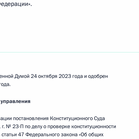
Федерации».
запрет на принудительное
ударственных и муниципальных
й и Херсонской областей
енной Думой 24 октября 2023 года и одобрен
ода.
 внесены изменения,
ных (муниципальных) услуг
 управления
ации постановления Конституционного Суда
г. № 23-П по делу о проверке конституционности
и 3 статьи 47 Федерального закона «Об общих