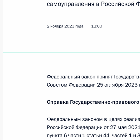
самоуправления в Российской 
Подписан закон, устанавливающий 
2 ноября 2023 года
13:00
взыскание денежных средств с гос
предприятий ДНР, ЛНР, Запорожско
за исключением ряда случаев
22 июня 2024 года, 14:40
Федеральный закон принят Государств
Советом Федерации 25 октября 2023 г
В статью 78–4 Бюджетного кодекса
касающиеся оказания государствен
Справка Государственно-правового
в социальной сфере
22 июня 2024 года, 14:25
Федеральным законом в целях реализ
Российской Федерации от 27 мая 2021 
пункта 6 части 1 статьи 44, частей 1 