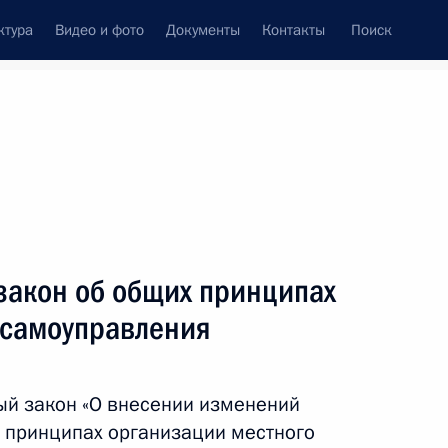
ктура
Видео и фото
Документы
Контакты
Поиск
Все темы
Подписаться на ленту
льтатов
закон об общих принципах
ть следующие материалы
 самоуправления
щих принципах организации
ый закон «О внесении изменений
 принципах организации местного