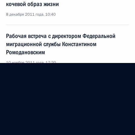
кочевой образ жизни
8 декабря 2011 года, 10:40
Рабочая встреча с директором Федеральной
миграционной службы Константином
Ромодановским
10 ноября 2011 года, 17:20
Подписан закон о ратификации соглашения
о правовом статусе трудящихся-мигрантов
и членов их семей
17 июля 2011 года, 09:25
Об исполнении поручения Президента