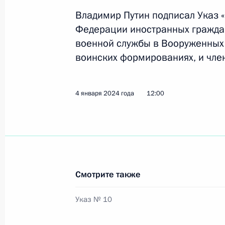
Владимир Путин подписал Указ 
Федерации иностранных гражда
Перечень поручений по итогам зас
военной службы в Вооруженных
гражданского общества и правам 
воинских формированиях, и член
14 января 2024 года, 20:00
4 января 2024 года
12:00
Указ об определении отдельных ка
и лиц без гражданства, имеющих п
о приёме в гражданство РФ
4 января 2024 года, 12:05
Смотрите также
Указ № 10
Указ о приёме в гражданство РФ и
заключивших контракт о прохожде