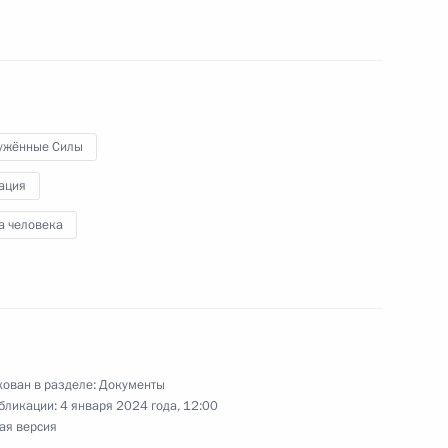
енов их семей
нения, касающиеся
ужённые Силы
ам гражданства и в сфере
ация
а человека
 Управлении Президента
рав граждан
ован в разделе:
Документы
бликации:
4 января 2024 года, 12:00
ая версия