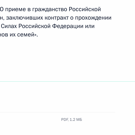
«О приеме в гражданство Российской
н, заключивших контракт о прохождении
едания Совета по развитию
 Силах Российской Федерации или
человека
ов их семей».
тегорий иностранных граждан
раво обратиться с заявлением
PDF,
1.2 МБ
ностранных граждан,
нии военной службы в ВС РФ