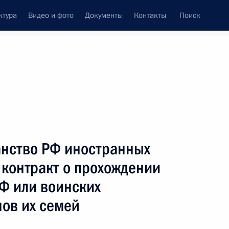
ктура
Видео и фото
Документы
Контакты
Поиск
Все темы
Подписаться на ленту
анство РФ иностранных
ть следующие материалы
 контракт о прохождении
Ф или воинских
 Управлении Президента
ов их семей
рав граждан