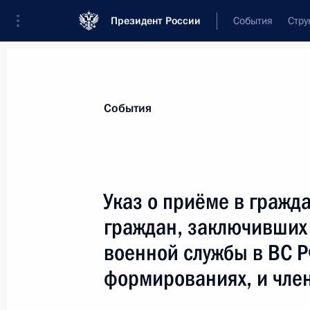
Президент России
События
Стру
Материалы по выбранной теме
События
Миграция,
197 результатов
Указ о приёме в гражд
Показа
граждан, заключивших
военной службы в ВС Р
Заседание экспертного совета при
формированиях, и член
по обеспечению конституционных п
17 апреля 2024 года, 19:00