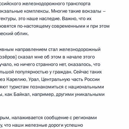
ссийского железнодорожного транспорта
вокзальные комплексы. Многие такие вокзалы –
ектуры, это наше наследие. Важно, что их
новятся по-настоящему современными и при этом
ходных машинах и других
еский облик.
ктивным направлением стал железнодорожный
озёров] сказал мне об этом в начале этого
ало, но ничего странного нет, оказалось, что
льшой популярностью у граждан. Сейчас таких
ономических мер в сфере
ез Карелию, Урал, Центральную часть России
недружественными действиями
ляют туристам познакомиться с национальными
дных организаций
, как Байкал, например, другими уникальными
Крым, налаживается сообщение с регионами
у, что наши железные дороги успешно
оложения закона