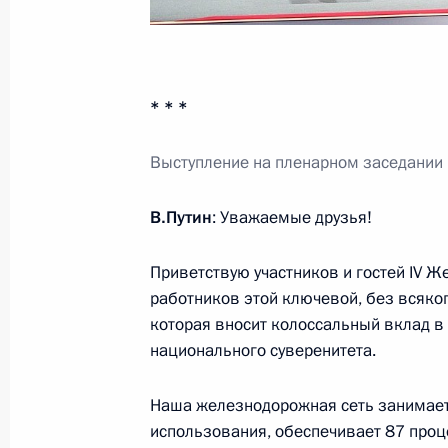
Подписан закон, устанавливающий
ответственность за незаконную пр
* * *
деятельность в сфере грузовых и п
Выступление на пленарном заседании
25 декабря 2023 года, 17:35
В.Путин
: Уважаемые друзья!
Законом уточнены полномочия орг
Приветствую участников и гостей IV Ж
города Севастополя по рассмотрен
работников этой ключевой, без всяког
25 декабря 2023 года, 13:35
которая вносит колоссальный вклад в 
национального суверенитета.
Наша железнодорожная сеть занимает 
Продлён переходный период приме
использования, обеспечивает 87 проц
обязательного страхования гражда