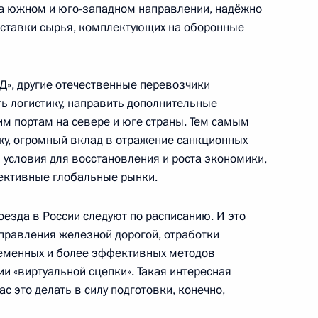
на южном и юго-западном направлении, надёжно
и муниципального имущества
оставки сырья, комплектующих на оборонные
нспорта
», другие отечественные перевозчики
ь логистику, направить дополнительные
им портам на севере и юге страны. Тем самым
ва
ажу, огромный вклад в отражение санкционных
 условия для восстановления и роста экономики,
пективные глобальные рынки.
для системы общественного
оезда в России следуют по расписанию. И это
управления железной дорогой, отработки
ременных и более эффективных методов
и «виртуальной сцепки». Такая интересная
ас это делать в силу подготовки, конечно,