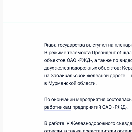
Заседание комиссии Госсовета по 
31 января 2024 года, 16:30
Глава государства выступил на плена
В режиме телемоста Президент общал
объектов ОАО «РЖД», а также по виде
Заседание комиссии Госсовета по 
двух железнодорожных объектов: Кера
31 января 2024 года, 13:50
на Забайкальской железной дороге –
в Мурманской области.
В законодательство внесены изме
По окончании мероприятия состоялась
на защиту объектов транспортной 
работникам
предприятий ОАО «РЖД».
незаконного вмешательства
В работе IV Железнодорожного съезда
30 января 2024 года, 20:10
отрасли, а также представители орган