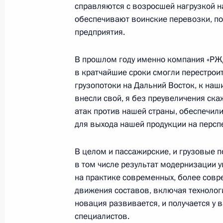
справляются с возросшей нагрузкой 
о приватизации государственного 
обеспечивают воинские перевозки, п
и Кодекса внутреннего водного тра
предприятия.
27 ноября 2023 года, 19:15
В прошлом году именно компания «РЖД
в кратчайшие сроки смогли перестроит
грузопотоки на Дальний Восток, к наш
Совещание с членами Правительст
внесли свой, я без преувеличения ск
22 ноября 2023 года, 14:55
атак против нашей страны, обеспечили
для выхода нашей продукции на перс
Передача регионам новой техники 
В целом и пассажирские, и грузовые п
транспорта
в том числе результат модернизации 
на практике современных, более сов
20 ноября 2023 года, 19:10
движения составов, включая технологи
новация развивается, и получается у в
специалистов.