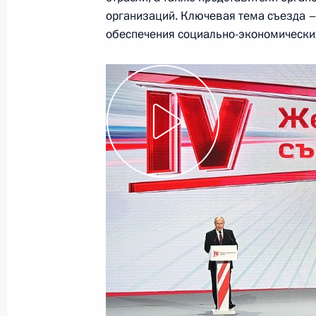
организаций. Ключевая тема съезда –
обеспечения социально-экономических
Встреча с главой РЖД Олегом Бел
12 января 2024 года, 13:30
Подписан Указ о передаче в собств
(Якутия) находящихся в федеральн
«Жатайская судоверфь»
5 января 2024 года, 14:10
Встреча с главой компании «Аэроф
Александровским
29 декабря 2023 года, 13:30