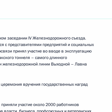
направлению «Транспорт»
рном заседании IV Железнодорожного съезда.
ся с представителями предприятий и социальных
освязи принял участие во вводе в эксплуатацию
направлению «Энергетика»
кского тоннеля – самого длинного
 и железнодорожной линии Выходной – Лавна
нения, направленные
 церемония вручения государственных наград
инфраструктуры от актов
 приняли участие около 2000 работников
ов власти, бизнеса, профсоюзных и ветеранских