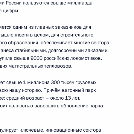
ми России пользуются свыше миллиарда
в новых регионах РФ
е цифры.
ется одним из главных заказчиков для
ышленности в целом, для строительного
-12 «Восток»
го образования, обеспечивает многие сектора
бизнеса стабильными, долгосрочными заказами.
акупила свыше 9000 российских локомотивов.
их магистральных тепловозов.
о полигона железных дорог
ет свыше 1 миллиона 300 тысяч грузовых
 всю нашу историю. Причём вагонный парк
е: средний возраст – около 13 лет.
тоит полностью завершить обновление парка
 Налогового кодекса
мулирует ключевые, инновационные сектора