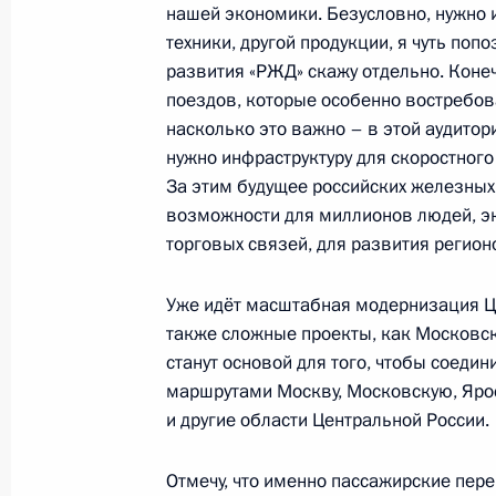
нашей экономики. Безусловно, нужно 
техники, другой продукции, я чуть по
развития «РЖД» скажу отдельно. Коне
IV Железнодорожный съезд
поездов, которые особенно востребов
15 декабря 2023 года, 16:05
насколько это важно – в этой аудитор
нужно инфраструктуру для скоростног
За этим будущее российских железных 
возможности для миллионов людей, эк
Заседание Комиссии по вопросам 
торговых связей, для развития регион
назначения и навигационно-инфо
на основе ГЛОНАСС
Уже идёт масштабная модернизация Це
14 декабря 2023 года, 17:30
также сложные проекты, как Московс
станут основой для того, чтобы соед
маршрутами Москву, Московскую, Яро
В закон о ветеринарии внесены из
и другие области Центральной России.
с охраной территории России от з
животных из иностранных государс
Отмечу, что именно пассажирские пер