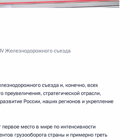
 административную
едпринимательскую
ассажирских перевозок
 IV Железнодорожного съезда
анов исполнительной власти
елезнодорожного съезда и, конечно, всех
ию дел о нарушениях ПДД
о преувеличения, стратегической отрасли,
развитие России, наших регионов и укрепление
первое место в мире по интенсивности
нения требований
ентов грузооборота страны и примерно треть
нской ответственности