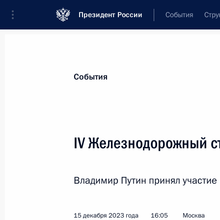
Президент России
События
Стру
Материалы по выбранной теме
События
Транспорт,
1106 результатов
IV Железнодорожный с
Показа
Владимир Путин принял участие 
Перечень поручений по итогам раб
область
2 февраля 2024 года, 20:30
15 декабря 2023 года
16:05
Москва