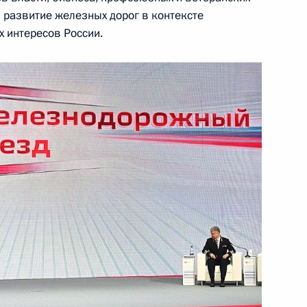
 развитие железных дорог в контексте
 интересов России.
озёровым
енность Республики Саха
ой собственности акций АО
лот» Сергеем