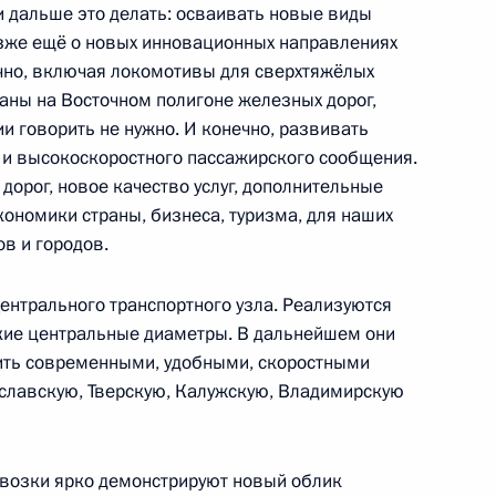
и дальше это делать: осваивать новые виды
позже ещё о новых инновационных направлениях
чно, включая локомотивы для сверхтяжёлых
аны на Восточном полигоне железных дорог,
ии говорить не нужно. И конечно, развивать
о и высокоскоростного пассажирского сообщения.
дорог, новое качество услуг, дополнительные
ономики страны, бизнеса, туризма, для наших
развития авиации общего
ов и городов.
рмационных технологий
нтрального транспортного узла. Реализуются
кие центральные диаметры. В дальнейшем они
инить современными, удобными, скоростными
славскую, Тверскую, Калужскую, Владимирскую
менения, связанные
аноса заразных болезней
тв
евозки ярко демонстрируют новый облик