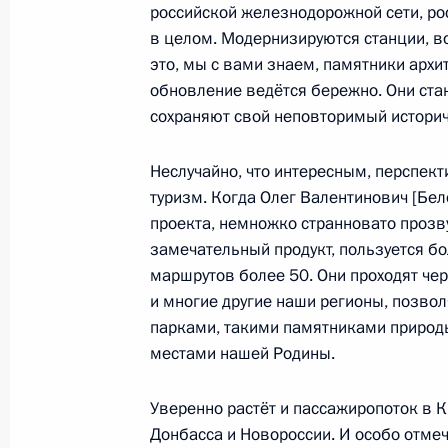
российской железнодорожной сети, ро
12 декабря 2023 года, 12:45
в целом. Модернизируются станции, 
это, мы с вами знаем, памятники архит
обновление ведётся бережно. Они ста
Внесены изменения в закон о само
сохраняют свой неповторимый историч
видах техники
Неслучайно, что интересным, перспе
12 декабря 2023 года, 12:40
туризм. Когда Олег Валентинович [Бел
проекта, немножко странновато прозвуч
замечательный продукт, пользуется бо
Указ о применении специальных эк
маршрутов более 50. Они проходят чер
воздушного транспорта в связи с 
и многие другие наши регионы, позво
некоторых государств и междунаро
парками, такими памятниками природы
30 ноября 2023 года, 23:50
местами нашей Родины.
Уверенно растёт и пассажиропоток в 
Донбасса и Новороссии. И особо отмеч
Внесены изменения в отдельные п