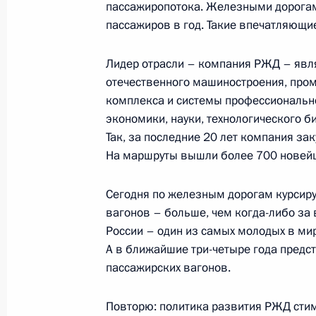
пассажиропотока. Железными дорога
владельцев транспортных средств 
пассажиров в год. Такие впечатляющи
25 декабря 2023 года, 13:30
Лидер отрасли – компания РЖД – явля
отечественного машиностроения, пром
Открытие автомобильной дороги М
комплекса и системы профессионально
экономики, науки, технологического 
21 декабря 2023 года, 14:30
Так, за последние 20 лет компания з
На маршруты вышли более 700 новейш
Совещание по развитию Восточног
Сегодня по железным дорогам курсиру
вагонов – больше, чем когда-либо за
20 декабря 2023 года, 22:40
России – один из самых молодых в мир
А в ближайшие три-четыре года предс
пассажирских вагонов.
Внесены изменения в часть вторую
19 декабря 2023 года, 13:10
Повторю: политика развития РЖД сти