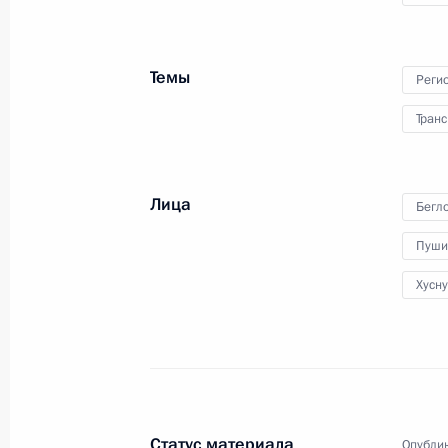
беспилотной авиации
Темы
Реги
28 апреля 2023 года
Видео, 41 мин.
Транс
Лица
Бегл
Пуши
Хусн
Статус материала
Опублик