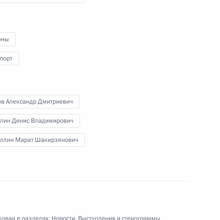
в сфере беспилотных
авиасистем
оны
27 апреля 2023 года
Видео, 59 мин.
порт
ов Александр Дмитриевич
лин Денис Владимирович
уллин Марат Шакирзянович
ован в разделах:
Новости
,
Выступления и стенограммы