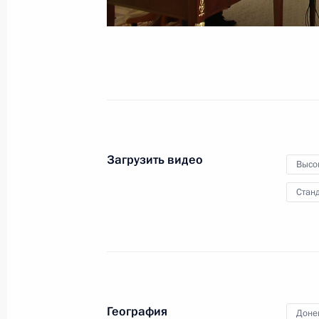
2 мая 2023 года
Видео, 2 ч.
Загрузить видео
Высо
Станд
Совещание по развитию
География
Доне