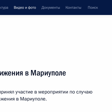
ктура
Видео и фото
Документы
Контакты
Поиск
си
ия, встречи
Встречи со СМИ
май, 2023
ть следующие материалы
вижения в Мариуполе
Совещание с членами
принял участие в мероприятии по случаю
Правительства
ижения в Мариуполе.