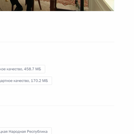
2 мая 2023 года
Видео, 31 мин.
кое качество,
458.7 МБ
артное качество,
170.2 МБ
Презентация организаций
цкая Народная Республика