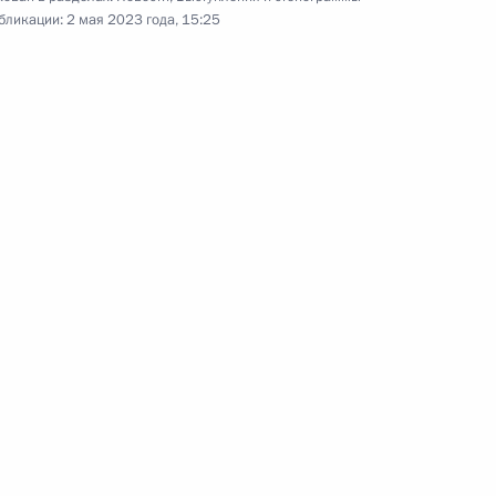
Совещание с членами
бликации:
2 мая 2023 года, 15:25
Правительства
19 апреля 2023 года
Видео, 1 ч.