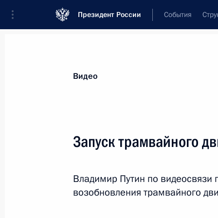
Президент России
События
Стру
Видеозаписи
Фотографии
Аудиозапи
Все материалы
Выступления
Совещан
Видео
Показа
Запуск трамвайного д
Совещание о ходе
Владимир Путин по видеосвязи 
проведения весенних
возобновления трамвайного дв
полевых работ