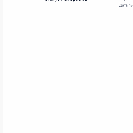
Заседание Совета
Дата пу
по развитию местного
самоуправления
20 апреля 2023 года
Видео, 2 ч.