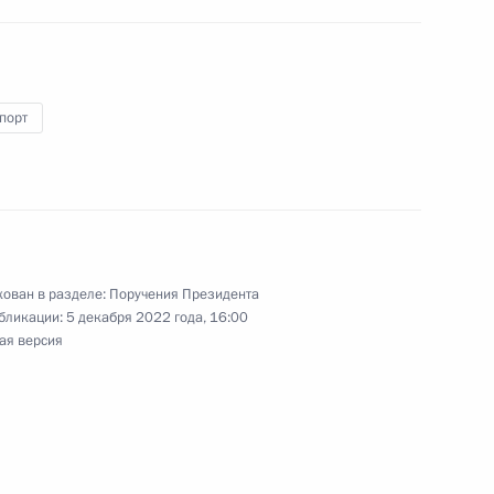
точного экономического
порт
оссовета по направлению
ам развития авиации общего
ологий ГЛОНАСС
ован в разделе:
Поручения Президента
бликации:
5 декабря 2022 года, 16:00
ая версия
вещания по вопросам
ческого развития
кого округа