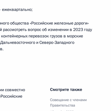
а иностранных военных
 – ежеквартально;
ируемых в некоммерческих
ы Российской Федерации
рного общества «Российские железные дороги»
ути
й рассмотреть вопрос об изменении в 2023 году
 контейнерных перевозок грузов в морские
 Дальневосточного и Северо-Западного
в.
а «Якутия» и подъёма
е «Урал»
Смотрите также
ии совместно
«Российские
етственность за нарушение
Совещание с членами
контроля дорожных фондов
Правительства