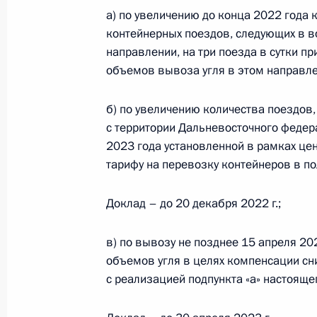
21 ноября 2022 года, 16:05
а) по увеличению до конца 2022 года 
контейнерных поездов, следующих в в
направлении, на три поезда в сутки п
объемов вывоза угля в этом направлен
Подписан закон, направленный на
законодательства РФ в сфере орга
б) по увеличению количества поездов
обслуживания населения различны
с территории Дальневосточного федера
21 ноября 2022 года, 15:40
2023 года установленной в рамках ц
тарифу на перевозку контейнеров в по
В Воздушный кодекс внесены изме
Доклад – до 20 декабря 2022 г.;
21 ноября 2022 года, 15:35
в) по вывозу не позднее 15 апреля 20
объемов угля в целях компенсации с
с реализацией подпункта «а» настоящег
Совещание с членами Правительст
16 ноября 2022 года, 14:55