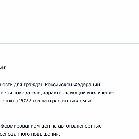
ещания с членами
ии:
ности для граждан Российской Федерации
левой показатель, характеризующий увеличение
авнению с 2022 годом и рассчитываемый
ещания с членами
а формированием цен на автотранспортные
боснованного повышения.