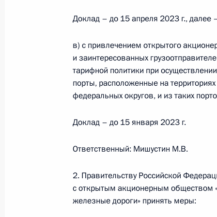
Установлен правовой режим заход
Доклад – до 15 апреля 2023 г., далее
кораблей и других судов, эксплуат
целях, во внутренние морские вод
в) с привлечением открытого акционе
в акватории Северного морского п
и заинтересованных грузоотправителе
тарифной политики при осуществлении
5 декабря 2022 года, 15:40
порты, расположенные на территориях
федеральных округов, и из таких порто
Церемония спуска на воду ледокол
Доклад – до 15 января 2023 г.
государственного флага на ледокол
Ответственный: Мишустин М.В.
22 ноября 2022 года, 14:00
2. Правительству Российской Федерац
с открытым акционерным обществом 
Установлена административная отв
железные дороги» принять меры:
предоставления данных в систему 