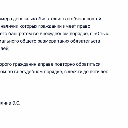
змера денежных обязательств и обязанностей
именении в ЕАЭС
и наличии которых гражданин имеет право
вания перевозок
его банкротом во внесудебном порядке, с 50 тыс.
мального общего размера таких обязательств
блей;
обенностях применения
торого гражданин вправе повторно обратиться
ти по уплате таможенных
ом во внесудебном порядке, с десяти до пяти лет.
тидемпинговых,
возке (транспортировке)
ной процедурой таможенного
лина Э.С.