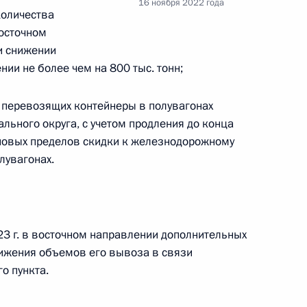
16 ноября 2022 года
количества
осточном
ри снижении
ии не более чем на 800 тыс. тонн;
 совершенствование
низации транспортного
, перевозящих контейнеры в полувагонах
ми видами транспорта
льного округа, с учетом продления до конца
еновых пределов скидки к железнодорожному
лувагонах.
нения
23 г. в восточном направлении дополнительных
нижения объемов его вывоза в связи
о пункта.
ва