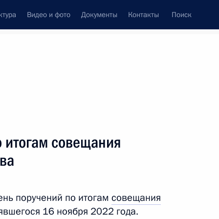
ктура
Видео и фото
Документы
Контакты
Поиск
Все темы
Подписаться на ленту
о итогам совещания
ть следующие материалы
тва
нфраструктуры
ень поручений по итогам
совещания
явшегося 16 ноября 2022 года.