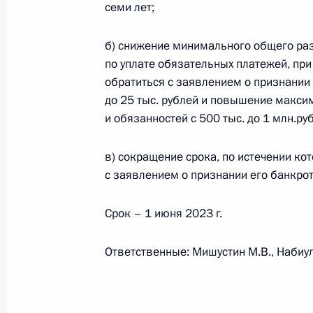
семи лет;
б) снижение минимального общего ра
Ратифицировано Соглашение о пр
по уплате обязательных платежей, пр
навигационных пломб для отслежи
обратиться с заявлением о признании 
20 октября 2022 года, 13:55
до 25 тыс. рублей и повышение макси
и обязанностей с 500 тыс. до 1 млн.ру
Ратифицировано Соглашение об ос
в) сокращение срока, по истечении ко
обеспечения исполнения обязаннос
с заявлением о признании его банкрот
пошлин, налогов, специальных, ан
компенсационных пошлин при пере
Срок – 1 июня 2023 г.
товаров в соответствии с таможен
транзита
Ответственные: Мишустин М.В., Набиул
20 октября 2022 года, 13:50