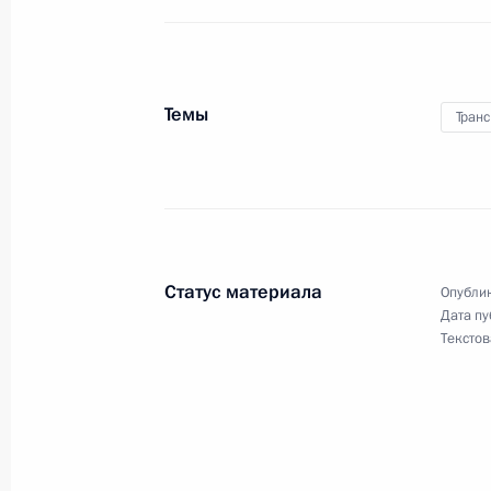
Перечень поручений по итогам Вос
форума
19 октября 2022 года, 18:00
Темы
Транс
Совместное заседание комиссии Г
«Транспорт» и комиссии по вопрос
назначения и навигационных техн
Статус материала
Опублик
11 октября 2022 года, 15:30
Дата пу
Текстов
Перечень поручений по итогам со
долгосрочного социально-экономи
Петропавловск-Камчатского городс