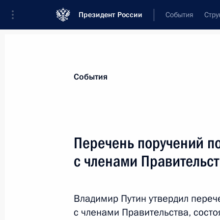
Президент России
События
Стру
Материалы по выбранной теме
События
Транспорт,
1106 результатов
Перечень поручений п
Показа
с членами Правительс
Открытие объектов транспортной и
Владимир Путин утвердил переч
13 декабря 2022 года, 14:45
с членами Правительства, состо