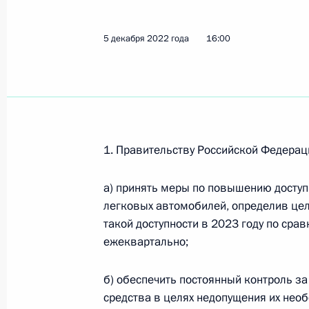
Перечень поручений по итогам сов
5 декабря 2022 года
16:00
Правительства
10 декабря 2022 года, 19:00
Посещение Крымского моста
1. Правительству Российской Федерац
5 декабря 2022 года, 17:45
а) принять меры по повышению доступ
легковых автомобилей, определив це
такой доступности в 2023 году по ср
Перечень поручений по итогам сов
ежеквартально;
Правительства
5 декабря 2022 года, 16:00
б) обеспечить постоянный контроль з
средства в целях недопущения их нео