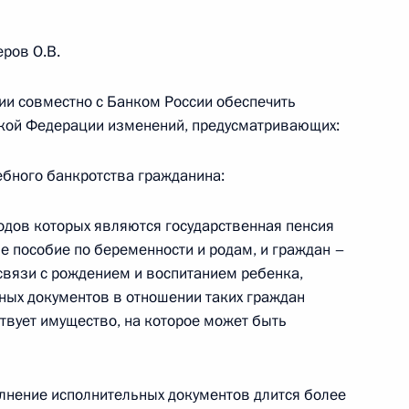
ров О.В.
направлению «Транспорт»
ии совместно с Банком России обеспечить
ской Федерации изменений, предусматривающих:
ебного банкротства гражданина:
льного и городского
одов которых являются государственная пенсия
ле пособие по беременности и родам, и граждан –
связи с рождением и воспитанием ребенка,
ьных документов в отношении таких граждан
тствует имущество, на которое может быть
по подготовке Президиума
жского пути
олнение исполнительных документов длится более