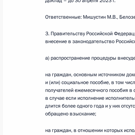
Доклад – до 30 апреля 2023 г.
Ответственные: Мишустин М.В., Белозе
Заседание комиссии Госcовета по 
3. Правительству Российской Федерац
15 ноября 2022 года, 18:30
внесение в законодательство Россий
а) распространение процедуры внесуд
Работникам и ветеранам автомоби
пассажирского транспорта России
на граждан, основным источником дох
и (или) социальное пособие, в том чис
30 октября 2022 года, 09:00
получателей ежемесячного пособия в 
в случае если исполнение исполнител
длится более одного года и у них отсу
Второе заседание рабочей группы 
обращено взыскание;
Госсовета о развитии Великого Вол
24 октября 2022 года, 17:00
на граждан, в отношении которых исп