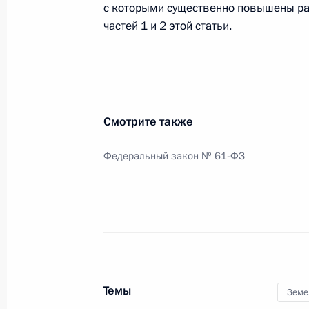
4 февраля 2014 года, 12:40
с которыми существенно повышены р
частей 1 и 2 этой статьи.
Совещание с членами Правительст
29 января 2014 года, 15:35
Смотрите также
Внесены изменения в Земельный к
Федеральный закон № 61-ФЗ
законодательные акты
30 декабря 2013 года, 15:05
В законодательство внесены изме
использование земельных участков
Темы
области
Земе