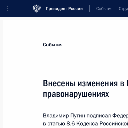
Президент России
События
Стру
Материалы по выбранной теме
События
Земельные отношения,
223 резуль
Внесены изменения в 
Показа
правонарушениях
Внесены изменения в Градостроит
Владимир Путин подписал Феде
2 апреля 2014 года, 15:45
в статью 8.6 Кодекса Российск