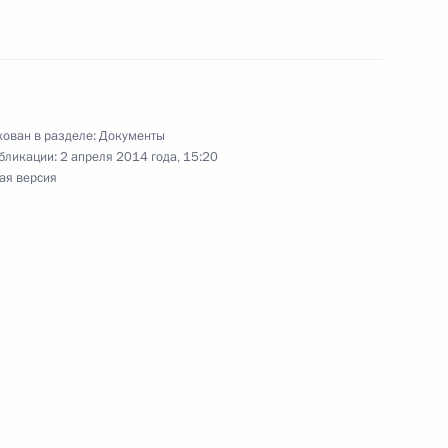
шение правового режима
ован в разделе:
Документы
бликации:
2 апреля 2014 года, 15:20
ая версия
 Градостроительный кодексы
ействии развитию жилищного