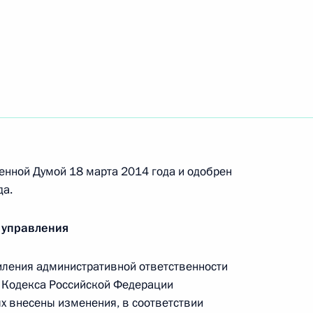
дминистративных
щих принципах организации
 органов власти субъектов
енной Думой 18 марта 2014 года и одобрен
да.
 управления
иления административной ответственности
тственность
.6 Кодекса Российской Федерации
астка сельхозназначения
х внесены изменения, в соответствии