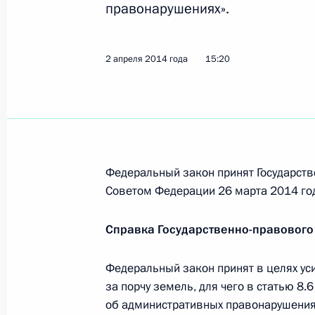
правонарушениях».
Внесены изменения в Кодекс об а
правонарушениях
2 апреля 2014 года
15:20
2 апреля 2014 года, 15:20
Внесены изменения в закон об об
законодательных и исполнительных
Федеральный закон принят Государств
Федерации
Советом Федерации 26 марта 2014 го
12 марта 2014 года, 16:35
Справка Государственно-правового
Федеральный закон принят в целях ус
Подписан закон, усиливающий отве
за порчу земель, для чего в статью 8
за неиспользование земельного уч
об административных правонарушения