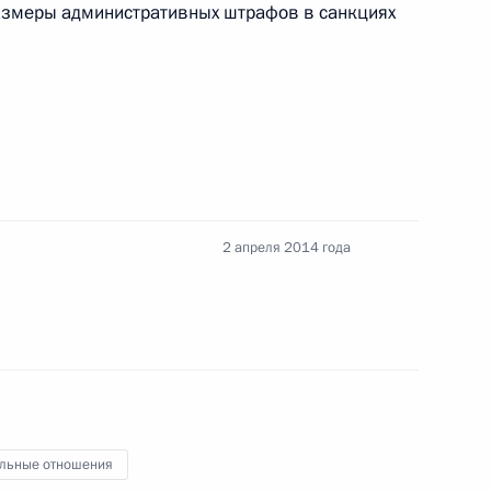
азмеры административных штрафов в санкциях
ва
одекс и отдельные
2 апреля 2014 года
нения, регулирующие
 на территории Московской
льные отношения