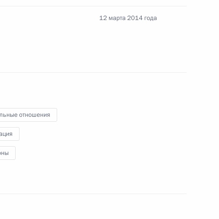
12 марта 2014 года
шение правового режима
льные отношения
 Градостроительный кодексы
ация
оны
ействии развитию жилищного