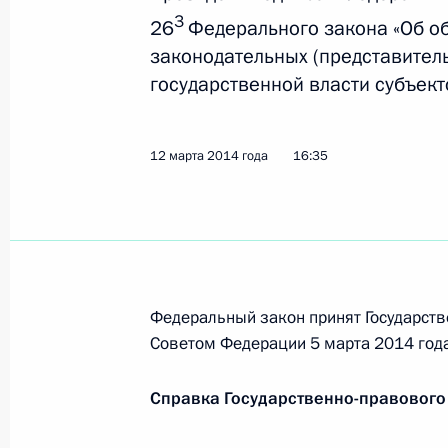
3
26
Федерального закона «Об о
Внесены изменения в Кодекс об а
законодательных (представител
правонарушениях
государственной власти субъек
2 апреля 2014 года, 15:20
12 марта 2014 года
16:35
Внесены изменения в закон об об
законодательных и исполнительных
Федерации
12 марта 2014 года, 16:35
Федеральный закон принят Государств
Советом Федерации 5 марта 2014 года
Подписан закон, усиливающий отве
Справка Государственно-правового
за неиспользование земельного уч