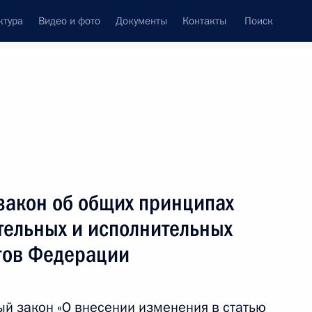
ктура
Видео и фото
Документы
Контакты
Поиск
Все темы
Подписаться на ленту
тата
закон об общих принципах
ть следующие материалы
тельных и исполнительных
ктов Федерации
ельный кодекс
й закон «О внесении изменения в статью