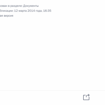
ован в разделе:
Документы
бликации:
12 марта 2014 года, 16:35
ая версия
одекс
ьство, направленные
ельных и земельных
нта о совершенствовании
фонда в земли иных