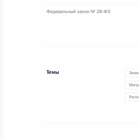
3 декабря 2013 года, 13:30
Федеральный закон № 28-ФЗ
Уточнена ответственность за нару
использования земельных участков
3 декабря 2013 года, 12:30
Темы
Земе
Внесены изменения в Земельный и
Мигр
25 июля 2013 года, 12:50
Реги
Внесены изменения в закон о сод
строительства
25 июля 2013 года, 10:00