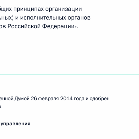
бщих принципах организации
дминистративных
ьных) и исполнительных органов
тов Российской Федерации».
щих принципах организации
 органов власти субъектов
енной Думой 26 февраля 2014 года и одобрен
.
тственность
 управления
астка сельхозназначения