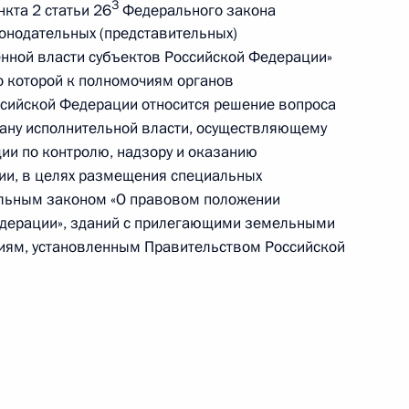
3
кта 2 статьи 26
Федерального закона
онодательных (представительных)
енной власти субъектов Российской Федерации»
о которой к полномочиям органов
ва
ссийской Федерации относится решение вопроса
гану исполнительной власти, осуществляющему
ии по контролю, надзору и оказанию
ции, в целях размещения специальных
одекс и отдельные
альным законом «О правовом положении
едерации», зданий с прилегающими земельными
ниям, установленным Правительством Российской
нения, регулирующие
 на территории Московской