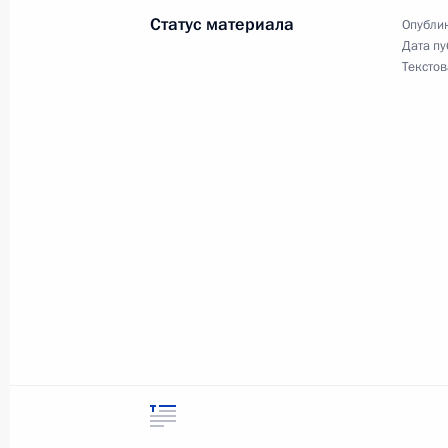
Статус материала
Опублик
Дата пу
Текстов
Внесены изменения в Земельный к
8 июня 2013 года, 11:20
Внесены изменения в законодател
на совершенствование градостроит
отношений
4 марта 2013 года, 18:35
Об исполнении поручения Президе
порядка перевода земель лесного 
категорий