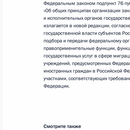
4 февраля 2014 года, 12:40
Федеральным законом подпункт 76 пун
«Об общих принципах организации зак
и исполнительных органов государств
излагается в новой редакции, согласн
Совещание с членами Правительст
государственной власти субъектов Ро
29 января 2014 года, 15:35
подбора и передачи федеральному ор
правоприменительные функции, функц
государственных услуг в сфере мигра
Внесены изменения в Земельный к
учреждений, предусмотренных Федер
законодательные акты
иностранных граждан в Российской Ф
участками, соответствующих требова
30 декабря 2013 года, 15:05
Федерации.
В законодательство внесены изме
использование земельных участков
области
Смотрите также