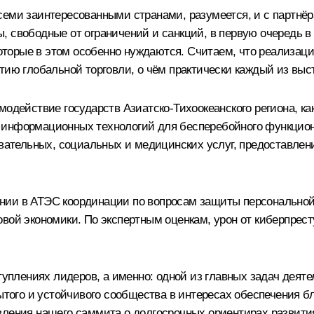
еми заинтересованными странами, разумеется, и с партнёр
, свободные от ограничений и санкций, в первую очередь в
 которые в этом особенно нуждаются. Считаем, что реализац
тию глобальной торговли, о чём практически каждый из выс
одействие государств Азиатско-Тихоокеанского региона, как
 информационных технологий для бесперебойного функцион
овательных, социальных и медицинских услуг, предоставлен
нии в АТЭС координации по вопросам защиты персонально
вой экономики. По экспертным оценкам, урон от киберпрест
ступлениях лидеров, а именно: одной из главных задач дея
рытого и устойчивого сообщества в интересах обеспечения б
вления нашего саммита о долгосрочных ориентирах развития