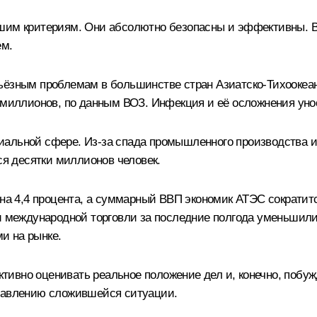
шим критериям. Они абсолютно безопасны и эффективны. Во
ем.
ьёзным проблемам в большинстве стран Азиатско-Тихоокеан
6 миллионов, по данным ВОЗ. Инфекция и её осложнения ун
иальной сфере. Из-за спада промышленного производства 
ся десятки миллионов человек.
на 4,4 процента, а суммарный ВВП экономик АТЭС сократится
ли международной торговли за последние полгода уменьшили
и на рынке.
тивно оценивать реальное положение дел и, конечно, побу
правлению сложившейся ситуации.