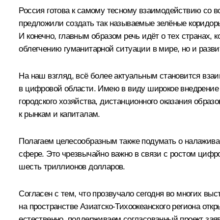
Россия готова к самому тесному взаимодействию со вс
предложили создать так называемые зелёные коридоры
И конечно, главным образом речь идёт о тех странах,
облегчению гуманитарной ситуации в мире, но и разви
На наш взгляд, всё более актуальным становится взаим
в цифровой области. Имею в виду широкое внедрение
городского хозяйства, дистанционного оказания образ
к рынкам и капиталам.
Полагаем целесообразным также подумать о налажива
сфере. Это чрезвычайно важно в связи с ростом цифро
шесть триллионов долларов.
Согласен с тем, что прозвучало сегодня во многих вы
на пространстве Азиатско-Тихоокеанского региона отк
естественно, поддерживаем согласованный проект зая