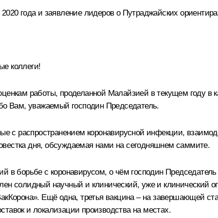
2020 года и заявление лидеров о Путраджайских ориентира
е коллеги!
оценкам работы, проделанной Малайзией в текущем году в 
ибо Вам, уважаемый господин Председатель.
нные с распространением коронавирусной инфекции, взаимод
овестка дня, обсуждаемая нами на сегодняшнем саммите.
й в борьбе с коронавирусом, о чём господин Председатель т
лен солидный научный и клинический, уже и клинический оп
иВакКорона». Ещё одна, третья вакцина – на завершающей 
ставок и локализации производства на местах.